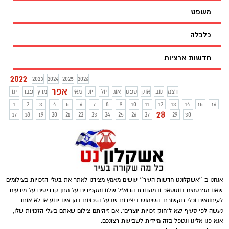
משפט
כלכלה
חדשות ארציות
2022
2023
2024
2025
2026
אפר
דצמ
נוב
אוק
ספט
אוג
יול
יונ
מאי
מרץ
פבר
ינו
1
2
3
4
5
6
7
8
9
10
11
12
13
14
15
16
28
17
18
19
20
21
22
23
24
25
26
27
29
30
אנחנו ב ״אשקלונט חדשות העיר״ עושים מאמץ מצידנו לאתר את בעלי הזכויות בצילומים
שאנו מפרסמים בווטסאפ ובמהדורת הדוא"ל שלנו ומקפידים על מתן קרדיטים על מידעים
לעיתונאים וכלי תקשורת. השימוש ביצירות שבעל הזכויות בהן אינו ידוע או לא אותר
נעשה לפי סעיף 27א ל"חוק זכויות יוצרים". אם זיהיתם צילום שאתם בעלי הזכויות שלו,
אנא פנו אלינו ונטפל בזה מיידית לשביעות רצונכם.