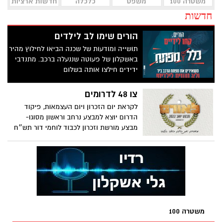
משטרה 100
משפט
כלכלה
חדשות ארציות
חדשות
הורים שימו לב לילדים
תושייה ומודעות של שכנה הביאו לחילוץ מהיר
באשקלון של פעוטה שננעלה ברכב. מתנדבי
ידידים חילצו אותה בשלום
צו 48 לדרומים
לקראת יום הזכרון ויום העצמאות, פיקוד
הדרום יוצא למבצע נרחב וראשון מסוגו-
מבצע מורשת וזכרון לכבוד לוחמי דור תש״ח
שלחמו בגזרת הפיקוד במלחמת העצמאות
משטרה 100