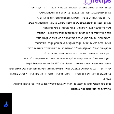
קניית קישורים
פרסום מאמרים
השכרת רכב בחו"ל
הבאזר
לונדון עם ילדים
קידום אתרים בגוגל
עשה זאת בעצמך
מדריך תיירות
חדשות הדיגיטל
מלונות באילת
חורים ברשת
מגזין החיות
,
תו אימות לאתרים
קידום AI
שערים חשמליים
עיצוב הבית
טיפים
ניתוח קטרקט
קרטוקונוס
חדשות תל אביב
נישה ניוז
חדשות הטכנולוגיה
פינוי בינוי
משפט
קורסי פסיכומטרי
מסלולים לטיולים
טיולים בדרום
עיצוב הבית
קורס פסיכומטרי
מתכונים
דיאטה
מתכונים
מור קורן
פשיטת רגל
יוצאים קבוע
קןרס השקעות בנדל"ן
הורים וילדים
חדשות טובות
קורס השקעות בשוק ההון
קורסי פסיכומטרי
תיקון שער חשמלי באשקלון
תאילנד
השתלת קרנית
קידום אתרים באנגלית
דירות
עין יבשה
מזג האוויר בדובאי
חוזי ביטוח
פולימרקט
כאבי רגלים
יועץ פיננסי
גמילה מסמים
קישורים לקידום
פרפקטו
משכנתא אונליין
פורטל רכבים
חופשה באיסטנבול
זכויות רפואיות
Israel
וואלה SMART
אסתטיקה
Legal Status
ישראל נט
יובל גז
שטיחים מעוצבים
זכויות רפואיות
אומגה 3
פיתוח מוצר
סטודנטים
פאות נשים
מוניות בת ים
ניקוי ריפודים
משתלה
הזירה חוף
הזירה ראשון
הזירה צפון
הזירה ירושלים
מערכות
אבטחה
תיקן שער חשמלי
קרקעות חקלאיות
עורך דין באשדוד
קריית גת נט
חולון נט
פרסום
פרגולות
גלובוס סנטר חוף אשקלון
אלומיניום