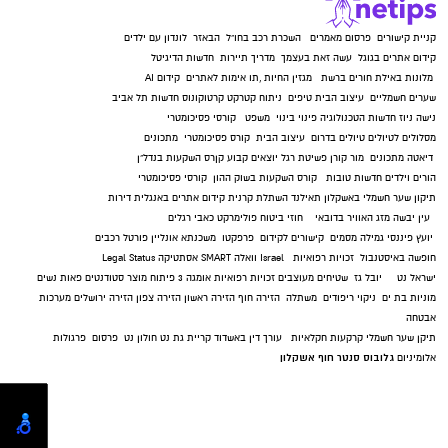
קניית קישורים
פרסום מאמרים
השכרת רכב בחו"ל
הבאזר
לונדון עם ילדים
קידום אתרים בגוגל
עשה זאת בעצמך
מדריך תיירות
חדשות הדיגיטל
מלונות באילת
חורים ברשת
מגזין החיות
,
תו אימות לאתרים
קידום AI
שערים חשמליים
עיצוב הבית
טיפים
ניתוח קטרקט
קרטוקונוס
חדשות תל אביב
נישה ניוז
חדשות הטכנולוגיה
פינוי בינוי
משפט
קורסי פסיכומטרי
מסלולים לטיולים
טיולים בדרום
עיצוב הבית
קורס פסיכומטרי
מתכונים
דיאטה
מתכונים
מור קורן
פשיטת רגל
יוצאים קבוע
קןרס השקעות בנדל"ן
הורים וילדים
חדשות טובות
קורס השקעות בשוק ההון
קורסי פסיכומטרי
תיקון שער חשמלי באשקלון
תאילנד
השתלת קרנית
קידום אתרים באנגלית
דירות
עין יבשה
מזג האוויר בדובאי
חוזי ביטוח
פולימרקט
כאבי רגלים
יועץ פיננסי
גמילה מסמים
קישורים לקידום
פרפקטו
משכנתא אונליין
פורטל רכבים
חופשה באיסטנבול
זכויות רפואיות
Israel
וואלה SMART
אסתטיקה
Legal Status
ישראל נט
יובל גז
שטיחים מעוצבים
זכויות רפואיות
אומגה 3
פיתוח מוצר
סטודנטים
פאות נשים
מוניות בת ים
ניקוי ריפודים
משתלה
הזירה חוף
הזירה ראשון
הזירה צפון
הזירה ירושלים
מערכות
אבטחה
תיקן שער חשמלי
קרקעות חקלאיות
עורך דין באשדוד
קריית גת נט
חולון נט
פרסום
פרגולות
גלובוס סנטר חוף אשקלון
אלומיניום