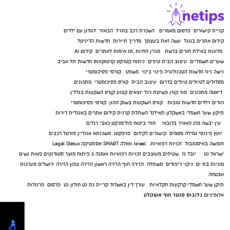
קניית קישורים
פרסום מאמרים
השכרת רכב בחו"ל
הבאזר
לונדון עם ילדים
קידום אתרים בגוגל
עשה זאת בעצמך
מדריך תיירות
חדשות הדיגיטל
מלונות באילת
חורים ברשת
מגזין החיות
,
תו אימות לאתרים
קידום AI
שערים חשמליים
עיצוב הבית
טיפים
ניתוח קטרקט
קרטוקונוס
חדשות תל אביב
נישה ניוז
חדשות הטכנולוגיה
פינוי בינוי
משפט
קורסי פסיכומטרי
מסלולים לטיולים
טיולים בדרום
עיצוב הבית
קורס פסיכומטרי
מתכונים
דיאטה
מתכונים
מור קורן
פשיטת רגל
יוצאים קבוע
קןרס השקעות בנדל"ן
הורים וילדים
חדשות טובות
קורס השקעות בשוק ההון
קורסי פסיכומטרי
תיקון שער חשמלי באשקלון
תאילנד
השתלת קרנית
קידום אתרים באנגלית
דירות
עין יבשה
מזג האוויר בדובאי
חוזי ביטוח
פולימרקט
כאבי רגלים
יועץ פיננסי
גמילה מסמים
קישורים לקידום
פרפקטו
משכנתא אונליין
פורטל רכבים
חופשה באיסטנבול
זכויות רפואיות
Israel
וואלה SMART
אסתטיקה
Legal Status
ישראל נט
יובל גז
שטיחים מעוצבים
זכויות רפואיות
אומגה 3
פיתוח מוצר
סטודנטים
פאות נשים
מוניות בת ים
ניקוי ריפודים
משתלה
הזירה חוף
הזירה ראשון
הזירה צפון
הזירה ירושלים
מערכות
אבטחה
תיקן שער חשמלי
קרקעות חקלאיות
עורך דין באשדוד
קריית גת נט
חולון נט
פרסום
פרגולות
גלובוס סנטר חוף אשקלון
אלומיניום