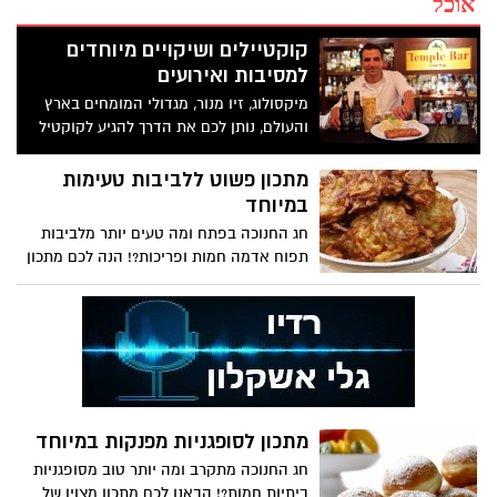
אוכל
קוקטיילים ושיקויים מיוחדים
למסיבות ואירועים
מיקסולוג, זיו מנור, מגדולי המומחים בארץ
והעולם, נותן לכם את הדרך להגיע לקוקטיל
מושלם. בכל חלקי העולם מקובל לציין תחילת
שנה חדשה בחג או ביום שמחה. בחלק
מתכון פשוט ללביבות טעימות
ממדינות דרום ומזרח אסיה נוהגים להתיז מים
במיוחד
אחד על השני בתקווה לשנה גשומה
חג החנוכה בפתח ומה טעים יותר מלביבות
תפוח אדמה חמות ופריכות?! הנה לכם מתכון
פשוט ללביבות טעימות במיוחד, חג שמח...
מתכון לסופגניות מפנקות במיוחד
חג החנוכה מתקרב ומה יותר טוב מסופגניות
ביתיות חמות?! הבאנו לכם מתכון מצוין של