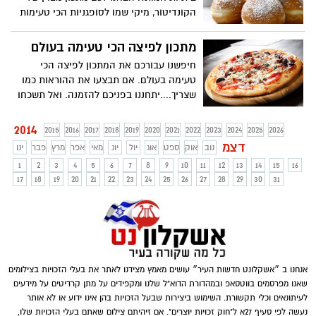
הקונדיטור, מיקי שמו לסופגניות הכי טעימות
שיש, בתיאבון...
מתכון לפיצה הכי טעימה בעולם
חיפשנו עבורכם את המתכון לפיצה הכי
טעימה בעולם. אם תבצעו את ההוראות כמו
שצריך....יתחננו בפניכם להזמנה. ואל תשכחו
לשלוח לנו למערכת לטעימה
2014
2015
2016
2017
2018
2019
2020
2021
2022
2023
2024
2025
2026
דצמ
נוב
אוק
ספט
אוג
יול
יונ
מאי
אפר
מרץ
פבר
ינו
1
2
3
4
5
6
7
8
9
10
11
12
13
14
15
16
17
18
19
20
21
22
23
24
25
26
27
28
29
30
31
אנחנו ב ״אשקלונט חדשות העיר״ עושים מאמץ מצידנו לאתר את בעלי הזכויות בצילומים
שאנו מפרסמים בווטסאפ ובמהדורת הדוא"ל שלנו ומקפידים על מתן קרדיטים על מידעים
לעיתונאים וכלי תקשורת. השימוש ביצירות שבעל הזכויות בהן אינו ידוע או לא אותר
נעשה לפי סעיף 27א ל"חוק זכויות יוצרים". אם זיהיתם צילום שאתם בעלי הזכויות שלו,