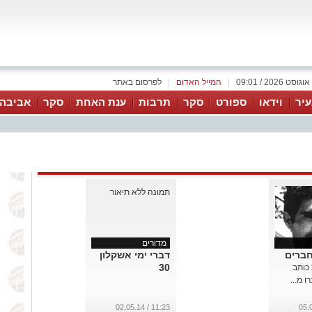
|
המייל האדום
|
לפרסום באתר
יר
וידאו
ספורט
סקר
תרבות
ענת האחת
סקר
אביבה 
מדורים
ברים
דברי ימי אשקלון
30
כותב
ו מ...
11:23 / 02.05.14