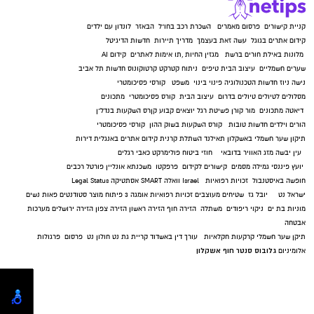
קניית קישורים
פרסום מאמרים
השכרת רכב בחו"ל
הבאזר
לונדון עם ילדים
קידום אתרים בגוגל
עשה זאת בעצמך
מדריך תיירות
חדשות הדיגיטל
מלונות באילת
חורים ברשת
מגזין החיות
,
תו אימות לאתרים
קידום AI
שערים חשמליים
עיצוב הבית
טיפים
ניתוח קטרקט
קרטוקונוס
חדשות תל אביב
נישה ניוז
חדשות הטכנולוגיה
פינוי בינוי
משפט
קורסי פסיכומטרי
מסלולים לטיולים
טיולים בדרום
עיצוב הבית
קורס פסיכומטרי
מתכונים
דיאטה
מתכונים
מור קורן
פשיטת רגל
יוצאים קבוע
קןרס השקעות בנדל"ן
הורים וילדים
חדשות טובות
קורס השקעות בשוק ההון
קורסי פסיכומטרי
תיקון שער חשמלי באשקלון
תאילנד
השתלת קרנית
קידום אתרים באנגלית
דירות
עין יבשה
מזג האוויר בדובאי
חוזי ביטוח
פולימרקט
כאבי רגלים
יועץ פיננסי
גמילה מסמים
קישורים לקידום
פרפקטו
משכנתא אונליין
פורטל רכבים
חופשה באיסטנבול
זכויות רפואיות
Israel
וואלה SMART
אסתטיקה
Legal Status
ישראל נט
יובל גז
שטיחים מעוצבים
זכויות רפואיות
אומגה 3
פיתוח מוצר
סטודנטים
פאות נשים
מוניות בת ים
ניקוי ריפודים
משתלה
הזירה חוף
הזירה ראשון
הזירה צפון
הזירה ירושלים
מערכות
אבטחה
תיקן שער חשמלי
קרקעות חקלאיות
עורך דין באשדוד
קריית גת נט
חולון נט
פרסום
פרגולות
גלובוס סנטר חוף אשקלון
אלומיניום