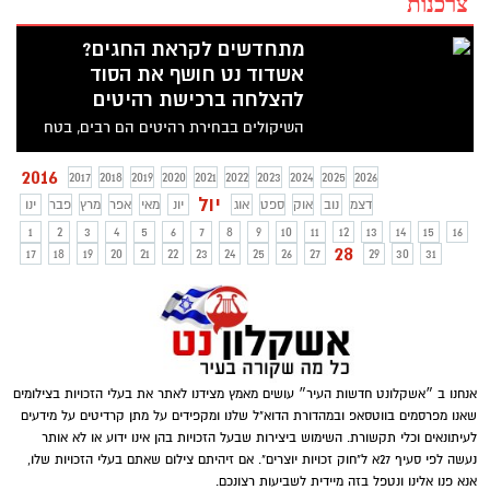
צרכנות
מתחדשים לקראת החגים?
אשדוד נט חושף את הסוד
להצלחה ברכישת רהיטים
השיקולים בבחירת רהיטים הם רבים, בטח
כבר שמעתם את כל העצות וטיילתם בכל
החנויות, ותאמת עייפתם ולא מצאתם את
2016
2017
2018
2019
2020
2021
2022
2023
2024
2025
2026
הרהיט המושלם, שיאפשר לכם להיכנס לבית
יול
דצמ
נוב
אוק
ספט
אוג
יונ
מאי
אפר
מרץ
פבר
ינו
בשלווה וברוגע להתרווח על אותו פריט ולומר
1
2
3
4
5
6
7
8
9
10
11
12
13
14
15
16
עשיתי בחירה נכונה.
28
17
18
19
20
21
22
23
24
25
26
27
29
30
31
אנחנו ב ״אשקלונט חדשות העיר״ עושים מאמץ מצידנו לאתר את בעלי הזכויות בצילומים
שאנו מפרסמים בווטסאפ ובמהדורת הדוא"ל שלנו ומקפידים על מתן קרדיטים על מידעים
לעיתונאים וכלי תקשורת. השימוש ביצירות שבעל הזכויות בהן אינו ידוע או לא אותר
נעשה לפי סעיף 27א ל"חוק זכויות יוצרים". אם זיהיתם צילום שאתם בעלי הזכויות שלו,
אנא פנו אלינו ונטפל בזה מיידית לשביעות רצונכם.