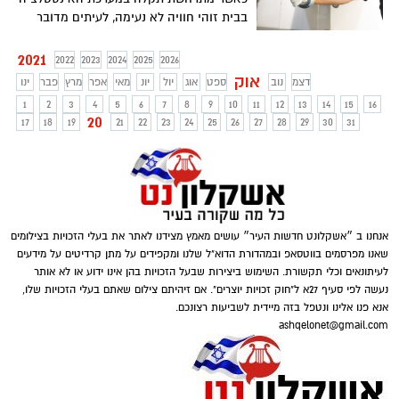
ואפילו היטב.
בבית זוהי חוויה לא נעימה, לעיתים מדובר
בתקלה פשוטה שאחד מדיירי הבית יכול
לפתור אותה, אך במקרים רבים עלולה
2021
2022
2023
2024
2025
2026
התקלה להיות מסובכת ומורכבת, מסוג
אוק
דצמ
נוב
ספט
אוג
יול
יונ
מאי
אפר
מרץ
פבר
ינו
התקלות הדורשות איש מקצוע הגון ואמין.
1
2
3
4
5
6
7
8
9
10
11
12
13
14
15
16
בדומה לכל תחום מקצועי, טיפול לא נכון
20
17
18
19
21
22
23
24
25
26
27
28
29
30
31
בתקלה עלול לגרום לכך שהתקלה לא רק
תישאר, אלה גם תחמיר. מרבית האנשים
מעדיפים לבחור איש מקצוע שהם סומכים
עליו שילווה אותם במשך שנים, בין אם מדובר
ברופא שיניים או מוסכניק. אך מה עושים
כאשר ישנה תקלה ואין אינסטלטור מוכר
אנחנו ב ״אשקלונט חדשות העיר״ עושים מאמץ מצידנו לאתר את בעלי הזכויות בצילומים
שניתן לסמוך עליו? ישנם כמה דגשים שיעזרו
שאנו מפרסמים בווטסאפ ובמהדורת הדוא"ל שלנו ומקפידים על מתן קרדיטים על מידעים
לכם לאתר אינסטלטור אמין בשעת הצורך.
לעיתונאים וכלי תקשורת. השימוש ביצירות שבעל הזכויות בהן אינו ידוע או לא אותר
נעשה לפי סעיף 27א ל"חוק זכויות יוצרים". אם זיהיתם צילום שאתם בעלי הזכויות שלו,
אנא פנו אלינו ונטפל בזה מיידית לשביעות רצונכם.
ashqelonet@gmail.com