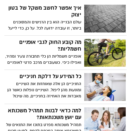
השישית
איך אפשר לחשב משקל של בטון
יצוק
עולם הבנייה הוא בין הרגישים והמסוכנים
ביותר, זו עובדה ידועה לכל. על כן, כדי לייעל
את העבודה ולהפוך אותה למסוכנת פחות,
נהוג לחשב אלמנטים שונים במסגרת העבודה
מה קובע החוק לגבי אופניים
בכדי לבצע תהליכים שונים באופן מדויק יותר.
חשמליות?
חישוב משקל בטון למשל, הוא חלק בלתי
אופניים חשמליות הן כלי תחבורה צעיר ומהיר,
נפרד מתהליך העבודה. בעיקר בשל העובדה
ואפילו כיפי. כשעוברים מרכב פרטי לאופניים
שהבטון לוקח חלק מרכזי בתהליך הבנייה,
עם המנוע מגלים שאין יותר פקקים, אין יותר
ואם לא עובדים במשקלים מדויקים המשמעות
חיפושי חנייה מייאשים וגם אין יותר הוצאות
כל המידע על דלקת חניכיים
עלולה להיות אסון של ממש.
דלק מכבידות. בהשוואה להליכה ברגל היתרון
החניכיים הן אלה שאוחזות את השיניים
הוא כמובן המרחקים הגדולים הרבה יותר
ומונעות מהן ליפול. השיניים נופלות כאשר הן
שאפשר לעבור, ובהשוואה לתחבורה ציבורית
מאבדות את האחיזה בחניכיים, מה שיכול
היתרון המרכזי הוא העצמאות, וגם היכולת
לנבוע ממספר סיבות. כמו שאתם דואגים
להגיע בדיוק לנקודה הרצויה. למרות
לשמור על השיניים, כך בדיוק יהיה עליכם
למה כדאי לבנות תמהיל משכנתא
שלפעמים נדמה כאילו מדובר בתחום פרוץ
לשמור על החניכיים. לצערנו לא כולם מבינים
עם יועץ משכנתאות?
לגמרי, ישנם לא מעט חוקים ותקנות לגבי
עד כמה החניכיים פגיעות, עם כמה שזה יכול
רכיבה על אופניים ממונעות – ובעמוד זה
תמהיל משכנתא מפרט בתוכו את התנאים של
להישמע מוזר. אחת מהבעיות הנפוצות
מפורטים הדגשים העיקריים.
המשכנתא אותה בחרתם לקחת. למעט סכום