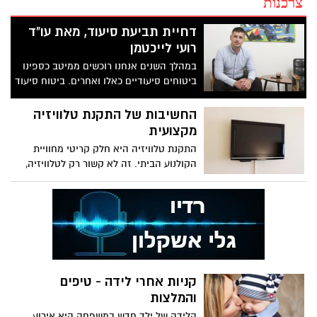
צרכנות
דחיית תביעת סיעוד, מאת עו"ד
רועי לייכטמן
במהלך השנים אנחנו רוכשים ממיטב כספינו
ביטוחים סיעודיים כאלו ואחרים. ביטוח סיעוד
נועד להגן עלינו ועל עתידנו הכלכלי במצב בו
נדרש לעזרה סיעודית . יש לא מעט מקרים,
החשיבות של התקנת טלוויזיה
בהם מבוטחים רבים שהגישו תביעת סיעוד
מקצועית
מוצאים את עצמם מול דחייה של חברות
התקנת טלוויזיה היא חלק קריטי מחוויית
הביטוח בטענות שונות ומגוונות.
הקולנוע הביתי. זה לא קשור רק לטלוויזיה,
אלא גם להתקין אותה בצורה הנכונה. הנה
כמה עצות שיעזרו לך למצוא את חברת
התקנת הטלוויזיה הטובה ביותר.
קניות אחרי לידה - טיפים
והמלצות
‏הלידה של ילד חדש במשפחה היא אירוע