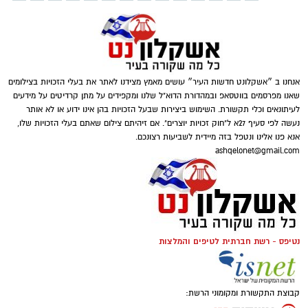
אנחנו ב ״אשקלונט חדשות העיר״ עושים מאמץ מצידנו לאתר את בעלי הזכויות בצילומים
שאנו מפרסמים בווטסאפ ובמהדורת הדוא"ל שלנו ומקפידים על מתן קרדיטים על מידעים
לעיתונאים וכלי תקשורת. השימוש ביצירות שבעל הזכויות בהן אינו ידוע או לא אותר
נעשה לפי סעיף 27א ל"חוק זכויות יוצרים". אם זיהיתם צילום שאתם בעלי הזכויות שלו,
אנא פנו אלינו ונטפל בזה מיידית לשביעות רצונכם.
ashqelonet@gmail.com
נטיפס - רשת חברתית לטיפים והמלצות
קבוצת התקשורת ומקומוני הרשת: