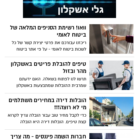
להיות דבר שבשגרה, כזה שאנו שומעים ברדיו
פתרונות מקיפים אשר מקלים משמעותית על
למכביר. כל תאונה היא הרס של עולם שלם –
השינוי והמעבר לתזונה מסוג זה
הקורבנות בגוף ובנפש, הנזק לרכוש, הצער של
המשפחות והאשמות.
וואו! רשימת הסניפים המלאה של
ביטוח לאומי
ריכזנו עבורכם את פרטי יצירת קשר של כל
לשכות ביטוח לאומי - על פי אתר ביטוח
לאומי
טיפים להובלת פריטים באשקלון
מהר ובזול
תרשו לנו לפתוח בשאלה. האם ידעתם
שמרבית ההובלות שמתבצעות באשקלון
מסתכמות לכל היותר במספר פריטים
בודדים? דוגמאות נפוצות לכך יכולות להיות
הובלות דירה במחירים משתלמים
מקרר שצריך להוביל מדירה לדירה, שולחן
מי לא רוצה!!!
גדול שלא נכנס לרכב הפרטי, סלון כבד, רהיט
כדי לקבל מחיר טוב עבור הובלה צריך לקרוא
כזה או אחר או אולי אפילו דירת חדר או
קצת טיפים. הובלות דירה היא הובלה
שניים.
מורכבת ותהליך זה אינו ממש פשוט. כאן ננסה
לתת לכם טיפים מוכחים עבור ההובלה
חברות השמה פיננסים - מה צריך