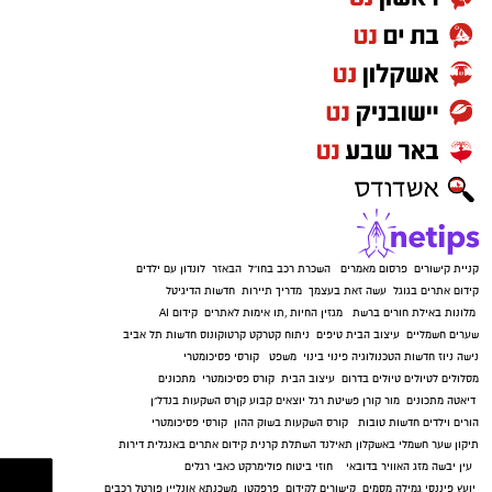
קניית קישורים
פרסום מאמרים
השכרת רכב בחו"ל
הבאזר
לונדון עם ילדים
קידום אתרים בגוגל
עשה זאת בעצמך
מדריך תיירות
חדשות הדיגיטל
מלונות באילת
חורים ברשת
מגזין החיות
,
תו אימות לאתרים
קידום AI
שערים חשמליים
עיצוב הבית
טיפים
ניתוח קטרקט
קרטוקונוס
חדשות תל אביב
נישה ניוז
חדשות הטכנולוגיה
פינוי בינוי
משפט
קורסי פסיכומטרי
מסלולים לטיולים
טיולים בדרום
עיצוב הבית
קורס פסיכומטרי
מתכונים
דיאטה
מתכונים
מור קורן
פשיטת רגל
יוצאים קבוע
קןרס השקעות בנדל"ן
הורים וילדים
חדשות טובות
קורס השקעות בשוק ההון
קורסי פסיכומטרי
תיקון שער חשמלי באשקלון
תאילנד
השתלת קרנית
קידום אתרים באנגלית
דירות
עין יבשה
מזג האוויר בדובאי
חוזי ביטוח
פולימרקט
כאבי רגלים
יועץ פיננסי
גמילה מסמים
קישורים לקידום
פרפקטו
משכנתא אונליין
פורטל רכבים