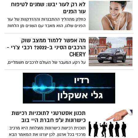
עבורכם?
לא רק לעור יבש: שמנים לטיפוח
עור הפנים
כחלק מתהליך ההתבגרות וההזדקנות של עור
הפנים שלנו, הוא מאבד עם השנים מן הלחות
והגמישות הטבעית, מפחית בצורה ניכרת את
ייצור הקולגן והאלסטין, מה שמביא להיווצרות
מה אפשר ללמוד ממצב שוק
של שקעים ולהופעה של קמטוטים וקמטים
הרכבים הסיני ב-2022? רכבי צ'רי -
המעניקים לפנים מראה מבוגר ונפול.
CHERY
על רקע המעבר של העולם לרכבים חשמליים,
והחזון העתידי לרכבים אוטונומיים, שוק הרכב
העולמי עובר מהפכה בשנים האחרונות. אחרי
שנים ארוכות של שליטה אמריקאית, יפנית
וגרמנית, יצרניות הרכב בין תופסות יותר ויותר
נפח, ולא נדמה שהמגמה הזו עומדת להיבלם.
תכנון אסטרטגי לתוכניות רכישת
כישרונות ע"פ חברת היי בוב
תוכנית רכישת כישרונות מוצלחת היא מרכיב
מרכזי בכל ארגון. לכן יצרנו את המאמר הבא