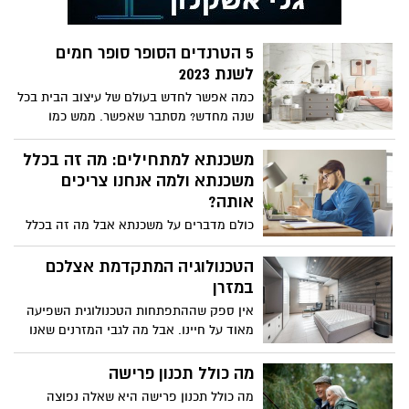
עסקת מקרקעין ובין היתר: בעת מכירת דירה,
בעת קניית דירה חדשה או יד שנייה,
בעסקאות תמ"א ולעיתים גם בהליך השכרת
5 הטרנדים הסופר סופר חמים
דירה. כמובן, שבכדי שעורך הדין אכן יענה על
לשנת 2023
הציפיות ממנו וניתן יהיה להיות שקטים
כמה אפשר לחדש בעולם של עיצוב הבית בכל
כשהוא לצידכם, קיימת חשיבות גבוהה לבחור
שנה מחדש? מסתבר שאפשר. ממש כמו
את אותו עורך דין בתבונה. להלן מספר טיפים
שבכל שנה נבחר צבע שיוביל באותה השנה
מנצחים אשר יסייעו לכם בביצוע של אותה
בתחום העיצוב, כך גם טרנדים, לפחות חלק
משכנתא למתחילים: מה זה בכלל
הבחירה:
מהם, נוטים לחזור בדרכים שונות ובעיצובים
משכנתא ולמה אנחנו צריכים
מפתיעים ולעצב לנו מחדש את הבית. אילו
אותה?
טרנדים יובילו בשנת 2023? אתם מוזמנים
כולם מדברים על משכנתא אבל מה זה בכלל
לגלות חמישה מהם:
ולמה אנחנו צריכים אותה?
הטכנולוגיה המתקדמת אצלכם
במזרן
אין ספק שההתפתחות הטכנולוגית השפיעה
מאוד על חיינו. אבל מה לגבי המזרנים שאנו
ישנים עליהם? חשבתם פעם על איזה שינוי
עברו המזרנים? כמה פיתוחים, כמה מחשבה
מה כולל תכנון פרישה
וכמה דיוק מושקע בהם? אם פעם מזרן היה
מה כולל תכנון פרישה היא שאלה נפוצה
רק פריט שמשמש אותנו לשינה, הרי שהיום