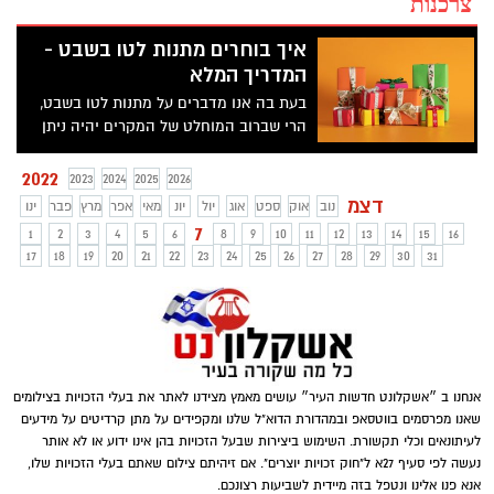
צרכנות
איך בוחרים מתנות לטו בשבט -
המדריך המלא
בעת בה אנו מדברים על מתנות לטו בשבט,
הרי שברוב המוחלט של המקרים יהיה ניתן
לחלק את אותן מתנות לשני רבדים שונים.
זאת בעוד הרובד הראשי מסמל את ההערכה
2022
2023
2024
2025
2026
והקשר בין אדם לבין עולם החי והצומח,
דצמ
נוב
אוק
ספט
אוג
יול
יונ
מאי
אפר
מרץ
פבר
ינו
וברובד הבין אישי, מתנות לטו בשבט שיעניקו
7
1
2
3
4
5
6
8
9
10
11
12
13
14
15
16
לכם את האפשרות להביע הערכה לאדם
17
18
19
20
21
22
23
24
25
26
27
28
29
30
31
קרוב. כמו כן, חשוב לזכור כי טו בשבט הוא
למעשה תאריך הלכתי במדינת ישראל, כזה
שנחגג עוד לפני הקמת המדינה. בעידן
המודרני של היום, מועד טו בשבט נחשב לחג
חקלאי אשר גורם למגוון רחב של אנשים לרוץ
ולטייל בחיק הטבע על מנת לנטוע עצים
אנחנו ב ״אשקלונט חדשות העיר״ עושים מאמץ מצידנו לאתר את בעלי הזכויות בצילומים
ולהרגיש שייכות לאדמה ולאותה תקופה
שאנו מפרסמים בווטסאפ ובמהדורת הדוא"ל שלנו ומקפידים על מתן קרדיטים על מידעים
עתיקה שתעניק לנו את האפשרות להתחבר
לעיתונאים וכלי תקשורת. השימוש ביצירות שבעל הזכויות בהן אינו ידוע או לא אותר
מחדש אל המסורת של העם היהודי. כמו כן,
נעשה לפי סעיף 27א ל"חוק זכויות יוצרים". אם זיהיתם צילום שאתם בעלי הזכויות שלו,
מנהג שהפך נפוץ יותר ויותר עם השנים הוא
אנא פנו אלינו ונטפל בזה מיידית לשביעות רצונכם.