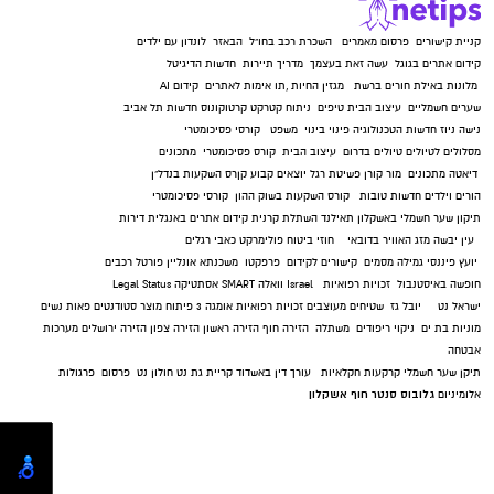
קניית קישורים
פרסום מאמרים
השכרת רכב בחו"ל
הבאזר
לונדון עם ילדים
קידום אתרים בגוגל
עשה זאת בעצמך
מדריך תיירות
חדשות הדיגיטל
מלונות באילת
חורים ברשת
מגזין החיות
,
תו אימות לאתרים
קידום AI
שערים חשמליים
עיצוב הבית
טיפים
ניתוח קטרקט
קרטוקונוס
חדשות תל אביב
נישה ניוז
חדשות הטכנולוגיה
פינוי בינוי
משפט
קורסי פסיכומטרי
מסלולים לטיולים
טיולים בדרום
עיצוב הבית
קורס פסיכומטרי
מתכונים
דיאטה
מתכונים
מור קורן
פשיטת רגל
יוצאים קבוע
קןרס השקעות בנדל"ן
הורים וילדים
חדשות טובות
קורס השקעות בשוק ההון
קורסי פסיכומטרי
תיקון שער חשמלי באשקלון
תאילנד
השתלת קרנית
קידום אתרים באנגלית
דירות
עין יבשה
מזג האוויר בדובאי
חוזי ביטוח
פולימרקט
כאבי רגלים
יועץ פיננסי
גמילה מסמים
קישורים לקידום
פרפקטו
משכנתא אונליין
פורטל רכבים
חופשה באיסטנבול
זכויות רפואיות
Israel
וואלה SMART
אסתטיקה
Legal Status
ישראל נט
יובל גז
שטיחים מעוצבים
זכויות רפואיות
אומגה 3
פיתוח מוצר
סטודנטים
פאות נשים
מוניות בת ים
ניקוי ריפודים
משתלה
הזירה חוף
הזירה ראשון
הזירה צפון
הזירה ירושלים
מערכות
אבטחה
תיקן שער חשמלי
קרקעות חקלאיות
עורך דין באשדוד
קריית גת נט
חולון נט
פרסום
פרגולות
גלובוס סנטר חוף אשקלון
אלומיניום