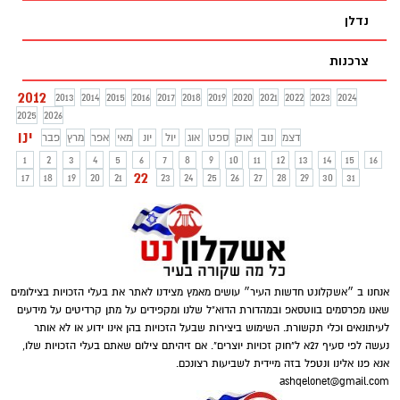
נדלן
צרכנות
2012
2013
2014
2015
2016
2017
2018
2019
2020
2021
2022
2023
2024
2025
2026
ינו
דצמ
נוב
אוק
ספט
אוג
יול
יונ
מאי
אפר
מרץ
פבר
1
2
3
4
5
6
7
8
9
10
11
12
13
14
15
16
22
17
18
19
20
21
23
24
25
26
27
28
29
30
31
אנחנו ב ״אשקלונט חדשות העיר״ עושים מאמץ מצידנו לאתר את בעלי הזכויות בצילומים
שאנו מפרסמים בווטסאפ ובמהדורת הדוא"ל שלנו ומקפידים על מתן קרדיטים על מידעים
לעיתונאים וכלי תקשורת. השימוש ביצירות שבעל הזכויות בהן אינו ידוע או לא אותר
נעשה לפי סעיף 27א ל"חוק זכויות יוצרים". אם זיהיתם צילום שאתם בעלי הזכויות שלו,
אנא פנו אלינו ונטפל בזה מיידית לשביעות רצונכם.
ashqelonet@gmail.com