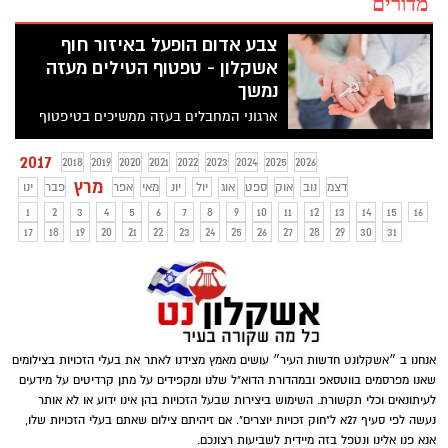
מדורים
צבע אדום הופעל באיזור חוף
אשקלון - טפטוף הטילים מעזה
נמשך
ארגוני המחבלים בעזה ממשיכים בטיפטוף
הטילים לעבר עוטף עזה. הבוקר נורו שתי
רקטות לעבר חוף אשקלון. נפילה אותרה
2017
2018
2019
2020
2021
2022
2023
2024
2025
2026
בשטח פתוח
מרץ
דצמ
נוב
אוק
ספט
אוג
יול
יונ
מאי
אפר
פבר
ינו
1
2
3
4
5
6
7
8
9
10
11
12
13
14
15
16
17
18
19
20
21
22
23
24
25
26
27
28
29
30
31
אנחנו ב ״אשקלונט חדשות העיר״ עושים מאמץ מצידנו לאתר את בעלי הזכויות בצילומים
שאנו מפרסמים בווטסאפ ובמהדורת הדוא"ל שלנו ומקפידים על מתן קרדיטים על מידעים
לעיתונאים וכלי תקשורת. השימוש ביצירות שבעל הזכויות בהן אינו ידוע או לא אותר
נעשה לפי סעיף 27א ל"חוק זכויות יוצרים". אם זיהיתם צילום שאתם בעלי הזכויות שלו,
אנא פנו אלינו ונטפל בזה מיידית לשביעות רצונכם.