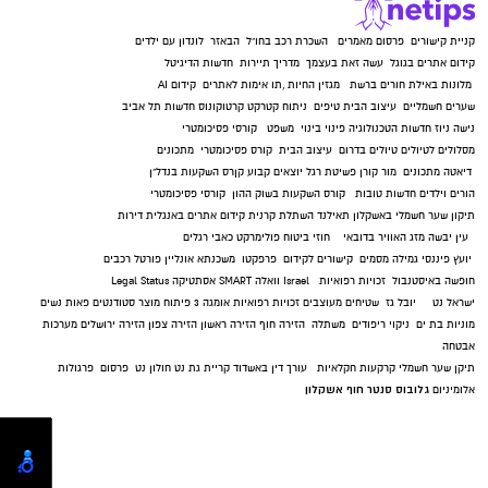
קניית קישורים
פרסום מאמרים
השכרת רכב בחו"ל
הבאזר
לונדון עם ילדים
קידום אתרים בגוגל
עשה זאת בעצמך
מדריך תיירות
חדשות הדיגיטל
מלונות באילת
חורים ברשת
מגזין החיות
,
תו אימות לאתרים
קידום AI
שערים חשמליים
עיצוב הבית
טיפים
ניתוח קטרקט
קרטוקונוס
חדשות תל אביב
נישה ניוז
חדשות הטכנולוגיה
פינוי בינוי
משפט
קורסי פסיכומטרי
מסלולים לטיולים
טיולים בדרום
עיצוב הבית
קורס פסיכומטרי
מתכונים
דיאטה
מתכונים
מור קורן
פשיטת רגל
יוצאים קבוע
קןרס השקעות בנדל"ן
הורים וילדים
חדשות טובות
קורס השקעות בשוק ההון
קורסי פסיכומטרי
תיקון שער חשמלי באשקלון
תאילנד
השתלת קרנית
קידום אתרים באנגלית
דירות
עין יבשה
מזג האוויר בדובאי
חוזי ביטוח
פולימרקט
כאבי רגלים
יועץ פיננסי
גמילה מסמים
קישורים לקידום
פרפקטו
משכנתא אונליין
פורטל רכבים
חופשה באיסטנבול
זכויות רפואיות
Israel
וואלה SMART
אסתטיקה
Legal Status
ישראל נט
יובל גז
שטיחים מעוצבים
זכויות רפואיות
אומגה 3
פיתוח מוצר
סטודנטים
פאות נשים
מוניות בת ים
ניקוי ריפודים
משתלה
הזירה חוף
הזירה ראשון
הזירה צפון
הזירה ירושלים
מערכות
אבטחה
תיקן שער חשמלי
קרקעות חקלאיות
עורך דין באשדוד
קריית גת נט
חולון נט
פרסום
פרגולות
גלובוס סנטר חוף אשקלון
אלומיניום