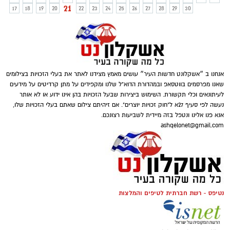
21
17
18
19
20
22
23
24
25
26
27
28
29
30
אנחנו ב ״אשקלונט חדשות העיר״ עושים מאמץ מצידנו לאתר את בעלי הזכויות בצילומים
שאנו מפרסמים בווטסאפ ובמהדורת הדוא"ל שלנו ומקפידים על מתן קרדיטים על מידעים
לעיתונאים וכלי תקשורת. השימוש ביצירות שבעל הזכויות בהן אינו ידוע או לא אותר
נעשה לפי סעיף 27א ל"חוק זכויות יוצרים". אם זיהיתם צילום שאתם בעלי הזכויות שלו,
אנא פנו אלינו ונטפל בזה מיידית לשביעות רצונכם.
ashqelonet@gmail.com
נטיפס - רשת חברתית לטיפים והמלצות