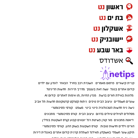
קניית קישורים
פרסום מאמרים
השכרת רכב בחו"ל
הבאזר
לונדון עם ילדים
קידום אתרים בגוגל
עשה זאת בעצמך
מדריך תיירות
חדשות הדיגיטל
מלונות באילת
חורים ברשת
מגזין החיות
,
תו אימות לאתרים
קידום AI
שערים חשמליים
עיצוב הבית
טיפים
ניתוח קטרקט
קרטוקונוס
חדשות תל אביב
נישה ניוז
חדשות הטכנולוגיה
פינוי בינוי
משפט
קורסי פסיכומטרי
מסלולים לטיולים
טיולים בדרום
עיצוב הבית
קורס פסיכומטרי
מתכונים
דיאטה
מתכונים
מור קורן
פשיטת רגל
יוצאים קבוע
קןרס השקעות בנדל"ן
הורים וילדים
חדשות טובות
קורס השקעות בשוק ההון
קורסי פסיכומטרי
תיקון שער חשמלי באשקלון
תאילנד
השתלת קרנית
קידום אתרים באנגלית
דירות