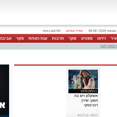
|
המייל האדום
|
לפרסום באתר
יר
וידאו
ספורט
סקר
תרבות
ענת האחת
סקר
אביבה 
 מחוץ לעיר
רכילות ולילה
אשקלון ויש בה
המון: שירן
רובינסקי
...
08:07 / 04.07.11