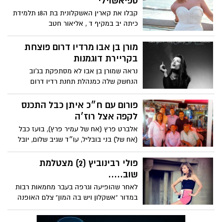
ספיאשוילי
קבלו את קארין האשקלונית בת ה18 תלמידת
כיתה יב במקיף ד , אליאור חטב
צילם, אוקסנה נוסוה הלבישה בבגדי
מורן בן אבו מרדיו דרום פוצחת
בקריירת דוגמנות
נראה שמורן בן אבו לא מסתפקת בג'וב
הנחשק שלה כמנהלת תחנת רדיו דרום
אשקלון 101.5 ופצחה בקריירת
פורום עם ח״כ איתן כבל התכנס
לקפה אצל רוז׳ה
אלברט פרץ (אח של עמיר פרץ), בועז כבל
(אח של) בני בובליל, עו״ד שגיב שלום, יובל
אבני, דוד יבורסקי
פולי רבינוביץ (2) מצטלמת
שוב.....
לאחר שהופיעה וגרפה בעבר מחמאות רבות
במדור "אשקלון ויש בה המון" צלם האופנה
דניס רובינסקי צילם את