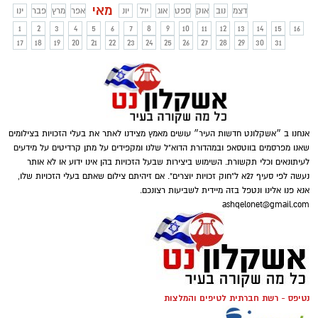
מאי
דצמ
נוב
אוק
ספט
אוג
יול
יונ
אפר
מרץ
פבר
ינו
1
2
3
4
5
6
7
8
9
10
11
12
13
14
15
16
17
18
19
20
21
22
23
24
25
26
27
28
29
30
31
אנחנו ב ״אשקלונט חדשות העיר״ עושים מאמץ מצידנו לאתר את בעלי הזכויות בצילומים
שאנו מפרסמים בווטסאפ ובמהדורת הדוא"ל שלנו ומקפידים על מתן קרדיטים על מידעים
לעיתונאים וכלי תקשורת. השימוש ביצירות שבעל הזכויות בהן אינו ידוע או לא אותר
נעשה לפי סעיף 27א ל"חוק זכויות יוצרים". אם זיהיתם צילום שאתם בעלי הזכויות שלו,
אנא פנו אלינו ונטפל בזה מיידית לשביעות רצונכם.
ashqelonet@gmail.com
נטיפס - רשת חברתית לטיפים והמלצות