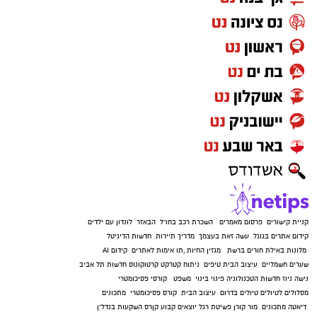
קניית קישורים
פרסום מאמרים
השכרת רכב בחו"ל
הבאזר
לונדון עם ילדים
קידום אתרים בגוגל
עשה זאת בעצמך
מדריך תיירות
חדשות הדיגיטל
מלונות באילת
חורים ברשת
מגזין החיות
,
תו אימות לאתרים
קידום AI
שערים חשמליים
עיצוב הבית
טיפים
ניתוח קטרקט
קרטוקונוס
חדשות תל אביב
נישה ניוז
חדשות הטכנולוגיה
פינוי בינוי
משפט
קורסי פסיכומטרי
מסלולים לטיולים
טיולים בדרום
עיצוב הבית
קורס פסיכומטרי
מתכונים
דיאטה
מתכונים
מור קורן
פשיטת רגל
יוצאים קבוע
קןרס השקעות בנדל"ן