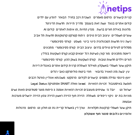
קניית קישורים
פרסום מאמרים
השכרת רכב בחו"ל
הבאזר
לונדון עם ילדים
קידום אתרים בגוגל
עשה זאת בעצמך
מדריך תיירות
חדשות הדיגיטל
מלונות באילת
חורים ברשת
מגזין החיות
,
תו אימות לאתרים
קידום AI
שערים חשמליים
עיצוב הבית
טיפים
ניתוח קטרקט
קרטוקונוס
חדשות תל אביב
נישה ניוז
חדשות הטכנולוגיה
פינוי בינוי
משפט
קורסי פסיכומטרי
מסלולים לטיולים
טיולים בדרום
עיצוב הבית
קורס פסיכומטרי
מתכונים
דיאטה
מתכונים
מור קורן
פשיטת רגל
יוצאים קבוע
קןרס השקעות בנדל"ן
הורים וילדים
חדשות טובות
קורס השקעות בשוק ההון
קורסי פסיכומטרי
תיקון שער חשמלי באשקלון
תאילנד
השתלת קרנית
קידום אתרים באנגלית
דירות
עין יבשה
מזג האוויר בדובאי
חוזי ביטוח
פולימרקט
כאבי רגלים
יועץ פיננסי
גמילה מסמים
קישורים לקידום
פרפקטו
משכנתא אונליין
פורטל רכבים
חופשה באיסטנבול
זכויות רפואיות
Israel
וואלה SMART
אסתטיקה
Legal Status
ישראל נט
יובל גז
שטיחים מעוצבים
זכויות רפואיות
אומגה 3
פיתוח מוצר
סטודנטים
פאות נשים
מוניות בת ים
ניקוי ריפודים
משתלה
הזירה חוף
הזירה ראשון
הזירה צפון
הזירה ירושלים
מערכות
אבטחה
תיקן שער חשמלי
קרקעות חקלאיות
עורך דין באשדוד
קריית גת נט
חולון נט
פרסום
פרגולות
גלובוס סנטר חוף אשקלון
אלומיניום