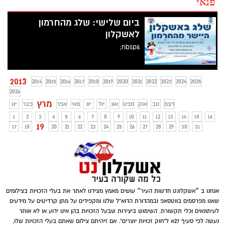
פנאי
ביום שלישי: שלג מהחרמון
לאשקלון
&nbsp;
2013
2014
2015
2016
2017
2018
2019
2020
2021
2022
2023
2024
2025
2026
מרץ
דצמ
נוב
אוק
ספט
אוג
יול
יונ
מאי
אפר
פבר
ינו
1
2
3
4
5
6
7
8
9
10
11
12
13
14
15
16
19
17
18
20
21
22
23
24
25
26
27
28
29
30
31
אנחנו ב ״אשקלונט חדשות העיר״ עושים מאמץ מצידנו לאתר את בעלי הזכויות בצילומים
שאנו מפרסמים בווטסאפ ובמהדורת הדוא"ל שלנו ומקפידים על מתן קרדיטים על מידעים
לעיתונאים וכלי תקשורת. השימוש ביצירות שבעל הזכויות בהן אינו ידוע או לא אותר
נעשה לפי סעיף 27א ל"חוק זכויות יוצרים". אם זיהיתם צילום שאתם בעלי הזכויות שלו,