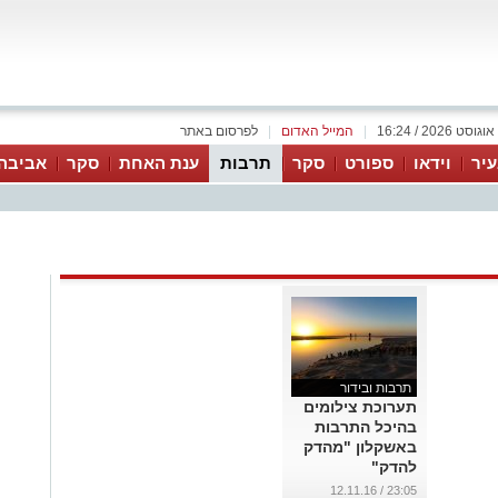
|
המייל האדום
|
לפרסום באתר
יר
וידאו
ספורט
סקר
תרבות
ענת האחת
סקר
אביבה
תרבות ובידור
תערוכת צילומים
בהיכל התרבות
באשקלון "מהדק
להדק"
...
23:05 / 12.11.16