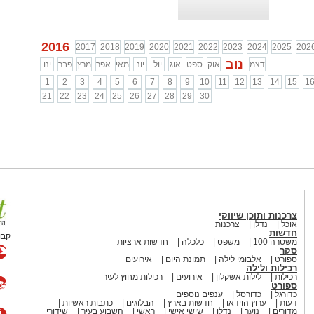
2016
2017
2018
2019
2020
2021
2022
2023
2024
2025
202
נוב
דצמ
אוק
ספט
אוג
יול
יונ
מאי
אפר
מרץ
פבר
ינו
1
2
3
4
5
6
7
8
9
10
11
12
13
14
15
1
21
22
23
24
25
26
27
28
29
30
צרכנות ותוכן שיווקי
אוכל
נדלן
צרכנות
חדשות
קבו
משטרה 100
משפט
כלכלה
חדשות ארציות
סקר
ספורט
אלבומי לילה
תמונת היום
אירועים
רכילות ולילה
רכילות
לילות אשקלון
אירועים
רכילות מחוץ לעיר
ספורט
כדורגל
כדורסל
ענפים נוספים
דעות
ערוץ הוידאו
חדשות בארץ
הבלוגים
כתבות ראשיות
מדורים
נוער
נדלן
שישי אישי
ראשי
השבוע בעיר
שידורי