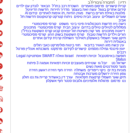
רדיו
תחבורה ציבורית ב
קניית קישורים
פרסום מאמרים
השכרת רכב בחו"ל
הבאזר
לונדון עם ילדים
קידום אתרים בגוגל
עשה זאת בעצמך
מדריך תיירות
חדשות הדיגיטל
מלונות באילת
חורים ברשת
מגזין החיות
,
תו אימות לאתרים
קידום AI
שערים חשמליים
עיצוב הבית
טיפים
ניתוח קטרקט
קרטוקונוס
חדשות תל
אביב
נישה ניוז
חדשות הטכנולוגיה
פינוי בינוי
משפט
קורסי פסיכומטרי
מסלולים לטיולים
טיולים בדרום
עיצוב הבית
קורס פסיכומטרי
מתכונים
דיאטה
מתכונים
מור קורן
פשיטת רגל
יוצאים קבוע
קןרס השקעות בנדל"ן
הורים וילדים
חדשות טובות
קורס השקעות בשוק ההון
קורסי פסיכומטרי
תיקון שער חשמלי באשקלון
תאילנד
השתלת קרנית
קידום אתרים
באנגלית
דירות
עין יבשה
מזג האוויר בדובאי
חוזי ביטוח
פולימרקט
כאבי רגלים
יועץ פיננסי
גמילה מסמים
קישורים לקידום
פרפקטו
משכנתא אונליין
פורטל
רכבים
חופשה באיסטנבול
זכויות רפואיות
Israel
וואלה SMART
אסתטיקה
Legal
Status
ישראל נט
יובל גז
שטיחים מעוצבים
זכויות רפואיות
אומגה 3
פיתוח
מוצר
סטודנטים
פאות נשים
מוניות בת ים
ניקוי ריפודים
משתלה
הזירה חוף
הזירה ראשון
הזירה
צפון
הזירה ירושלים
מערכות אבטחה
תיקן שער חשמלי
קרקעות חקלאיות
עורך דין באשדוד
קריית גת נט
חולון
נט
פרסום
פרגולות אלומיניום
גלובוס סנטר חוף אשקלון