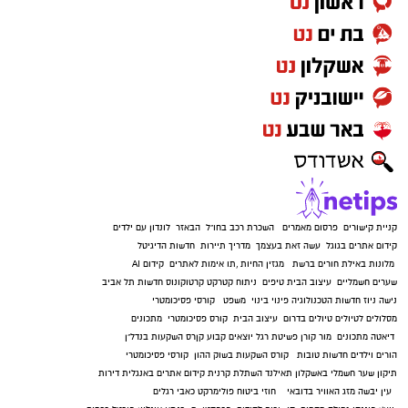
קניית קישורים
פרסום מאמרים
השכרת רכב בחו"ל
הבאזר
לונדון עם ילדים
קידום אתרים בגוגל
עשה זאת בעצמך
מדריך תיירות
חדשות הדיגיטל
מלונות באילת
חורים ברשת
מגזין החיות
,
תו אימות לאתרים
קידום AI
שערים חשמליים
עיצוב הבית
טיפים
ניתוח קטרקט
קרטוקונוס
חדשות תל אביב
נישה ניוז
חדשות הטכנולוגיה
פינוי בינוי
משפט
קורסי פסיכומטרי
מסלולים לטיולים
טיולים בדרום
עיצוב הבית
קורס פסיכומטרי
מתכונים
דיאטה
מתכונים
מור קורן
פשיטת רגל
יוצאים קבוע
קןרס השקעות בנדל"ן
הורים וילדים
חדשות טובות
קורס השקעות בשוק ההון
קורסי פסיכומטרי
תיקון שער חשמלי באשקלון
תאילנד
השתלת קרנית
קידום אתרים באנגלית
דירות
עין יבשה
מזג האוויר בדובאי
חוזי ביטוח
פולימרקט
כאבי רגלים