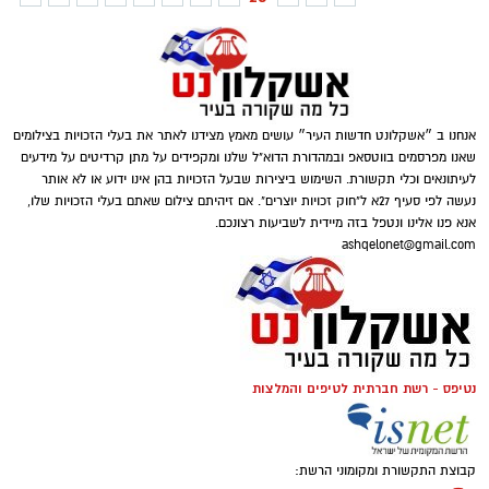
אנחנו ב ״אשקלונט חדשות העיר״ עושים מאמץ מצידנו לאתר את בעלי הזכויות בצילומים
שאנו מפרסמים בווטסאפ ובמהדורת הדוא"ל שלנו ומקפידים על מתן קרדיטים על מידעים
לעיתונאים וכלי תקשורת. השימוש ביצירות שבעל הזכויות בהן אינו ידוע או לא אותר
נעשה לפי סעיף 27א ל"חוק זכויות יוצרים". אם זיהיתם צילום שאתם בעלי הזכויות שלו,
אנא פנו אלינו ונטפל בזה מיידית לשביעות רצונכם.
ashqelonet@gmail.com
נטיפס - רשת חברתית לטיפים והמלצות
קבוצת התקשורת ומקומוני הרשת: