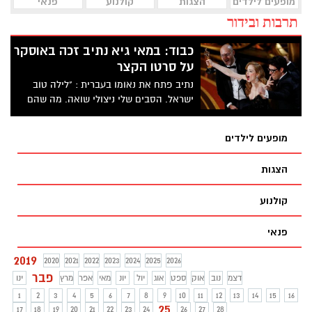
מופעים לילדים
הצגות
קולנוע
פנאי
תרבות ובידור
כבוד: במאי גיא נתיב זכה באוסקר
על סרטו הקצר
נתיב פתח את נאומו בעברית : "לילה טוב
ישראל. הסבים שלי ניצולי שואה. מה שהם
עברו שם - אנחנו רואים בכל מקום, באמריקה
ובאירופה. נשיא המדינה: " הסרט הוא מתנה
מופעים לילדים
עבור הילדים והנכדים שלנו, ועבור העתיד
שאנחנו רוצים בשבילם כדי שיזכו להגשים את
הצגות
כל החלומות. גאווה ישראלית גדולה. מזל
טוב!".
קולנוע
פנאי
2019
2020
2021
2022
2023
2024
2025
2026
פבר
דצמ
נוב
אוק
ספט
אוג
יול
יונ
מאי
אפר
מרץ
ינו
1
2
3
4
5
6
7
8
9
10
11
12
13
14
15
16
25
17
18
19
20
21
22
23
24
26
27
28