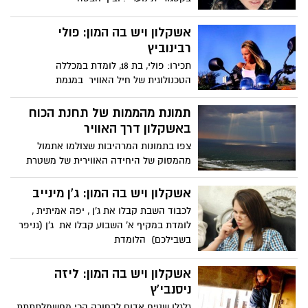
אשקלון ויש בה המון: פולי
רבינוביץ
תכירו: פולי, בת 18, לומדת במכללה
הטכנולוגית של חיל האוויר במגמת
אלקטרוניקה. חוצמזה היא פריקית של
תמונת מהממות של תחנת הכוח
באשקלון דרך האוויר
צפו בתמונות המרהיבות שצולמו אתמול
מהמסוק של היחידה האווירית של משטרת
ישראל, במהלך טיסה מבצעית לאורך
אשקלון ויש בה המון: ג'ן מינייב
לכבוד השבת קבלו את ג'ן , יפה אמיתית ,
לומדת במקיף א' השבוע קבלו את ג'ן (גניפר
בשבילכם) הלומדת
אשקלון ויש בה המון: ליזה
ניסנבי'ץ
גלגלו שטיח אדום לבחורה הכי מחשמלתתתת