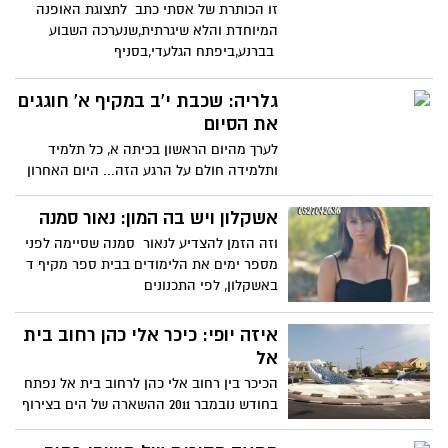
זו הכותרת של אסתי כתב לתצוגת האופנה
המיוחדת והלא שיגרתית,שנערכה השבוע
בברנע,ביפתח הגלעדי,בסניף
גלריה: שכבת י'ב במקיף א' חוגגים
את הסיום
לערך מהיום הראשון בכיתה א, כל תלמיד
ותלמידה חולם על הרגע הזה... היום האחרון
של כיתה יב', אחרי כל
אשקלון ויש בה המון: נאור סמנה
וזה הזמן להצדיע לנאור סמנה שסיימה לפני
מספר ימים את הלימודים בבית ספר מקיף ד
באשקלון, לפי התכנונים
איזה יופי: כיכר אלי כהן רחוב בית
אל
הכיכר בין רחוב אלי כהן לרחוב בית אל נפתח
בחודש נובמבר 2011 ההשארה של הים בצירוף
המזרקה יוצרת מחזה