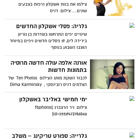
צילמו את בנות אשקלון היפות בצבעים
שונים.... צילום: דניס
גלריה: פסלי אשקלון החדשים
שינויים יפים התרחשו בשדרות בן גוריון
בירידה לים, 19 פסלים חדשים ויפים במיוחד
הוצבו השבוע בנוסף
אורנה אלפה עולה חדשה מרוסיה
בתמונות חדשות
לכבוד השקת מותג הצילום Ten Photos‏ של
הצלמים דניס רובינסקי , Dima Karminsky
אורנה אלפה
ימי חמישי באליבר באשקלון
צילום: ניר הרצברג [fbphotos
id=355194727860411]
גלרייה: ספורט טריקינג – משלב