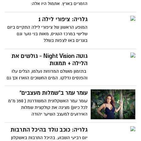
הזמרים בארץ. אתמול היו אלה:
גלריה: ציפורי לילה 1
המופע הראשון של ציפורי לילה התקיים ביום
שלישי במרכז הטניס, מאות בני נוער וגם
בוגרים באו לצפות בשלל
גוטה Night Vision - גולשים את
הלילה + תמונות
בתזמון מושלם המדוזות נעלמו, הגלים עלו
והפנסים נדלקו. המים החשוכים הוארו וכך גם
ואת עיניי הגולשים.
עומר עמר ב"שמלות מעצבים"
עומר עמר האשקלונית המשודרגת ( 350 מ"מ
לכל כיוון) מציגה את קולקצית שמלות
האירועים למעצב השיער יהודה
גלריה: כוכב נולד בהיכל התרבות
יום רביעי השבוע. בהיכל התרבות באשקלון