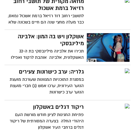
מחאה מקורית של תושבי רחוב
רזיאל ברמת אשכול
לתושבי רחוב דוד רזיאל ברמת אשכול נמאס,
כבר מעלה מחצי שנה הם חיים בשכונה שלא
ראויה לאכלוס של בני
אשקלון ויש בה המון: אלבינה
מילינבסקי
תכירו את אלבינה מילינבסקי בת ה-22
האשקלונית, אלבינה אוהבת לרקוד ואפילו
הולכת לעשות מזה ביזנס וביג
גלריה: ערב כישרונות צעירים
במסגרת התוכניות המגוונות שעורכת מועצת
הנוער העירונית, ערכו אמש (ג) חברי מועצת
הנוער ערב כישרונות
ריקוד דגלים באשקלון
פתיחת החגיגות לציון חודש מורשת העם
היהודי החלה בצעדה המסורתית של ריקוד
דגלים ברחבי העיר אשקלון