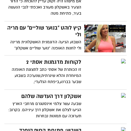
אם מישהו היה זקוק עדיין להוכחה כי הדור
הצעיר באשקלון מעורב ואכפתי לגבי הנעשה
בעיר, פתיחת מטה
קיץ לוהט "בנוער שוליים" עם מריה
ולי
השבוע הגיעה הדוגמנית האשקלונית מרינה
ולי לחנות האופנה "נוער שוליים אשקלון"
להפקת סט צילומים
לקוחות מדגמנות אסתי 2
זו הכותרת של אסתי כתב לתצוגת האופנה
המיוחדת והלא שיגרתית,שנערכה בשבוע
שבער בברנע,ביפתח הגלעדי,
אשקלון דרך העדשה שלהם
שבעה עשר צלמי אינסטגרם מרחבי הארץ
הגיעו לצלם את אשקלון דרך עיניהם. בקרוב:
תערוכה עם תמונות נבחרות
השבוע: פתיחת החוף הנפרד