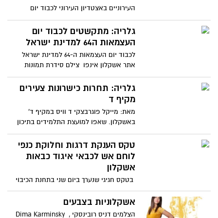
העירוניים באצטדיון העירוני לכבוד יום
העצמאות פוטו יוסי את
גלריה: מתקשטים לכבוד יום
העצמאות ה64 למדינת ישראל
לכבוד יום העצמאות ה-64 למדינת ישראל
אתר אשקלון אינפו צילם סידרת תמונות
מרחבי מהעיר אשקלון שקישטו
גלריה: תחרות כישרונות צעירים
מקיף ד
מאת: מייקל פוגרבצקי ד וויס במקיף ד'
באשקלון. שאפו למועצת התלמידים בתיכון
מקיף ד' באשקלון אשר
טקס הענקת דרגות וחלוקת כנפי
לוחם אש לכבאי איגוד כבאות
אשקלון
בטקס חגיגי שנערך ביום שני בתחנת הכיבוי
באשקלון לרגל יום העצמאות, הוענקו דרגות
לקצינים ולוחמי אש
אשקלוניות בצבעים
הצלמים דניס רובינסקי , Dima Karminsky