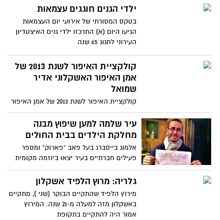
ילדי הגנים חוגגים עצמאות
בטקס המסורתי של אירועי יום העצמאות
הגיעו היום (א) התרכזו ילדי גנים האיצטדיון
העירוני לחגוג 65 שנה
קולקציית האיפור לשנת 2013 של
אמן האיפור האשקלוני אדיר
שמואל
קולקציית האיפור לשנת 2013 של אמן האיפור
אדיר שמואל,הקולקצייה צולמה בהשארת בתי
האופנה הגדולים במיטב
עיר שלמה למען שיפוץ מבנה
מחלקת הילדים בבית החולים
אלמוג בייסברג בעל פאב "פארוק" ומספר
פעילים חברתיים בעיר יצאו ביוזמה מקומית
למען שיפוץ מחלקת הילדים
גלריה: מרוץ הלפיד אשקלון
מירוץ הלפיד שהתקיים הבוקר (שני ), מתקיים
באשקלון מזה למעלה מ-21 שנה. המירוץ
אמור היה להתקיים בתקופת