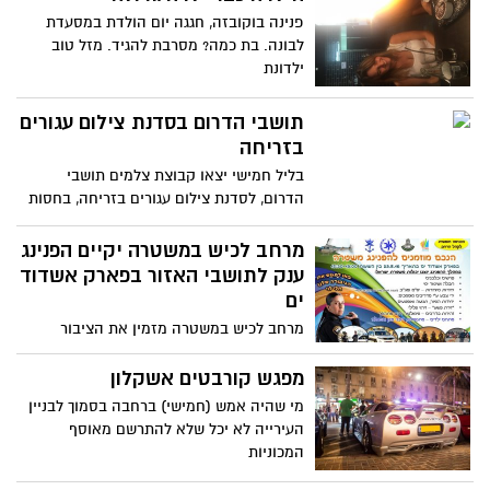
פנינה בוקובזה, חגגה יום הולדת במסעדת
לבונה. בת כמה? מסרבת להגיד. מזל טוב
ילדונת
תושבי הדרום בסדנת צילום עגורים
בזריחה
בליל חמישי יצאו קבוצת צלמים תושבי
הדרום, לסדנת צילום עגורים בזריחה, בחסות
בית ספר לצילום חשיפה באשקלון. המיקום
אגמון החולה,מדובר בסיור ייחודי המאפשר
מרחב לכיש במשטרה יקיים הפנינג
הצצה קרובה ללהקות הציפורים וצילומן,
ענק לתושבי האזור בפארק אשדוד
עצירה ב"חלונות" שונים,ולמידה של זוויות
ים
צילום.
מרחב לכיש במשטרה מזמין את הציבור
הרחב, הורים וילדים, להכיר מקרוב את יחידות
המשטרה ועבודת השוטרים, הלוחמים
מפגש קורבטים אשקלון
והיחידות המיוחדות. במשטרה מתכננים
מי שהיה אמש (חמישי) ברחבה בסמוך לבניין
הפנינג של ממש לציבור הרחב, והוא יתקיים
העירייה לא יכל שלא להתרשם מאוסף
בפארק אשדוד ים
המכוניות