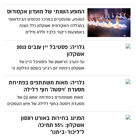
המופע השנתי של מועדון אקסודוס
המופע, שהתקיים במרכז הכנסים הבינלאומי
במכללה האקדמית אשקלון כלל הצגה
באמצעות ריקוד בלבד וללא מילים
גלריה: פסטיבל יין ענבים 2012
אשקלון
על הערב הראשון של פסטיבל היין של
אשקלון ניפתח יום רביעי בטקס הדלקת נר
חמישי במכללת אשקלון במעמד ראש
גלריה: מאות משתתפים בפתיחת
מסעדת 'ויסטה' חוף דלילה
מאות משתתפים בפתיחה אמש (ג) של
מסעדת ויסטה בחוף דלילה של איש העסקים
עמי חכמון פעיל וחבר מרכז
הפנינג בחירות באורט רונסון
אשקלון: 55% תמיכה
ל"ליכוד-ביתנו"