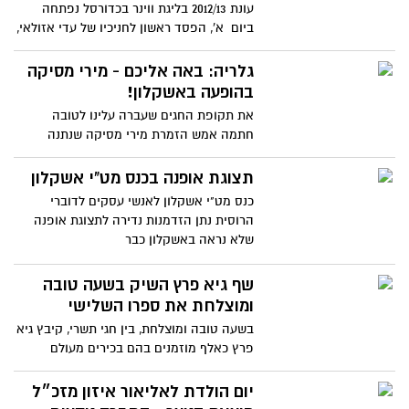
עונת 2012/13 בליגת ווינר בכדורסל נפתחה
ביום א', הפסד ראשון לחניכיו של עדי אזולאי,
לאחר משחק צמוד
גלריה: באה אליכם - מירי מסיקה
בהופעה באשקלון!
את תקופת החגים שעברה עלינו לטובה
חתמה אמש הזמרת מירי מסיקה שנתנה
הופעה מדהימה ומרגשת בדשא הגדול
תצוגת אופנה בכנס מט"י אשקלון
כנס מט"י אשקלון לאנשי עסקים לדוברי
הרוסית נתן הזדמנות נדירה לתצוגת אופנה
שלא נראה באשקלון כבר
שף גיא פרץ השיק בשעה טובה
ומוצלחת את ספרו השלישי
בשעה טובה ומוצלחת, בין חגי תשרי, קיבץ גיא
פרץ כאלף מוזמנים בהם בכירים מעולם
המלונאות והקולינאריה,
יום הולדת לאליאור איזון מזכ״ל