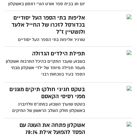
יום חג בבית ספר אורט הנרי רונסון באשקלון
סיירת הדמוקרטיה מטעם אתר מאקו הגיעה
היום (ג) לבית הספר
אליפות בתי הספר העל יסודיים
בכדורסל לזכרו של החייל אלעד
ולנשטיין ז"ל
טורניר אליפות בתי הספר העל יסודיים
בכדורסל לזכרו של החייל אלעד ולנשטיין ז"ל
התקיימה ביום שני
תפילת הילדים הגדולה
בשבוע שעבר התקיים בהיכל התרבות אשקלון
מעמד תפילה מיוחד של ילדי אשקלון מבתי
הספר בעיר בנוכחות רבני
בטקס חגיגי חולקו תיקים מוגנים
מפני רסיסי הקאסם
בטקס שנערך השבוע במתנ"ס וולדנברג
באשקלון חולק השלב הראשון של התיקים
שאמורים להגן על התלמידים בשעת
אשקלון פתחה את העונה עם
הפסד להפועל אילת 78:74