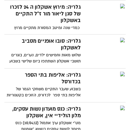
גלריה: מירוץ אשקלון ה 24 לזכרו
של סגן ליאור מור ז"ל התקיים
באשקלון
כמדי שנה ומיטב המסורת מתקיים מרוץ
אשקלון. מירוץ אשקלון מתקיים זו השנה ה24
ובשנתיים האחרונות הוא
גלריה: סובו אופניים מסביב
לאשקלון
שלוש מאות וחמישים ילדים, נערים, בוגרים
תושבי אשקלון השתתפו ביום שלישי בשבוע
שעבר במסע האופניים
גלריה: אליפות בתי הספר
בכדורסל
בשבוע שעבר התקיים משחקי הגמר של
אליפות בתי ספר לכדורס, הזוכים בקטגוריות
ספר יסודיים באסף מימון
גלריה: כנס מועדון נשות עסקים,
מלון הולידיי אין, אשקלון
מט"י אשקלון ערך אתמול (30/04/12) כנס
מיוחד לנשות עסקים בנושא "אומנות