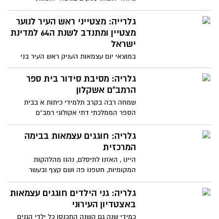
התקשורת" במלון הולידי אין
גלרייה: מצטייני ראש העיר לנוער
מצטיין ומתנדב לשנת ה64 למדינת
ישראל
במוצאי יום עצמאות העניק ראש העיר בני
וקנין את הפרסים לנוער מצטיין ומתנדב
בקהילה בהיכל התרבות בעיר.
גלריה: מסיבת סידור בית ספר
הרמב"ם אשקלון
שמחה רבה בקרב תלמידי כיתות א בבית
הספר הממלכתי דתי אקולוגי רמב"ם
באשקלון. טקס מסיבת הסידור התקיים
גלריה: חוגגים עצמאות בבימה
המרכזית
היינו , האזנו לתיסלם, נהנו מהלהקות
המקומיות, חטפנו פה ושם קצף ובעשר
ושלושים הרמנו יחד אתכם את הראש
גלריה: גני הילדים חוגגים עצמאות
באצטדיון העירוני
כמידי שנה גם השנה התכנסו כל ילדי הגנים