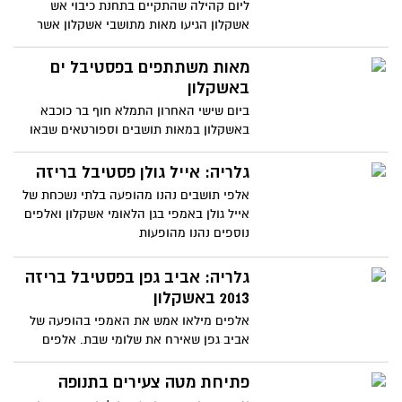
ליום קהילה שהתקיים בתחנת כיבוי אש
אשקלון הגיעו מאות מתושבי אשקלון אשר
באו עם ילדיהם על מנת ליהנות
מאות משתתפים בפסטיבל ים
באשקלון
ביום שישי האחרון התמלא חוף בר כוכבא
באשקלון במאות תושבים וספורטאים שבאו
ונהנו מפעילויות ספורט ימי,
גלריה: אייל גולן פסטיבל בריזה
אלפי תושבים נהנו מהופעה בלתי נשכחת של
אייל גולן באמפי בגן הלאומי אשקלון ואלפים
נוספים נהנו מהופעות
גלריה: אביב גפן בפסטיבל בריזה
2013 באשקלון
אלפים מילאו אמש את האמפי בהופעה של
אביב גפן שאירח את שלומי שבת. אלפים
נוספים נהנו מאטרקציות נוספות
פתיחת מטה צעירים בתנופה