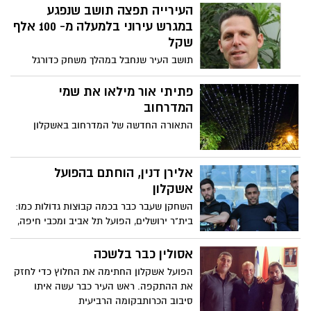
העירייה תפצה תושב שנפגע
במגרש עירוני בלמעלה מ- 100 אלף
שקל
תושב העיר שנחבל במהלך משחק כדורגל
במגרש השייך לעיריית אשקלון יפוצה ב-107
אלף שקלים במסגרת הסכם פשרה, זאת על
פתיתי אור מילאו את שמי
אף האחריות והסיכון של העוסקים בפעילויות
המדרחוב
ספורט בהן ניתן להיפגע, ועל אף הגשת
התאורה החדשה של המדרחוב באשקלון
התביעה בסמוך להתיישנותה. את התובע ייצג
עורך הדין איל כהן
אלירן דנין, הוחתם בהפועל
אשקלון
השחקן שעבר כבר בכמה קבוצות גדולות כמו:
בית"ר ירושלים, הפועל תל אביב ומכבי חיפה,
נחת בעיר ויתפקד כמגן השמאלי
אסולין כבר בלשכה
הפועל אשקלון החתימה את החלוץ כדי לחזק
את ההתקפה. ראש העיר כבר עשה איתו
סיבוב הכרותבקומה הרביעית