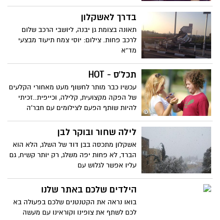
בדרך לאשקלון
תאונה בצומת גן יבנה, ליושבי הרכב שלום
לרכב פחות. צילום: יוסי צמח תיעוד מבצעי
מד"א
תכל'ס - HOT
עכשיו כבר מותר לחשוף מעט מאחורי הקלעים
של הפקה מקצועית, קלילה, וכייפית..זכיתי
להיות שותף הפעם לצילומים עם חבר'ה
פרפקציוניסטים, איכותיים מדהימים..שיודעים
גם להנות ממה שהם עושים הכי טוב שיש.
לילה שחור ובוקר לבן
צילום: אדי ישראל
אשקלון מתכסה בבן דוד של השלג, הלא הוא
הברד, לא פחות יפה משלג, רק יותר קשיח, גם
עליו אפשר לגלוש עם
הילדים שלכם באתר שלנו
בואו נראה את הקטנטנים שלכם בפעולה בא
לכם לשתף את צופינו וקוראינו עם מעשה