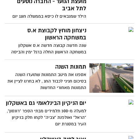
מועצת הנוער - החברה נוסעים
לתל אביב
הילד שמנבאים לו כיסא בממשלה חוגג יום
הולדת 17 עם החברים בתל אביב. היו ריקודים,
היו נצנצים, היו
ניצחון מוחץ לקבוצת א.ס
במשחקה הראשון
שנה חדשה קבוצה חדשה א.ס אשקלון
במשחקה הראשון החלה ברגל ימין והביסה
את צעירי אלמחדי בליגה ג
תמונות השנה
אספנו את מיטב התמונות שתועדו השנה
בסיכום חגיגי לכבוד החג , לא בחרנו לציין את
התמונות מאחורי החדשות
יום הניקיון הבינלאומי גם באשקלון
למעלה מ-300 תלמידים מבתי הספר "רונסון",
"הראל" ואולפנת "צביה" לקחו חלק בניקיון
העיר במסגרת יום