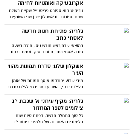
אקרובטיקה ואומנויות לחימה
טריקינג הוא ספורט פריסטייל שקיים בעולם
שנים ספורות . ובאשקלון ישנן שני משוגעים
לדבר גרמן איסייב בן
גלריה: פתיחת חנות חדשה
לאסתי כתב
במוצאי שבת,ראש חודש ניסן, חנכה בשעה
טובה אסתי כתב, חנות בוטיק נוספת ברחוב
יפתח הגלעדי בשכונת
אשקלון שלנו: סדרת תמונות מהווי
העיר
מידי שבוע יפורסמו אוסף תמונות של אומן
הצילום יבגני, השבוע בחר יבגני לצלם סדרת
תמונות של דייגי
גלריה: מקיף עירוני א' שכבת י'ב
צילומים לספר המחזור
כל סוף התחלה חדשה, בפתח סיום שנת
הלימודים האחרונה של תלמידי כיתות י"ב
הבוגרים מצטלמים לספר המחזור