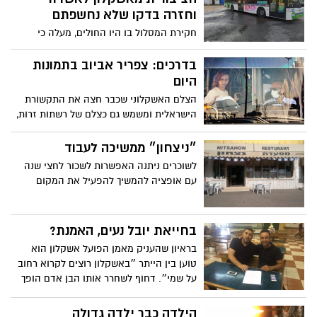
וחזרה בדקו שלא נחשפתם
חקירת המסלול בו היו החולים, מעלה כי
לפחות בשלושה מקרים היו חולי קורונה בקווי
תחבורה ציבורית
בדרכים: צפריר אביוב בתמונות
היום
הצלם האשקלוני שכבר חצה את התקשורת
הישראלית ומשמש גם כצלם של רשתות זרות,
יביא כאן מידי כמה ימים תמונות מרחובות
אשקלון
״ניצחון״ ממשיכה לעבוד
לשוכרים ניתנה האפשרות לשכור לחצי שנה
עם אופציה להמשיך להפעיל את המקום
בחייאת יובל נעים, האמנת?
בראיון שהעניק מאמן הפועל אשקלון הוא
טוען בין הייתר ״באשקלון רוצים לקרוא רחוב
על שמי״. דחוף לשחרר אותו הבן אדם הופך
בדיחה לאמת
הילדה כבר ילדה גדולה