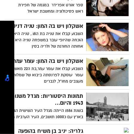
ספר אורט אפרידר במגמה של חפירת
ראש פסיכולוגיה ומחשבת ישראל
אשקלון ויש בה המון: טניה דניסנקו
השבוע קבלו את טניה בת ה18 , טניה היא
הוכחה שהיופי עובר במשפחה טניה היא
אחותה החורגת של ולריה בסין
אשקלון ויש בה המון: עומר עמר
השבוע קבלו את עומר עמר,בת ה22 מאשקלון,
עומר עוסקת לפרנסתה ביבוא של שמלות
מעצבים מחו"ל, לגברים
תמונות היסטוריות: מגדל משנות
1943 והיום...
בשנת 1586 הייתה מגדל העיר השישית הגדולה
בארץ עם כ3000 תושבים, העיר הערבית מג'דל
בתקופת המנדט שימשה
גלריה: יניב בן משיח בהופעה