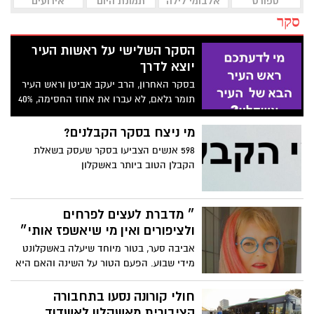
ספורט
אלבומי לילה
תמונת היום
אירועים
סקר
הסקר השלישי על ראשות העיר
יוצא לדרך
בסקר האחרון, הרב יעקב אביטן וראש העיר
תומר גלאם, לא עברו את אחוז החסימה, 40%
כנדרש. בסקר הנוכחי הכנסנו את אבי עייש
בנוסף לאלה שכבר היו
מי ניצח בסקר הקבלנים?
598 אנשים הצביעו בסקר שעסק בשאלת
הקבלן הטוב ביותר באשקלון
״ מדברת לעצים לפרחים
ולציפורים ואין מי שיאשפז אותי״
אביבה סער, בטור מיוחד שיעלה באשקלונט
מידי שבוע. הפעם הטור על השינה והאם היא
מיותרת ומה אפשר לעשות במקומה
חולי קורונה נסעו בתחבורה
הציבורית מאשקלון לאשדוד