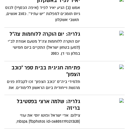
יאיר לפיד באשקלון
אמש (ב) הגיע יאיר לפיד (איפה הכסף?) לכנס
גיוס תומכים למפלגת "יש עתיד". כ230 אנשים,
תושבי אשקלון
גלריה: יום הוקרה ללוחמות צה"ל
יום הוקרה ללוחמות צה"ל מטעם אגודת לב"י
(למען בטחון ישראל) התקיים ביום חמישי
במלון גני דן. כ200
פתיחה חגיגית בבית ספר "כוכב
הצפון"
תלמידי ביה"ס "כוכב הצפון" זכו לקבלת פנים
מרגשת וייחודית ביום הראשון ללימודים. את
פני התלמידים
גלריה: שלמה ארצי בפסטיבל
בריזה
צילום: אדי ישראל ופוטו יוסי את עוזי
[fbphotos id=368057793272120] &nbsp;