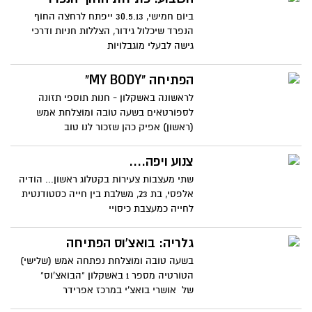
ביום חמישי, 30.5.13 ייפתח לרחצה החוף
הנפרד שיכלול גידור, הצללות חניות ודרכי
גישה לבעלי מוגבלויות
הפתיחה "MY BODY"
לראשונה באשקלון - חנות תוספי תזונה
לספורטאים בשעה טובה ומוצלחת אמש
(ראשון) אפיק כהן שזכור לנו טוב
צנוע ויפה....
שתי מעצבות צעירות בקטלוג ראשון... הודיה
אלפסי, בת 23, משלבת בין חייה כסטודנטית
לחייה כמעצבת כיסויי
גלריה: בואצ'וס הפתיחה
בשעה טובה ומוצלחת נפתחה אמש (שלישי)
הטורטיה מספר 1 באשקלון "הבואצ'וס"
של אושרי בואצ'י במרכז אפרידר