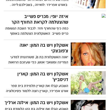
באורט אפרידר :לואיזה , בשבילכם:ליזה .
היא לומדת במגמת
איזה יופי: מכריס פשייב
שהצטלמה לקראת החורף הקר
כמה כיף שהחורף חזר: לכבוד השבת הגשומה
כריס פשייב האשקלונית הצטלמה באוסף
צילומי חורף צילום: לסייה
אשקלון ויש בה המון: יאנה
צ'פובצקי
יאנה האשקלונית בת 21, סטודנטית למדעי
המדינה ומשאבי אנוש, כפי שעינכם הרואות
יאנה התברכה בכל טוב
אשקלון ויש בה המון: קארין
דניסביץ'
השבוע קבלו את קארין תלמידת בית ספר
אורט אפרידר, קארין רוצה ללמוד פסיכולוגיה
בשביל כל החופרים
אשקלון ויש בה המון: אילנה ארליך
השבוע קבלו את אילנה בת ה17 הלומדת בבית