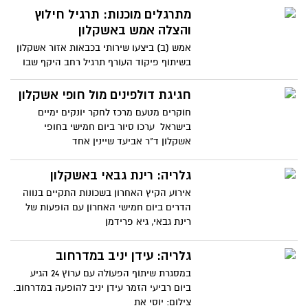
מתרגלים מוכנות: תרגיל חילוץ
והצלה אמש באשקלון
אמש (ב) ביצעו שירותי בכבאות אזור אשקלון
בשיתוף פיקוד העורף תרגיל רחב היקף שבו
תרגלו מילוט וחילוץ
חגיגת דולפינים מול חופי אשקלון
חוקרים מטעם מרכז לחקר יונקים ימיים
בישראל ערכו סיור ביום חמישי בחופי
אשקלון ד"ר אביעד שיינין אחד
גלריה: רינת גבאי באשקלון
אירוע הקיץ האחרון בשכונות התקיים בנווה
הדרים ביום חמישי האחרון עם הופעות של
רינת גבאי, גיא פרידמן
גלריה: עידן יניב במדרחוב
במסגרת שיתוף הפעולה עם ערוץ 24 הגיע
ביום רביעי הזמר עידן יניב להופעה במדרחוב.
צילום: יוסי את