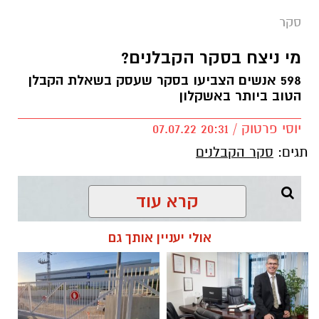
סקר
אשקלונט
מי ניצח בסקר הקבלנים?
598 אנשים הצביעו בסקר שעסק בשאלת הקבלן
החל מהיום, הסקר השלישי של אתר
הטוב ביותר באשקלון
"אשקלונט" עולה לאויר.
בכל מכשיר נייד או נייח, ניתן להצביע פעם
יוסי פרטוק / 20:31 07.07.22
אחת בכל אחד מהם.
הצבעה נוספת תפסול
תגים:
סקר הקבלנים
את ההצבעה הקודמת באופן אוטומטי.
לא
ניתן להתערב בהצבעה בשום דרך.
קרא עוד
להורדת האפליקציה לחצו כאן
אולי יעניין אותך גם