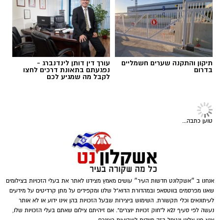
אולי יעניין אותך גם
תיקון והתקנה שערים חשמליים
עורך דין דותן לינדנברג -
בדרום
נפגעתם בתאונת דרכים לחצו
לקבל מה שמגיע לכם
מקום שישי פרץ בוני הנגב ויגאל דימרי עם 0.4%
אלבום פרטי
במקום השביעי מרדכי אלון עם 0.2%.
שאר הקבלנים לא קיבלו קולות.
השעה 04:00 לפנות בוקר, השעה בה אני מתחילה
טוען כתבה...
את היום.. לא איזה סופרוומן חרוצה..אני רואה
יש לציין ש- 21.9% לא הצביעו על אחד מהקבלנים.
בשינה בזבוז זמן...והאמת, באמת, נראה לי בנוסף
נדודי שינה של גיל מתקדם..
אז במקום להתהפך מצד לצד..לבהות בתיקרה..אני
להורדת האפליקציה לחצו כאן
אנחנו ב ״אשקלונט חדשות העיר״ עושים מאמץ מצידנו לאתר את בעלי הזכויות בצילומים
יוצאת לצעידת בוקר
שאנו מפרסמים בווטסאפ ובמהדורת הדוא"ל שלנו ומקפידים על מתן קרדיטים על מידעים