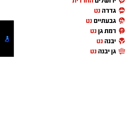
אבל לפעמים יש באגים מפחידים ולא צפויים...יש
אנשים שבחושך לא נראים..
כזה היה בן שיחי הבוקר הזה..
היי..הייי..סליחה..עד שהרגשתי משב רוח חולף
לידי...נפלו לי השחלות בבהלה..
את יודעת איפה זה רחוב שמואל?
לא..