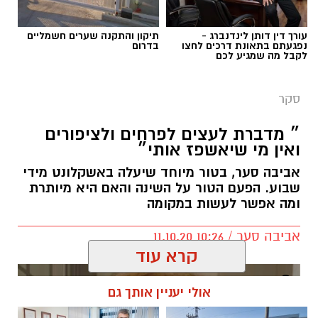
עורך דין דותן לינדנברג -
תיקון והתקנה שערים חשמליים
נפגעתם בתאונת דרכים לחצו
בדרום
לקבל מה שמגיע לכם
אשקלונט
סקר
בסקר שבו ניתנו לרוכשי דירות מקבלנים אפשרות
״ מדברת לעצים לפרחים ולציפורים
להביע דעתם על הטוב ביותר ממנו רכשו דירה
ואין מי שיאשפז אותי״
מקום הראשון הקבלן רפי חסאן עם 29.6%.
אביבה סער, בטור מיוחד שיעלה באשקלונט מידי
מקום שני היזם אלי אלעזרא עם 22.6%.
שבוע. הפעם הטור על השינה והאם היא מיותרת
ומה אפשר לעשות במקומה
מקום שלישי חברת הגבעה 21.5%.
מקום רביעי יצחק אטיאס עם 2.1%.
אביבה סער / 10:26 11.10.20
מקום חמישי אפגד ומכלוף בכור עם 0.6%
קרא עוד