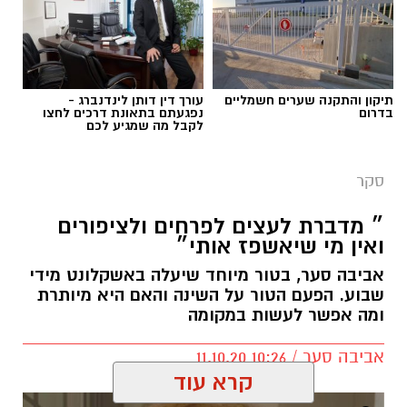
תיקון והתקנה שערים חשמליים
עורך דין דותן לינדנברג -
בדרום
נפגעתם בתאונת דרכים לחצו
לקבל מה שמגיע לכם
אשקלונט
סקר
בסקר שבו ניתנו לרוכשי דירות מקבלנים אפשרות
״ מדברת לעצים לפרחים ולציפורים
להביע דעתם על הטוב ביותר ממנו רכשו דירה
ואין מי שיאשפז אותי״
מקום הראשון הקבלן רפי חסאן עם 29.6%.
אביבה סער, בטור מיוחד שיעלה באשקלונט מידי
מקום שני היזם אלי אלעזרא עם 22.6%.
שבוע. הפעם הטור על השינה והאם היא מיותרת
ומה אפשר לעשות במקומה
מקום שלישי חברת הגבעה 21.5%.
מקום רביעי יצחק אטיאס עם 2.1%.
אביבה סער / 10:26 11.10.20
מקום חמישי אפגד ומכלוף בכור עם 0.6%