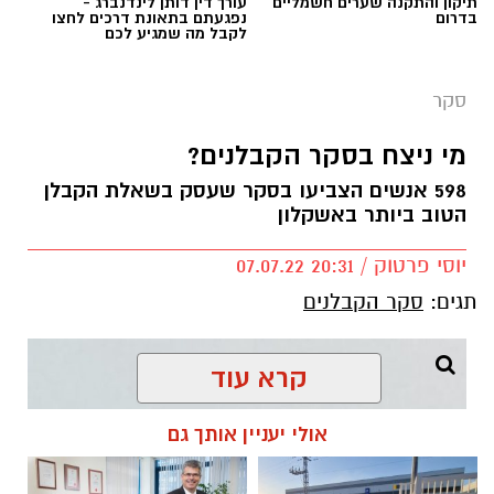
תיקון והתקנה שערים חשמליים
עורך דין דותן לינדנברג -
בדרום
נפגעתם בתאונת דרכים לחצו
לקבל מה שמגיע לכם
סקר
אשקלונט
מי ניצח בסקר הקבלנים?
598 אנשים הצביעו בסקר שעסק בשאלת הקבלן
החל מהיום, הסקר השלישי של אתר
הטוב ביותר באשקלון
"אשקלונט" עולה לאויר.
בכל מכשיר נייד או נייח, ניתן להצביע פעם
יוסי פרטוק / 20:31 07.07.22
אחת בכל אחד מהם.
הצבעה נוספת תפסול
תגים:
סקר הקבלנים
את ההצבעה הקודמת באופן אוטומטי.
לא
ניתן להתערב בהצבעה בשום דרך.
קרא עוד
להורדת האפליקציה לחצו כאן
אולי יעניין אותך גם