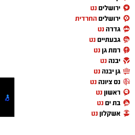
והכי אני אוהבת, אייך הלב שלי מחבק את בוראי
והוא, מוצא לו זמן לשיחות איתי...
אבל לפעמים יש באגים מפחידים ולא צפויים...יש
אנשים שבחושך לא נראים..
כזה היה בן שיחי הבוקר הזה..
היי..הייי..סליחה..עד שהרגשתי משב רוח חולף