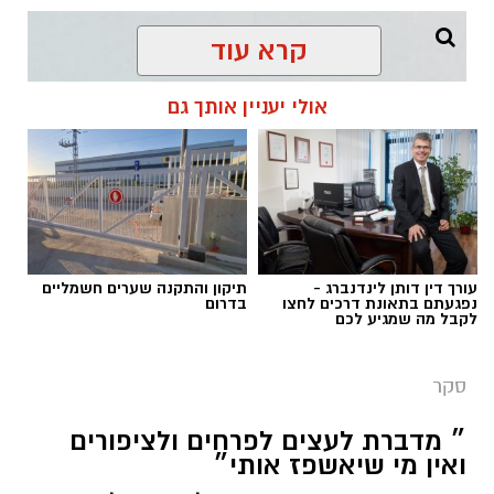
ניתן להתערב בהצבעה בשום דרך.
קרא עוד
להורדת האפליקציה לחצו כאן
אולי יעניין אותך גם
עורך דין דותן לינדנברג -
תיקון והתקנה שערים חשמליים
נפגעתם בתאונת דרכים לחצו
בדרום
לקבל מה שמגיע לכם
אשקלונט
סקר
בסקר שבו ניתנו לרוכשי דירות מקבלנים אפשרות
״ מדברת לעצים לפרחים ולציפורים
להביע דעתם על הטוב ביותר ממנו רכשו דירה
ואין מי שיאשפז אותי״
מקום הראשון הקבלן רפי חסאן עם 29.6%.