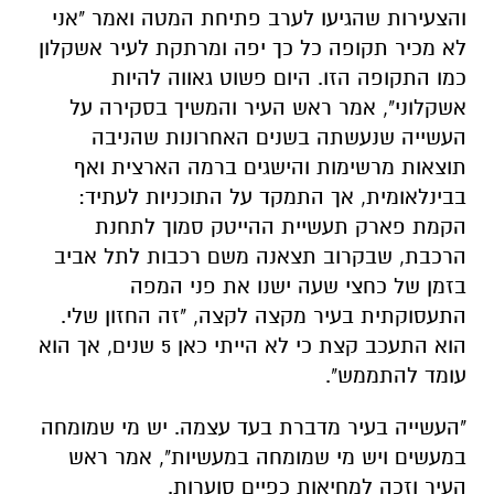
והצעירות שהגיעו לערב פתיחת המטה ואמר "אני
לא מכיר תקופה כל כך יפה ומרתקת לעיר אשקלון
כמו התקופה הזו. היום פשוט גאווה להיות
אשקלוני", אמר ראש העיר והמשיך בסקירה על
העשייה שנעשתה בשנים האחרונות שהניבה
תוצאות מרשימות והישגים ברמה הארצית ואף
בבינלאומית, אך התמקד על התוכניות לעתיד:
הקמת פארק תעשיית ההייטק סמוך לתחנת
הרכבת, שבקרוב תצאנה משם רכבות לתל אביב
בזמן של כחצי שעה ישנו את פני המפה
התעסוקתית בעיר מקצה לקצה, "זה החזון שלי.
הוא התעכב קצת כי לא הייתי כאן 5 שנים, אך הוא
עומד להתממש".
"העשייה בעיר מדברת בעד עצמה. יש מי שמומחה
במעשים ויש מי שמומחה במעשיות", אמר ראש
העיר וזכה למחיאות כפיים סוערות.