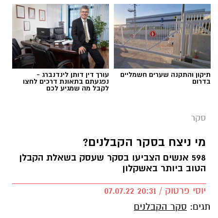
תיקון והתקנה שערים חשמליים
עורך דין דותן לינדנברג -
בדרום
נפגעתם בתאונת דרכים לחצו
לקבל מה שמגיע לכם
סקר
אשקלונט
מי ניצח בסקר הקבלנים?
598 אנשים הצביעו בסקר שעסק בשאלת הקבלן
החל מהיום, הסקר השלישי של אתר
הטוב ביותר באשקלון
"אשקלונט" עולה לאויר.
בכל מכשיר נייד או נייח, ניתן להצביע פעם
יוסי פרטוק / 20:31 07.07.22
אחת בכל אחד מהם.
הצבעה נוספת תפסול
תגים:
סקר הקבלנים
את ההצבעה הקודמת באופן אוטומטי.
לא