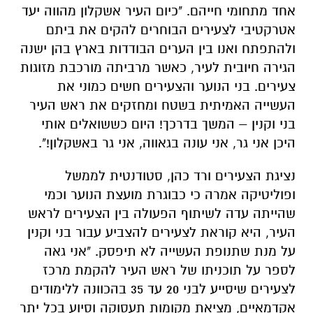
אחד מתחומי חייהם. "כיום העיר אשקלון מהווה יעד
אטרקטיבי לצעירים הבוחרים להקים את ביתם
ולהתפתח ואנו בין הערים הבודדות בארץ בהן ישנה
הגירה חיובית לעיר, כאשר מרביתה מורכבת מזוגות
צעירים. בני הנוער והצעירים חשים כמוני את
העשייה האמיתית בשטח ומחזקים את ראש העיר
בני וקנין – המשך בדרכך! היום כששואלים אותי
היכן אני גר, אני עונה בגאווה, אני גר באשקלון!".
נציגת הצעירים ורד כהן, סטודנטית לממשל
ופוליטיקה אמרה כי כבוגרת מועצת הנוער וכמי
שהייתה עדה לשיתוף הפעולה בין הצעירים לראש
העיר, היא קוראת לצעירים להצביע עבור בני וקנין
על מנת שתנופת העשייה לא תיפסק. "אני גאה
לספר על תוכניתו של ראש העיר להקמת מרכז
לצעירים שיסייע לבני 20 עד 35 בהכוונה ללימודים
אקדמאיים, מציאת מקומות תעסוקה וסיוע בכל יתר