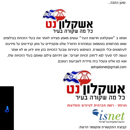
אלבום פרטי
טוען כתבה...
במקום השביעי מרדכי אלון עם 0.2%.
שאר הקבלנים לא קיבלו קולות.
השעה 04:00 לפנות בוקר, השעה בה אני מתחילה
את היום.. לא איזה סופרוומן חרוצה..אני רואה
יש לציין ש- 21.9% לא הצביעו על אחד מהקבלנים.
בשינה בזבוז זמן...והאמת, באמת, נראה לי בנוסף
נדודי שינה של גיל מתקדם..
אנחנו ב ״אשקלונט חדשות העיר״ עושים מאמץ מצידנו לאתר את בעלי הזכויות בצילומים
אז במקום להתהפך מצד לצד..לבהות בתיקרה..אני
שאנו מפרסמים בווטסאפ ובמהדורת הדוא"ל שלנו ומקפידים על מתן קרדיטים על מידעים
להורדת האפליקציה לחצו כאן
לעיתונאים וכלי תקשורת. השימוש ביצירות שבעל הזכויות בהן אינו ידוע או לא אותר
יוצאת לצעידת בוקר
נעשה לפי סעיף 27א ל"חוק זכויות יוצרים". אם זיהיתם צילום שאתם בעלי הזכויות שלו,
אנא פנו אלינו ונטפל בזה מיידית לשביעות רצונכם.
השקט והאויר הקריר לפנות בוקר עושים לי את זה
ashqelonet@gmail.com
ביג טיים..
אני קמה במרץ עולה על מדי הספורט שלי....
פלייליסט מתנגן לי באוזניות במגוון קולות ושלל
סגנונות, ואני, יוצאת שמחה וטובת לב לצעידה..
נטיפס - רשת חברתית לטיפים והמלצות
יש המון יתרונות לצאת לספורט לפני הזריחה..
חשוך בחוץ אין נפש חיה
אני שרה ומזייפת בקולי קולות..אף אחד לא
קבוצת התקשורת ומקומוני הרשת: