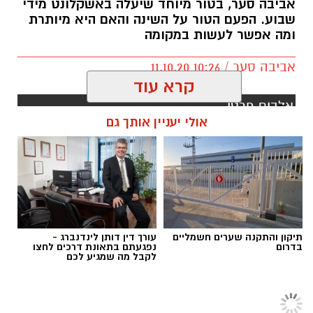
אביבה סער, בטור מיוחד שיעלה באשקלונט מידי
מקום שני היזם אלי אלעזרא עם 22.6%.
שבוע. הפעם הטור על השינה והאם היא מיותרת
ומה אפשר לעשות במקומה
מקום שלישי חברת הגבעה 21.5%.
מקום רביעי יצחק אטיאס עם 2.1%.
אביבה סער / 10:26 11.10.20
קרא עוד
מקום חמישי אפגד ומכלוף בכור עם 0.6%
אולי יעניין אותך גם
תיקון והתקנה שערים חשמליים
עורך דין דותן לינדנברג -
בדרום
נפגעתם בתאונת דרכים לחצו
לקבל מה שמגיע לכם
מקום שישי פרץ בוני הנגב ויגאל דימרי עם 0.4%