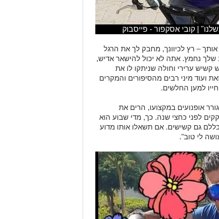
נו" | קובי אסקפור - פייסבוק
 רואה אותך – רץ לכיוונך, מחבק לך את הרגל
ב שלך נחמץ. אתה לא יכול להישאר אדיש,
 קשיש ערירי וחולה שניתקו לו את
זאת ועוד מיני רבים מהסיפורים והמקרים
יו למען החלשים.
ראשון לציון, גורר אופנועים במקצועו, הרים את
ים לפני כחצי שנה. כך, מדי שבוע הוא
ללם גם קשישים. אם תשאלו אותו מדוע
שה לי טוב".