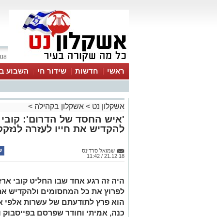
08 אוגוסט 2026 / 15:34
ראשי
חדשות
שידור חי
השבוע בע
אשקלון נט
>
אשקלון בקהילה
>
'איש החסד של הדרום': קובי
להקדיש את חייו לעזרה לנזקק
שמואל סרדינס
21.12.18 / 11:42
לפרוץ את כל המחסומים ולהקדיש את 
הוא פרץ לתודעתם של עשרות אלפי א
כנה, אמיתי וחודר שפרסם בפייסבוק ו