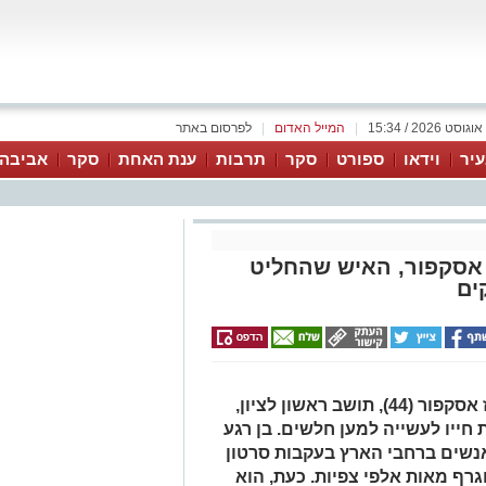
|
המייל האדום
|
לפרסום באתר
יר
וידאו
ספורט
סקר
תרבות
ענת האחת
סקר
אביבה 
 אסקפור, האיש שהחליט
ים
היה זה רגע אחד שבו החליט קובי ארז אסקפור (44), תושב ראשון לציון,
חייו לעשייה למען חלשים. בן רגע
נשים ברחבי הארץ בעקבות סרטון
גרף מאות אלפי צפיות. כעת, הוא