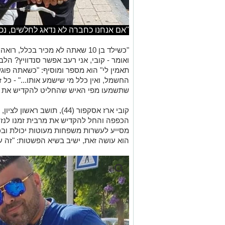
"אם אנחנו כחברה לא נדאג לחלשים, נכשל
"כשילד בן 10 שאתה לא מכיר בכלל,
ואומר - קובי, אני רעב אפשר סנדוויץ? הל
תאמין לי" הוא מספר ומוסיף: "כשאתה פוגש
החשמל, ואין כלל מי שישמע אותו..." - כל 
שתשמעו מפי האיש שהחליט להקדיש את חי
קובי ארז אסקפור (44), תושב 
הכפפה והחל להקדיש את מרבית זמנו לנזקק
מסייע לעשרות משפחות מעוטות יכולת ובכ
הוא עושה זאת, ישיב בשיא הפשטות: "זה עו