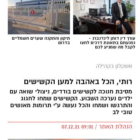
עורך דין דותן לינדנברג -
תיקון והתקנה שערים חשמליים
נפגעתם בתאונת דרכים לחצו
בדרום
לקבל מה שמגיע לכם
אשקלון בקהילה
צילום אדי ישראל
רותי, הכל באהבה למען הקשישים
הוענקו לחמישה תלמידי הקונסרבטוריון העירוני של
אשקלון תעודות הוקרה על זכייתם בתחרות
מסיבת חנוכה לקשישים בודדים, ניצולי שואה עם
ילדים נערכה השבוע. הקשישים שמחו לחגוג
'מפתחות הזהב'.
והתרגשו ושמחו והכל נעשה ע"י תרומות מאנשים
טובי לב
בהענקת התעודות נכחו ראש העיר, תומר גלאם,
ממלאת מקום ראש העיר, סופה ביילין, מנכ"לית
הנהלת האתר / 09:01 07.12.21
החברה העירונית, רונית מצליח, מנהל
הקונסרבטוריון העירוני, גיל-עד ברדו, המורה לנגינה,