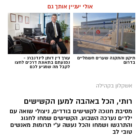
אולי יעניין אותך גם
תיקון והתקנה שערים חשמליים
עורך דין דותן לינדנברג -
בדרום
נפגעתם בתאונת דרכים לחצו
לקבל מה שמגיע לכם
אשקלון בקהילה
צילום אדי ישראל
רותי, הכל באהבה למען הקשישים
הוענקו לחמישה תלמידי הקונסרבטוריון העירוני של
אשקלון תעודות הוקרה על זכייתם בתחרות
מסיבת חנוכה לקשישים בודדים, ניצולי שואה עם
ילדים נערכה השבוע. הקשישים שמחו לחגוג
'מפתחות הזהב'.
והתרגשו ושמחו והכל נעשה ע"י תרומות מאנשים
טובי לב
בהענקת התעודות נכחו ראש העיר, תומר גלאם,