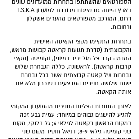
הספורטאים שהשתתפו בתחרות ממועדונים שונים
בארץ הייתה גם נציגות מכובדת למועדון I.S.K.A
דרום, המורכב מספורטאים מהערים אשקלון
ורחובות.
בתחרות התקיימו מקצי הקאטה האישית
והקבוצתית (סדרת תנועות קראטה קבועות מראש,
המדמה קרב צל מול יריב דמיוני), וקומיטה (מקצי
קרבות קראטה). לראשונה, כללה הנבחרת שלוש
נבחרות של קאטה קבוצתית אשר בכל נבחרת
ישנם שלושה חניכים המבצעים בסנכרון מלא את
אותה הקאטה.
לאורך התחרות הצליחו החניכים מהמועדון המקומי
להגיע להישגים גבוהים במיוחד: עמית גבע זכה
במקום הראשון בקאטה לגילאי 6; גל בלנקי, מקום
שני קומיטה גילאי 8-9; דניאל חוסיד מקום שני