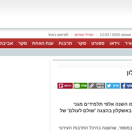
|
המייל האדום
|
לפרסום באתר
יר
וידאו
ספורט
סקר
תרבות
ענת האחת
סקר
אביבה 
ן
פו השנה אלפי תלמידים מגני
 באשקלון בהצגה 'שולם לעולם' של
מספר, שהוצגה בהיכל התרבות העירוני