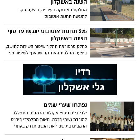
השנה באשקלון
מחלקת האחזקה בעירייה, ביצעה סקר
להנגשת תחנות אוטובוס
325 תחנות אוטובוס יונגשו עד סוף
השנה באשקלון
כחלק מרפורמת תהליך שיפור השירות לתושב,
ביצעה מחלקת האחזקה שבאגף לשיפור פני
העיר סקר להנגשת 325 תחנות האוטובוס,
שבאחריות הרשות המקומית. בסיום הסקר
התקבל דו"ח מפורט לגבי התחנות בהן נדרש
לבצע הנגשה
נפתחו שערי שמים
ילדי בי"ס ניסויי אקולוגי הרמב"ם התפללו
להורדת גשמי ברכה. מאות מתלמידי ביה"ס
הרמב"ם ביקשו: " את הגשם תן רק בעתו"
ונענו