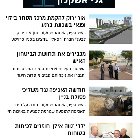
אור ירוק להקמת מרכז מסחר בילוי
ופנאי בשכונת ברנע
ראש העיר, איתמר שמעוני, נתן אור ירוק
לבעלי חברת 'רפאלי' שהציגו בפניו פרויקט
חדש לבניית קומפלקס מסחר, בילוי ופנאי
בשכונת ברנע בעיר
מגבירים את תחושת הביטחון
האיש
השיטור העירוני ויחידת הסיור המשטרתית
יתגברו את נוכחותם סביב מוסדות חינוך
ברחבי העיר ובמוקדים שיידרשו לצורך הגברת
תחושת הביטחון
חודשה האכיפה נגד משליכי
פסולת בניין
ראש העיר, איתמר שמעוני, הורה על חידוש
האכיפה לתופעה שגורמת לפגיעה באיכות חיי
התושבים בעיר. "מדובר בתופעה פסולה שיש
לגדוע מהשורש", אמר
ילדי 'נווה אילן' חוזרים לכיתות
בטוחות