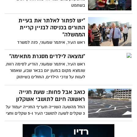
בשחמט
"יש לפתור לאלתר את בעיית
התורים בכניסה לבניין קריית
הממשלה"
ראש העיר, איתמר שמעוני, פנה למשרד
המשפטים לפתור את בעיית התורים. ממשרד
המשפטים נמסר כי הפנייה הועברה לטיפול
"נמצאה לילדים מסגרת מתאימה"
הנהלת בתי המשפט ורשות האכיפה והגבייה;
ראש העיר, איתמר שמעוני, הודיע לסימה רווח,
"אני משוכנע כי בדיקה בשטח תעלה פתרונות
שנמצא מקום במעון יום בבאר שבע, שאמור
יצירתיים שיסייעו למנוע מראות של מאות
לענות על צרכי הילדים, החולים בשיתוק
ממתינים מחוץ למבנה", אמר ראש העיר
מוחין. בנוסף הבטיח ראש העיר כי יפעל
להקמת מרכז ייעודי באשקלון
כואב אבל פחות: שעת חנייה
ראשונה חינם לתושבי אשקלון
החל מהשעה השנייה תעריף החנייה יעמוד על
3 שקלים לשעה לתושבי העיר ו-5 שקלים וחצי
לתושבי חוץ - ראש העיר: ״הפתרון ייתן מענה
אמיתי למצוקת החנייה, מבלי לפגוע בתושבי
העיר״