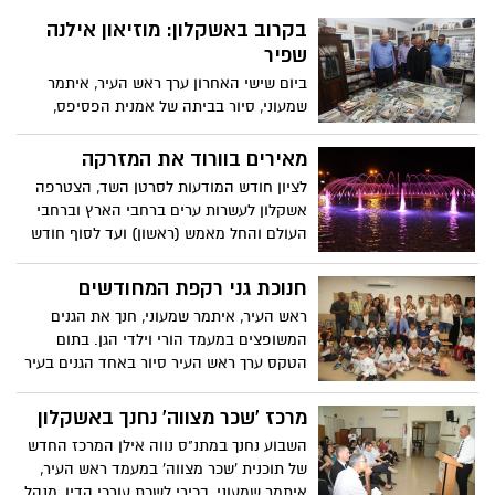
בקרוב באשקלון: מוזיאון אילנה
שפיר
ביום שישי האחרון ערך ראש העיר, איתמר
שמעוני, סיור בביתה של אמנית הפסיפס,
אילנה שפיר ז"ל. הבית, שנמצא בשכונת
אפרידר באשקלון, היווה בחייה ומהווה גם
מאירים בוורוד את המזרקה
אחרי מותה, מוקד משיכה עבור מבקרים רבים
לציון חודש המודעות לסרטן השד, הצטרפה
מחוץ לעיר שמגיעים להתרשם מעבודות
אשקלון לעשרות ערים ברחבי הארץ וברחבי
הפסיפס הייחודיות שיצרה.
העולם והחל מאמש (ראשון) ועד לסוף חודש
אוקטובר, תואר בוורוד המזרקה העירונית.
ראש העיר, איתמר שמעוני, קיבל את יוזמתה
חנוכת גני רקפת המחודשים
המבורכת של יועצת ראש העיר לקידום מעמד
ראש העיר, איתמר שמעוני, חנך את הגנים
האישה, עו"ד תמר יוספי, שנועדה להגביר את
המשופצים במעמד הורי וילדי הגן. בתום
המודעות בעיר לנושא חשוב זה. "זאת
הטקס ערך ראש העיר סיור באחד הגנים בעיר
ההזדמנות להזכיר לנשות אשקלון ובכלל, כי
ועמד מקרוב אחר טענות ההורים על ליקויים
גילוי מוקדם של המחלה יכול להציל חיים. בכל
במקום
מרכז 'שכר מצווה' נחנך באשקלון
גיל ובכל מצב, אל תחכי כדי לבדוק שאת
בסדר, וודאי שאת בסדר. במרכז הרפואי
השבוע נחנך במתנ"ס נווה אילן המרכז החדש
'ברזילי' פועלת מרפאה לבדיקות שד ושם ניתן
של תוכנית 'שכר מצווה' במעמד ראש העיר,
לבצע בדיקה שגרתית שיכולה להציל חיים.
איתמר שמעוני, בכירי לשכת עורכי הדין, מנהל