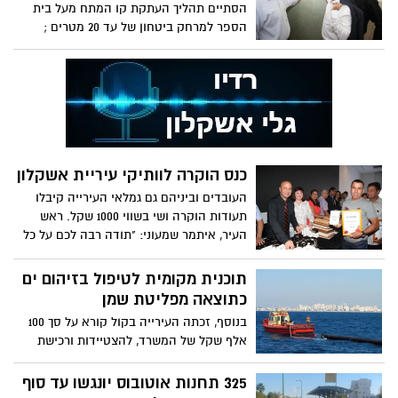
הסתיים תהליך העתקת קו המתח מעל בית
הספר למרחק ביטחון של עד 20 מטרים ;
בטקס נכחו בכירי חברת חשמל, נציגי איגוד
ערים לאיכות הסביבה, תלמידים והורים ; ראש
העיר: "הפרויקט הסתיים במהירות רק בזכות
עבודה משותפת של כל הגורמים ובגלל רצון
טוב של ההורים, הצוות החינוכי חברת חשמל
והגופים השונים"
כנס הוקרה לוותיקי עיריית אשקלון
העובדים וביניהם גם גמלאי העירייה קיבלו
תעודות הוקרה ושי בשווי 1000 שקל. ראש
העיר, איתמר שמעוני: "תודה רבה לכם על כל
העבודה הנהדרת שאתם עושים"
תוכנית מקומית לטיפול בזיהום ים
כתוצאה מפליטת שמן
בנוסף, זכתה העירייה בקול קורא על סך 100
אלף שקל של המשרד, להצטיידות ורכישת
חומרים וכלים לטיפול בזיהום
325 תחנות אוטובוס יונגשו עד סוף