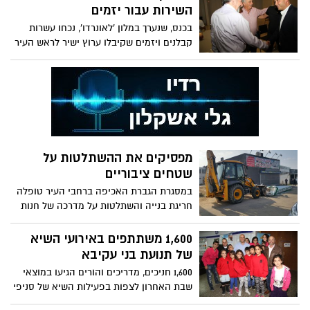
מפעמת בתושביה ביתר שאת", אמר
השירות עבור יזמים
בכנס, שנערך במלון 'לאונרדו', נכחו עשרות
קבלנים ויזמים שקיבלו ערוץ ישיר לראש העיר
ושמעו ממנו על השינויים במנהל ההנדסה ועל
היעדים שהוצבו לפיתוח העיר
מפסיקים את ההשתלטות על
שטחים ציבוריים
במסגרת הגברת האכיפה ברחבי העיר טופלה
חריגת בנייה והשתלטות על מדרכה של חנות
ירקות ברחוב הכרם
1,600 משתתפים באירועי השיא
של תנועת בני עקיבא
1,600 חניכים, מדריכים והורים הגיעו במוצאי
שבת האחרון לצפות בפעילות השיא של סניפי
'בני עקיבא' בעיר לאחר חודש 'ארגון' עמוס