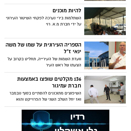
להיות מוכנים
השתלמות בירי נערכה לפקחי השיטור העירוני
על ידי חברת מ.א. רוי
הספריה העירונית על שמו של משה
ינאי ז"ל
וועדת השמות של העירייה, תחליט בקרוב על
הצעתו של ראש העיר
136 מקלטים שופצו באמצעות
חברת עמיגור
השיפוצים מתוכננים להסתיים בסוף נובמבר
ואז יחל השלב השני של הפרוייקט והוא
שיפוצם של עוד כ-40 מקלטים, בשכונות
שמשון, אפרידר וברנע