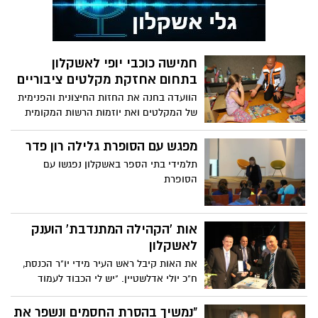
חמישה כוכבי יופי לאשקלון
בתחום אחזקת מקלטים ציבוריים
הוועדה בחנה את החזות החיצונית והפנימית
של המקלטים ואת יוזמות הרשות המקומית
יחד עם פיקוד העורף. בתוך כך, בימים אלו
מתבצע שיפוץ בעלות של שלושה מיליון ש"ח
מפגש עם הסופרת גלילה רון פדר
במקלטים בבתים המשותפים
תלמידי בתי הספר באשקלון נפגשו עם
הסופרת
אות 'הקהילה המתנדבת' הוענק
לאשקלון
את האות קיבל ראש העיר מידי יו"ר הכנסת,
ח"כ יולי אדלשטיין. "יש לי הכבוד לעמוד
בראש אחת מהערים שזכתה לכבוד הגדול
הזה, עיר שהוכיחה, כי רוח ההתנדבות
"נמשיך בהסרת החסמים ונשפר את