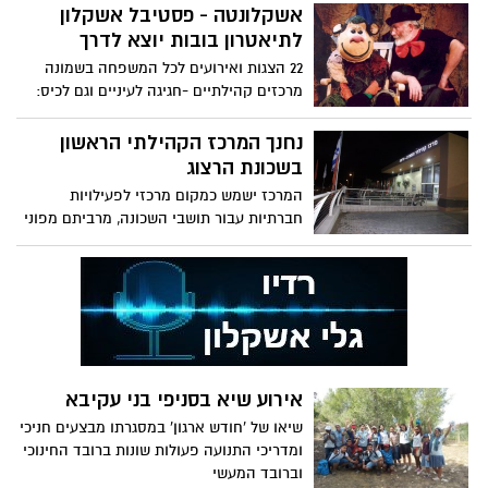
בפעילות. בכל הסניפים, שקושטו ונצבעו על
אשקלונטה - פסטיבל אשקלון
ידי החניכים והמדריכים, התקיים מופע
לתיאטרון בובות יוצא לדרך
דגלנות, שבו הוכרז השם של השבט החדש
22 הצגות ואירועים לכל המשפחה בשמונה
ומיד לאחריו תהלוכה המונית לעבר האולם
מרכזים קהילתיים -חגיגה לעיניים וגם לכיס:
שבו התקיימו ההופעות עליהם עמלו במשך
עד 20 ₪ לכרטיס והורה מלווה בחינם
חודש שלם. כמו כן התקיימו תפילות חגיגיות
נחנך המרכז הקהילתי הראשון
וכן ארוחות משותפות בכל הסניפים. לאחר
בשכונת הרצוג
ההופעות יצאו חניכי השבט החדש להשבעה
וכניסת השבט לחבריה ב'
המרכז ישמש כמקום מרכזי לפעילויות
חברתיות עבור תושבי השכונה, מרביתם מפוני
גוש קטיף, והוא כולל, בין היתר, אולם ספורט,
חדר מחשבים וספרייה
אירוע שיא בסניפי בני עקיבא
שיאו של 'חודש ארגון' במסגרתו מבצעים חניכי
ומדריכי התנועה פעולות שונות ברובד החינוכי
וברובד המעשי