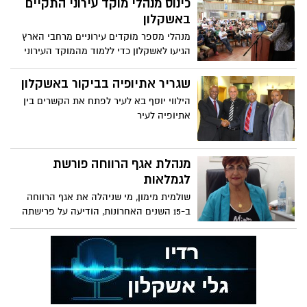
כינוס מנהלי מוקד עירוני התקיים
באשקלון
מנהלי מספר מוקדים עירוניים מרחבי הארץ
הגיעו לאשקלון כדי ללמוד מהמוקד העירוני
בעירייה על אופן הפעילות בימי מבצע 'צוק
איתן'
שגריר אתיופיה בביקור באשקלון
הילווי יוסף בא לעיר לפתח את הקשרים בין
אתיופיה לעיר
מנהלת אגף הרווחה פורשת
לגמלאות
שולמית מימון, מי שניהלה את אגף הרווחה
ב-15 השנים האחרונות, הודיעה על פרישתה
לגמלאות. ראש העיר, איתמר שמעוני:
"משוכנע ששולמית תמשיך לעשות למען
האחר, גם בגמלאות"