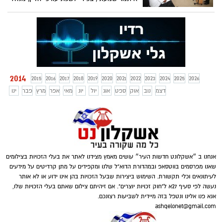
בריאות טובה ורפואה שלמה", אמרה יוספי.
המתנ"ס, גד מנור ואורחים נוספים
2014
2015
2016
2017
2018
2019
2020
2021
2022
2023
2024
2025
2026
דצמ
נוב
אוק
ספט
אוג
יול
יונ
מאי
אפר
מרץ
פבר
ינו
אנחנו ב ״אשקלונט חדשות העיר״ עושים מאמץ מצידנו לאתר את בעלי הזכויות בצילומים
שאנו מפרסמים בווטסאפ ובמהדורת הדוא"ל שלנו ומקפידים על מתן קרדיטים על מידעים
לעיתונאים וכלי תקשורת. השימוש ביצירות שבעל הזכויות בהן אינו ידוע או לא אותר
נעשה לפי סעיף 27א ל"חוק זכויות יוצרים". אם זיהיתם צילום שאתם בעלי הזכויות שלו,
אנא פנו אלינו ונטפל בזה מיידית לשביעות רצונכם.
ashqelonet@gmail.com