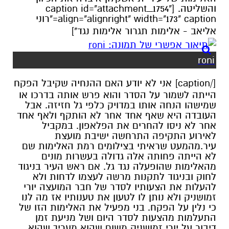
והשליטה. [caption id="attachment_1754"
align="alignright" width="173" caption="רוני
אליאב - אלימות תגרור אלימות נגד"]
roni
[/caption] אני לא יודע האם ההנחיה שקיבל הפקח
הייתה לשמור על הסדר והוא פרש אותה בדרכו או
שמישהו הנחה אותו במדויק כלפי גל חזיזה. אבל
העובדה היא שאף אחד אחר לא הותקף ולאף אחד
אחר לא ניסו להחרים את הפלאפון. במקביל
לאירוע התקיפה התרחשה ישיבת מועצת
עיר.מהמעט שראיתי בצילומים רמת האלימות שם
לא הייתה פחותה אלה גדולה בעשרות מונים
מהאלימות שהופעלה נגד גל. אם ראש העיר בניגוד
לחוק ובניגוד לתקנות מרשה לעצמו לדחות ולא
להעלות את הצעותיו לסדר של חבר המועצה יורי
זמושניק ולא נותן לו לטעון את טענותיו אז מה לנו
כי נלין על הפקח. בני מפעיל את האלימות הזו של
התעלמות מהצעות לסדר היום ושל מניעת זמן
דיבור על יורי זמושניק משום שהוא מעריך שהוא