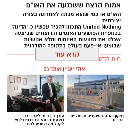
אמנת הרצח ששכנעה את האו"ם
בהמשך הראיון הוא קרא לאמנים באשר הם
האו"ם או כפי שהוא מכונה לאחרונה בצורה
להתחיל לגלות יותר מעורבות בפוליטיקה.
יצירתית
‏United Nothing מתכוון להכיר עכשיו כ "מדינה"
בכנופיית הפושעים האנסים והרוצחים שביצעה
הוא גם הוסיף שהוא מקווה שנתניהו לא ייבחר שוב
אצלנו את הזוועות האיומות והלא אנושיות
למרות שהוא יודע שיש לו רוב עצום בפרלמנט
שבוצעו אי-פעם בעולם בתקופה המודרנית
הישראלי בעיקר מהנציגים הדתיים.
רוית לנדסברג / 06:49 25.09.25
זובין מהטה המנצח הנודע גם מביע את אמונתו
קרא עוד
תגים:
אמנת הרצח ששכנעה את האו"ם
שיהודים ופלסטינאים כלשונו יכולים לנגן ביחד ללא
שום בעיות.
אולי יעניין אותך גם
תיקון והתקנה שערים חשמליים
עורך דין דותן לינדנברג -