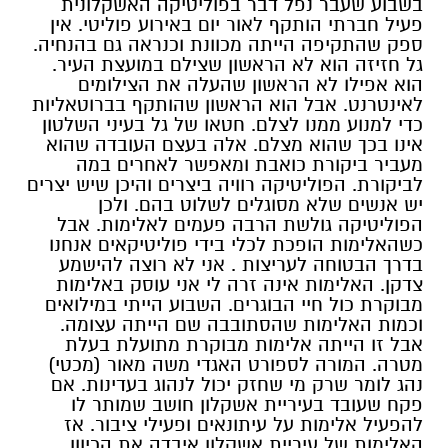
בשבוע שעבר נפל דבר בפוליטיקה האשקלונית
פעיל חברתי הותקף לאור יום באירוע פוליטי. אין
ספק שהתקיפה הייתה מכוונת וכנראה גם בהנחיה.
גל חזיזה הוא לא הראשון שצילם במועצת העיר.
הוא אפילו לא הראשון שהעלה את הצילומים
לאינטרנט. אבל הוא הראשון שהותקף בברוטאליות
כדי למנוע ממנו לצלם. חטאו של גל בעיני השלטון
אינו בכך שהוא מצלם. אלה בעצם העובדה שהוא
מעביר ביקורת כואבת ומאפשר לאחרים במה
לביקורת. הפוליטיקה רוויה ביצרים והיכן שיש יצרים
יש אנשים שלא מסוגלים לשלוט בהם. ולכן
הפוליטיקה גולשת הרבה פעמים לאלימות. אבל
כשהאלימות הופכת לכלי בידי פוליטיקאים אנחנו
בדרך הבטוחה לעריצות . אני לא רוצה להישמע
צדקן. האלימות אינה זרה לי אני עוסק באלימות
מבוקרת כול חיי הבוגרים. השבוע הייתי במילואים
וכמות האלימות שהסתובבה שם הייתה עצומה.
אבל זו הייתה אלימות מבוקרת מתועלת בעלת
מטרה. המורה לספורט האגדי משה מאור (מכטי)
נהג לומר שרק מי שחזק יכול לנהוג בעדינות. אם
פקח שעובד בעיריית אשקלון חושב שמותר לו
להפעיל אלימות על עיתונאים ופעילי ציבור. אז
האלימות של עיריית אשקלון איבדה את הכיוון