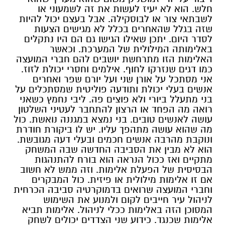
חלש. הוא לא יעיז לעשות את זה לשמעוני או
לשבתאי צור או לבוסקילה. אבל בעצם יכול להיות
שזה בגלל שהאחרים בכלל לא מגישים הצעות
לסדר היום. יתכן שאילו הגישו גם הם היו נתקלים
באלימותה המילולית של המערכת. וכאשר
האלימות הזו מתרחשת יושבים להם חברי המועצה
כמו דגים שנזרקו לחוף. אילמים וחסרי יכולת לזוז.
אני מסתכל על אורן שני ועל יורם שפר ואחרים
אנשים בעלי יכולת ותודעה פוליטית שמסתכלים על
בני מתעלל ביורי ולא פוצים פה. ליבי נחמץ כשאני
רואה מה הפחד או הרצון להתחבר לעטיני השלטון
עושה לאנשים טובים. בני נמצא במגננה נואשת. כול
מה שהוא עושה מתהפך עליו. יש לו ביקורת חודרת
ונוקבת מהרבה אנשים חכמים ובעלי דעה מגובשת.
הוא לא מבין את הסביבה החדשה שבה המשחק
מתקיים ואז ככול הנראה הוא בורח להתנהגות
הבסיסית של הפעלת אלימות. וזה ממש לא חשוב
אם זו אלימות מילולית או פיזית. כול המבקרים
וחברי המועצה שרואים בדמוקרטיה סביבה הכרחית
לניהול עיר חייבים לקום ולמנוע את השימוש
המסוכן הזה באלימות ככלי לניהול. אלימות תביא
אלימות שכנגד. כידוע שני הצדדים יכולים לשחק