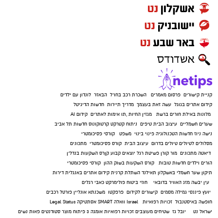
קניית קישורים
פרסום מאמרים
השכרת רכב בחו"ל
הבאזר
לונדון עם ילדים
קידום אתרים בגוגל
עשה זאת בעצמך
מדריך תיירות
חדשות הדיגיטל
מלונות באילת
חורים ברשת
מגזין החיות
,
תו אימות לאתרים
קידום AI
שערים חשמליים
עיצוב הבית
טיפים
ניתוח קטרקט
קרטוקונוס
חדשות תל אביב
נישה ניוז
חדשות הטכנולוגיה
פינוי בינוי
משפט
קורסי פסיכומטרי
מסלולים לטיולים
טיולים בדרום
עיצוב הבית
קורס פסיכומטרי
מתכונים
דיאטה
מתכונים
מור קורן
פשיטת רגל
יוצאים קבוע
קןרס השקעות בנדל"ן
הורים וילדים
חדשות טובות
קורס השקעות בשוק ההון
קורסי פסיכומטרי
תיקון שער חשמלי באשקלון
תאילנד
השתלת קרנית
קידום אתרים באנגלית
דירות
עין יבשה
מזג האוויר בדובאי
חוזי ביטוח
פולימרקט
כאבי רגלים
יועץ פיננסי
גמילה מסמים
קישורים לקידום
פרפקטו
משכנתא אונליין
פורטל רכבים
חופשה באיסטנבול
זכויות רפואיות
Israel
וואלה SMART
אסתטיקה
Legal Status
ישראל נט
יובל גז
שטיחים מעוצבים
זכויות רפואיות
אומגה 3
פיתוח מוצר
סטודנטים
פאות נשים