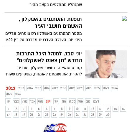
שמנהליו מתחלפים בקצב מהיר
תופעת המסתננים באשקלון ,
האשמים תושבי העיר
מספר המסתננים באשקלון רק צומחים וגדלים
מידי יום, הערכה העדכנית מדברת על בין 1400
- 2000 מסתננים לא
יוני סבג, למנהל היכל התרבות
החדש "תן צאנס לאשקלונים"
קחו סיטואציה- תושבי אשקלון, מוכנים
להקריב את נשמתם לאומנות, משקיעים שעות
של כתיבה וחזרות שנמשכות אל
2012
2013
2014
2015
2016
2017
2018
2019
2020
2021
2022
2023
2024
2025
2026
יונ
דצמ
נוב
אוק
ספט
אוג
יול
מאי
אפר
מרץ
פבר
ינו
1
2
3
4
5
6
7
8
9
10
11
12
13
14
15
16
17
18
19
20
21
22
23
24
25
26
27
28
29
30