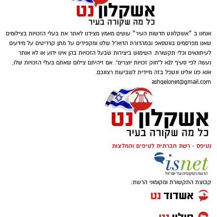
אנחנו ב ״אשקלונט חדשות העיר״ עושים מאמץ מצידנו לאתר את בעלי הזכויות בצילומים
שאנו מפרסמים בווטסאפ ובמהדורת הדוא"ל שלנו ומקפידים על מתן קרדיטים על מידעים
לעיתונאים וכלי תקשורת. השימוש ביצירות שבעל הזכויות בהן אינו ידוע או לא אותר
נעשה לפי סעיף 27א ל"חוק זכויות יוצרים". אם זיהיתם צילום שאתם בעלי הזכויות שלו,
אנא פנו אלינו ונטפל בזה מיידית לשביעות רצונכם.
ashqelonet@gmail.com
נטיפס - רשת חברתית לטיפים והמלצות
קבוצת התקשורת ומקומוני הרשת: