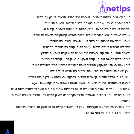
קניית קישורים
פרסום מאמרים
השכרת רכב בחו"ל
הבאזר
לונדון עם ילדים
קידום אתרים בגוגל
עשה זאת בעצמך
מדריך תיירות
חדשות הדיגיטל
מלונות באילת
חורים ברשת
מגזין החיות
,
תו אימות לאתרים
קידום AI
שערים חשמליים
עיצוב הבית
טיפים
ניתוח קטרקט
קרטוקונוס
חדשות תל אביב
נישה ניוז
חדשות הטכנולוגיה
פינוי בינוי
משפט
קורסי פסיכומטרי
מסלולים לטיולים
טיולים בדרום
עיצוב הבית
קורס פסיכומטרי
מתכונים
דיאטה
מתכונים
מור קורן
פשיטת רגל
יוצאים קבוע
קןרס השקעות בנדל"ן
הורים וילדים
חדשות טובות
קורס השקעות בשוק ההון
קורסי פסיכומטרי
תיקון שער חשמלי באשקלון
תאילנד
השתלת קרנית
קידום אתרים באנגלית
דירות
עין יבשה
מזג האוויר בדובאי
חוזי ביטוח
פולימרקט
כאבי רגלים
יועץ פיננסי
גמילה מסמים
קישורים לקידום
פרפקטו
משכנתא אונליין
פורטל רכבים
חופשה באיסטנבול
זכויות רפואיות
Israel
וואלה SMART
אסתטיקה
Legal Status
ישראל נט
יובל גז
שטיחים מעוצבים
זכויות רפואיות
אומגה 3
פיתוח מוצר
סטודנטים
פאות נשים
מוניות בת ים
ניקוי ריפודים
משתלה
הזירה חוף
הזירה ראשון
הזירה צפון
הזירה ירושלים
מערכות
אבטחה
תיקן שער חשמלי
קרקעות חקלאיות
עורך דין באשדוד
קריית גת נט
חולון נט
פרסום
פרגולות
גלובוס סנטר חוף אשקלון
אלומיניום