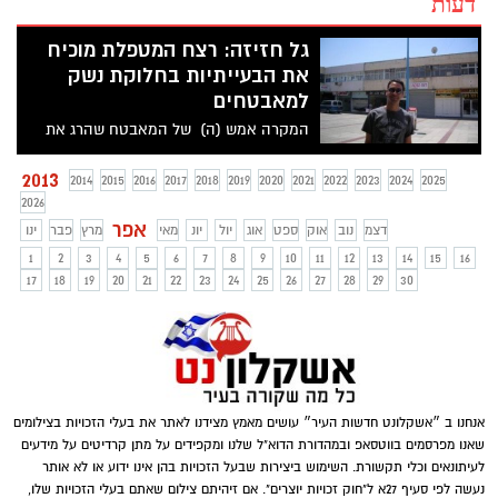
דעות
גל חזיזה: רצח המטפלת מוכיח
את הבעייתיות בחלוקת נשק
למאבטחים
המקרה אמש (ה) של המאבטח שהרג את
המטפלת של אמו ממחישה את החוסר הגיון
בחלוקת הנשק החופשית בחסות
2013
2014
2015
2016
2017
2018
2019
2020
2021
2022
2023
2024
2025
2026
אפר
דצמ
נוב
אוק
ספט
אוג
יול
יונ
מאי
מרץ
פבר
ינו
1
2
3
4
5
6
7
8
9
10
11
12
13
14
15
16
17
18
19
20
21
22
23
24
25
26
27
28
29
30
אנחנו ב ״אשקלונט חדשות העיר״ עושים מאמץ מצידנו לאתר את בעלי הזכויות בצילומים
שאנו מפרסמים בווטסאפ ובמהדורת הדוא"ל שלנו ומקפידים על מתן קרדיטים על מידעים
לעיתונאים וכלי תקשורת. השימוש ביצירות שבעל הזכויות בהן אינו ידוע או לא אותר
נעשה לפי סעיף 27א ל"חוק זכויות יוצרים". אם זיהיתם צילום שאתם בעלי הזכויות שלו,