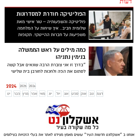
דעות
הפוליטיקה חודרת למסדרונות
פוליטיקה והשפעותיה – טור אישי מאת
שלומית חביב.. איך שיחות על המלחמה
משפיעות על חברות ההייטק?. תקופות
בחירות או אירועים פוליטיים חשובים מגבירים
את כמות ואינטנסיביות השיחות
כמה מילים על ראש הממשלה
בנימין נתניהו
״בדרך זו אני צוברת הרבה שונאים אבל קשה
לסתום את הפה ולחכות לחורבן בית שלישי
בגלל אותם קיצוניים שמעדיפים לרוץ עם
סיסמאות ריקות כי זה יותר ״קול״ לצערי
2024
2025
2026
בחברה הישראלית כיום״ טור דעה אישי של
דצמ
נוב
אוק
ספט
אוג
יול
יונ
מאי
אפר
מרץ
פבר
ינו
רוית דניס לנדסברג ניו ג׳רזי
אנחנו ב ״אשקלונט חדשות העיר״ עושים מאמץ מצידנו לאתר את בעלי הזכויות בצילומים