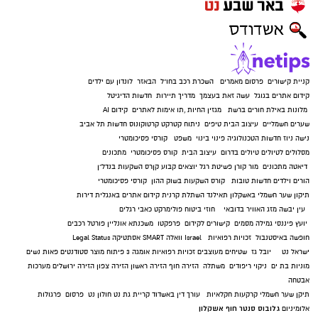
קניית קישורים
פרסום מאמרים
השכרת רכב בחו"ל
הבאזר
לונדון עם ילדים
קידום אתרים בגוגל
עשה זאת בעצמך
מדריך תיירות
חדשות הדיגיטל
מלונות באילת
חורים ברשת
מגזין החיות
,
תו אימות לאתרים
קידום AI
שערים חשמליים
עיצוב הבית
טיפים
ניתוח קטרקט
קרטוקונוס
חדשות תל אביב
נישה ניוז
חדשות הטכנולוגיה
פינוי בינוי
משפט
קורסי פסיכומטרי
מסלולים לטיולים
טיולים בדרום
עיצוב הבית
קורס פסיכומטרי
מתכונים
דיאטה
מתכונים
מור קורן
פשיטת רגל
יוצאים קבוע
קןרס השקעות בנדל"ן
הורים וילדים
חדשות טובות
קורס השקעות בשוק ההון
קורסי פסיכומטרי
תיקון שער חשמלי באשקלון
תאילנד
השתלת קרנית
קידום אתרים באנגלית
דירות
עין יבשה
מזג האוויר בדובאי
חוזי ביטוח
פולימרקט
כאבי רגלים
יועץ פיננסי
גמילה מסמים
קישורים לקידום
פרפקטו
משכנתא אונליין
פורטל רכבים
חופשה באיסטנבול
זכויות רפואיות
Israel
וואלה SMART
אסתטיקה
Legal Status
ישראל נט
יובל גז
שטיחים מעוצבים
זכויות רפואיות
אומגה 3
פיתוח מוצר
סטודנטים
פאות נשים
מוניות בת ים
ניקוי ריפודים
משתלה
הזירה חוף
הזירה ראשון
הזירה צפון
הזירה ירושלים
מערכות
אבטחה
תיקן שער חשמלי
קרקעות חקלאיות
עורך דין באשדוד
קריית גת נט
חולון נט
פרסום
פרגולות
גלובוס סנטר חוף אשקלון
אלומיניום