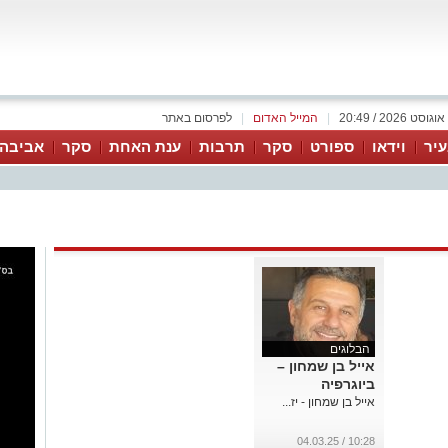
|
המייל האדום
|
לפרסום באתר
יר
וידאו
ספורט
סקר
תרבות
ענת האחת
סקר
אביבה 
הבלוגים
אייל בן שמחון –
ביוגרפיה
אייל בן שמחון - יז...
10:28 / 04.03.25