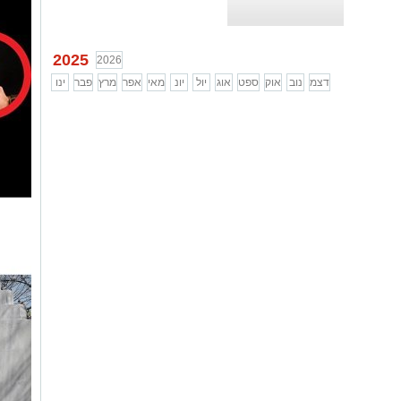
2025
2026
דצמ
נוב
אוק
ספט
אוג
יול
יונ
מאי
אפר
מרץ
פבר
ינו