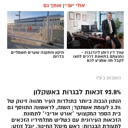
אולי יעניין אותך גם
עורך דין דותן לינדנברג -
תיקון והתקנה שערים חשמליים
נפגעתם בתאונת דרכים לחצו
בדרום
לקבל מה שמגיע לכם
השבוע בעיר
93.8% זכאות לבגרות באשקלון
הנתון הגבוה ביותר בתולדות העיר מהווה זינוק של
2.3% לעומת אשתקד; השנה, לראשונה התווסף גם
בית הספר המקצועי ׳אורט אדיבי׳ לתמונת
הזכאות העירונית עם כשליש מתלמידיו הזכאים
לתעודת הבגרות; ראש מינהל החינוך, יובל זוזט: