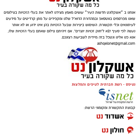
אנחנו ב ״אשקלונט חדשות העיר״ עושים מאמץ מצידנו לאתר את בעלי הזכויות בצילומים
שאנו מפרסמים בווטסאפ ובמהדורת הדוא"ל שלנו ומקפידים על מתן קרדיטים על מידעים
לעיתונאים וכלי תקשורת. השימוש ביצירות שבעל הזכויות בהן אינו ידוע או לא אותר
נעשה לפי סעיף 27א ל"חוק זכויות יוצרים". אם זיהיתם צילום שאתם בעלי הזכויות שלו,
אנא פנו אלינו ונטפל בזה מיידית לשביעות רצונכם.
ashqelonet@gmail.com
דוברות עירייה
כמידי שנה בחודש ספטמבר, פרסם משרד החינוך
את התמונה החינוכית באשקלון, ממנה עולה כי
אחוז התלמידים הזכאים לתעודת בגרות באשקלון
נטיפס - רשת חברתית לטיפים והמלצות
בשנת התשפ״ב עלה ב-2.3% *לנתון מדהים של
93.8%* לעומת שנת התשפ״א, אז עמד אחוז
הזכאים על 91.5%.
קבוצת התקשורת ומקומוני הרשת:
החינוך באשקלון מוביל את סדר היום הציבורי בעיר
אשקלון ומשאבים רבים מושקעים בתוכניות
פדגוגיות חדשניות, בשעות לימוד, בהקמת מעבדות