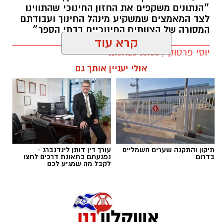
״הנתונים משקפים את החזון החינוכי שהתווינו
לצד המאמצים שמשקיע מינהל החינוך ועבודתם
המסורה של הצוותים החינוכיים בבתי הספר״
קרא עוד
יוסי פרטוק / 13:35 11.09.23
אולי יעניין אותך גם
תגים:
עלו בבגרויות
תיקון והתקנה שערים חשמליים
עורך דין דותן לינדנברג -
בדרום
נפגעתם בתאונת דרכים לחצו
לקבל מה שמגיע לכם