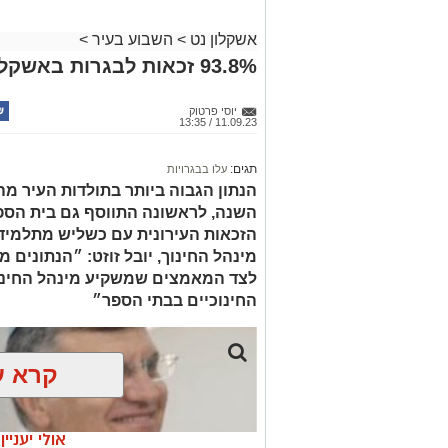
אשקלון נט
>
השבוע בעיר
>
93.8% זכאות לבגרות באשקלון
יוסי פרטוק
11.09.23 / 13:35
תגים:
עלו בבגרויות
השנה, לראשונה התווסף גם בית הספר
הזכאות העירונית עם כשליש מתלמידי
מינהל החינוך, יובל זוזט: ״הנתונים 
לצד המאמצים שמשקיע מינהל החינו
החינוכיים בבתי הספר״
קרא ע
אולי יעניי