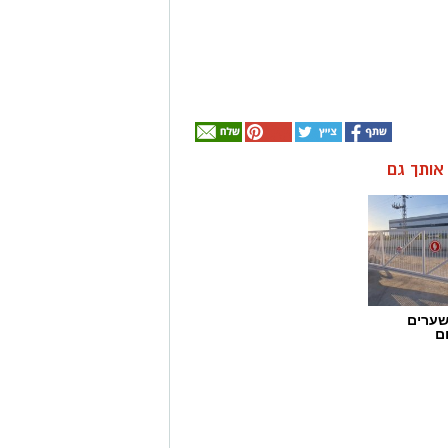
ן אותך גם
שערים
ם