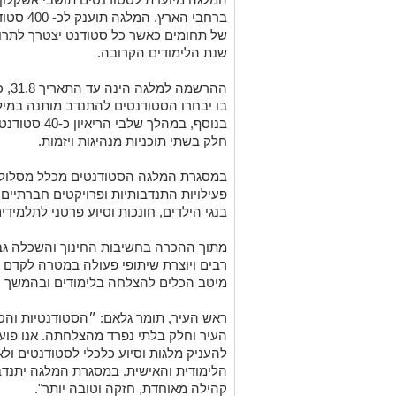
ברחבי הא
שנת הלימודים הקרובה.
ההרש
בו יבחרו הסטודנטים להתנדב מותנה במילוי
חלק בשתי תוכניות מנהיגות ויזמות.
במסגרת המלגה הסטודנטים מכלל מסלולי 
פעילויות התנדבותיות ופרויקטים חברתיים 
בנגי הילדים, חונכות וסיוע פרטני לתלמידים
מתוך ההכרה בחשיבות החינוך והשכלה גב
רבים ויוצרת שיתופי פעולה במטרה לקדם 
מיטב הכלים להצלחה ב
ל
ימודים ובהמשך 
ראש העיר, תומר גלאם: ״הסטודנטיות והס
העיר וחלק בלתי נפרד מהצלחתה. אנו פוע
להעניק מלגות וסיוע כלכלי לסטודנטים 
הלימודית והאישית. במסגרת המלגה יתנדבו
קהילה מאוחדת, חזקה וטובה יות
ר".