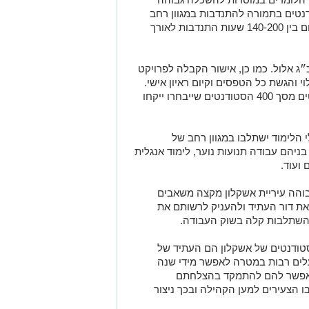
רץ. המלגה תוענק לכ- 400 סטודנטים בתמורה להתנדבות במגוון רחב
של תחומים כאשר כל סטודנט יצטרך לתרום בין 140-200 שעות התנדבות לאורך
מה למלגה הינה עד התאריך 31.8, כ״ג אלול. כמו כן, אישור הקבלה לפרויקט
 והגשת כל הטפסים וקיום ראיון אישי.
בנוסף, במהלך שלבי הריאיון כ-40 סטודנטים מסך 400 הסטודנטים שייבחרו ייקחו
הלימוד ישתלבו במגוון רחב של
בניהם עבודה תנועות נוער, לימוד אנגלית
 ועוד.
והה עיריית אשקלון מקצה משאבים
את דור העתיד ולהעניק לרשותם את
השתלבות קלה בשוק העבודה.
טודנטים של אשקלון הם העתיד של
לים רבות במטרה לאפשר מידי שנה
ולאפשר להם להתמקד בהצלחתם
 הצעירים למען הקהילה ובכך ניצור