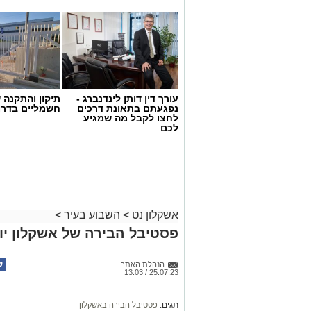
עורך דין דותן לינדנברג -
תיקון והתקנה 
נפגעתם בתאונת דרכים
חשמליים בדרו
לחצו לקבל מה שמגיע
לכם
דוברות עירייה
כמידי שנה בחודש ספטמבר, פרסם משרד ה
אשקלון נט
>
השבוע בעיר
>
ממנה עולה כי אחוז התלמידים הזכאים ל
פסטיבל הבירה של אשקלון יו
עלה ב-%
הזכאים על 91.5%.
הנהלת האתר
25.07.23 / 13:03
החינוך באשקלון מוביל את סדר היום הציב
מושקעים בתוכניות פדגוגיות חדשניות, בש
תגים:
פסטיבל הבירה באשקלון
בבתי הספר, בשיפוץ והקמת מבנים ובמתן 