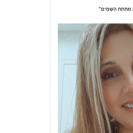
תַּחַת הַשָּׁמָיִם"