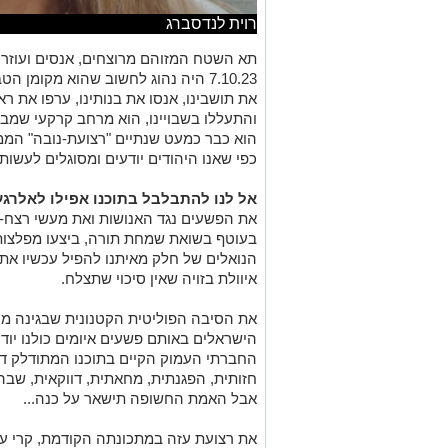
רוית לנדסברג
תא השטח המזוהם מרוצחים, אנסים ועוזרי
7.10.23 היה נהוג לחשוב שהוא מקומ
את תושבינו, אנסו את בנותינו, ערפו את ראש
והתעללו בשבויינו, הוא מרחב קרקעי שמבח
הוא כבר כמעט שנתיים "רצועת-נובה" הממת
כפי שאנו היהודים יודעים ומסוגלים לעשות..
אל לנו להתבלבל בתוכנו אפילו לאלרגע
את הפשעים נגד האנושות ואת מעשי רצח-ה
בעוטף בשואת שמחת תורה, ביצעו מפלצות ע
הנואלים של חלק מאיתנו להפיל עכשיו את
איוולת בזויה שאין סיכוי שתצלח.
את הסיבה הפוליטית הקטנונית שבגינה מנ
הישראלים באותם פשעים איומים כולנו יוד
החברתי העמוק הקיים בתוכנו המתודלק דרך
חזותית, הפגנתית, מחאתית, דווקאית, שב
אבל האמת החשופה תישאר על כנה...
את רצועת עזה במתכונתה הקודמת, קרי עדר