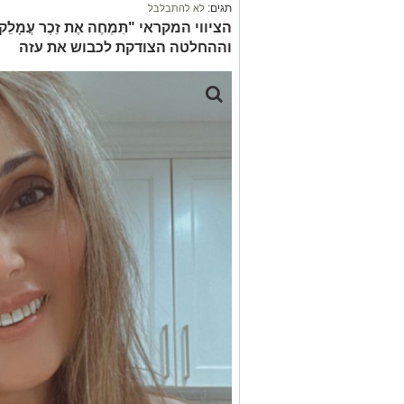
תגים:
לא להתבלבל
הציווי המקראי "תִּמְחֶה אֶת זֵכֶר עֲמָלֵק מִ
וההחלטה הצודקת לכבוש את עזה