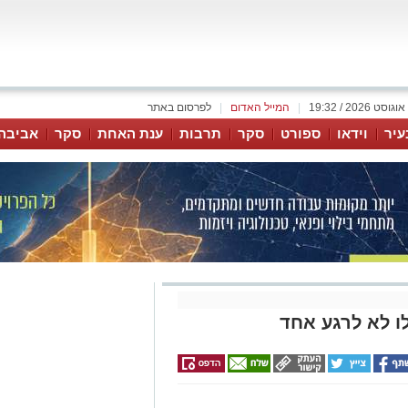
|
המייל האדום
|
לפרסום באתר
עיר
וידאו
ספורט
סקר
תרבות
ענת האחת
סקר
אביבה
ו לא לרגע אחד