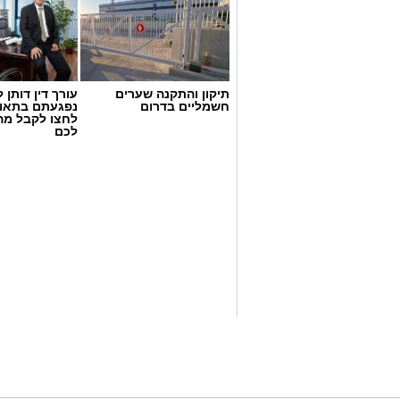
תיקון והתקנה שערים
עורך דין דותן ל
חשמליים בדרום
נפגעתם בתאונ
לחצו לקבל מה
דוברות המשטרה
לכם
במהלך פעילות יזומה של בלשי תחנת אשקלו
חיפוש במבנה בעיר אשקלון בעקבות חשד ל
במהלך הפעילות נכנסו הכוחות למקום, שב
החשד השתתפו במשחקי הימורים. בחיפוש 
על פי החשד, לניהול ולהפעלת הימורים ב
להפעלת משחקי בינגו, כרטיסי בינגו וכספ
בנוסף, נתפסו סכומי כסף במזומן, המחאות 
להפעלת המקום.
במסגרת הפעילות עוכבו לחקירה מפעילת 
נוספים שנכחו במקום. כלל המעורבים הוע
המשטרה.