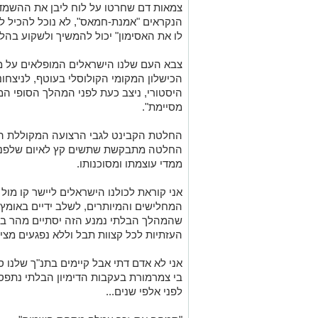
לו את האסימון" יכול להמשיך ולשקוע בהל
צבא העם שלנו הישראלים המופלאים על מיג
הכישלון המקומי הקולוסלי בעוטף, לניצחונ
היסטורי, ניצב כעת לפני המהלך הסופי המנ
מסיימת".
החלטת הקבינט לגבי הרצועה המקוללת הי
החלטה מתבקשת שתשים קץ לאיום שלפני שנ
ממדי עוצמתו ומסוכנותו.
אני קוראת לכולנו הישראלים ליישר קו מול
המחלישים והמיותרים, לשלב ידיים באומץ,
שהמהלך הבלתי נמנע הזה יסתיים מהר בחי
העזתיות לכל קצוות תבל וללא נפגעים מציד
אני לא אדם דתי אבל קיימים בתנ"ך שלנו 
בי צמרמורת בעקבות הדימיון הבלתי נתפס 
לפני אלפי שנים...