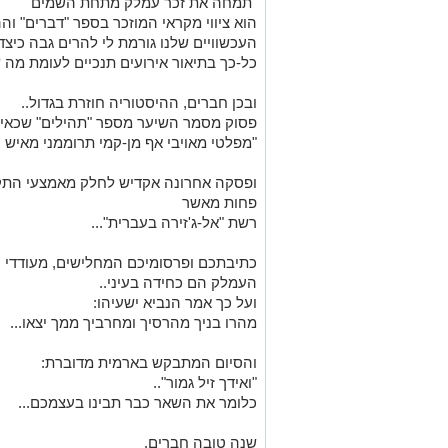
"תמחה את זכר עמלק מתחת השמים"
הוא ציווי מקראי המוזכר בספר "דברים" 
העכשוויים שלנו גורמת לי להרים גבה כיצד
כל-כך בתיאור אירועים תנכיים לעומת מה שק
ובכן חברים, ההיסטוריה חוזרת בגדול..
פסוק מסמר השיער מספר "תהילים" שכאילו
"מפלטי מאויבי אף מן-קמי תרוממני מאיש ח
ופסקה אחרונה אקדיש לחלק מאמצעי התק
פחות מאשר
רשת "אל-ג'זירה בעברית"...
כתיבתכם ופרסומיכם המחלישים, מעודדי 
העמלק הם כחידה בעיני..
ועל כך אמר הנביא ישעיהו:
מהרו בניך מהרסיך ומחרביך ממך יצאו...
והסיום המתבקש בארמית מדוברת:
"ואידך זיל גמור"..
כלומר את השאר כבר תבינו בעצמכם...
שנה טובה חברים.