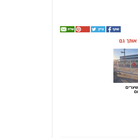
ן אותך גם
שערים
ם