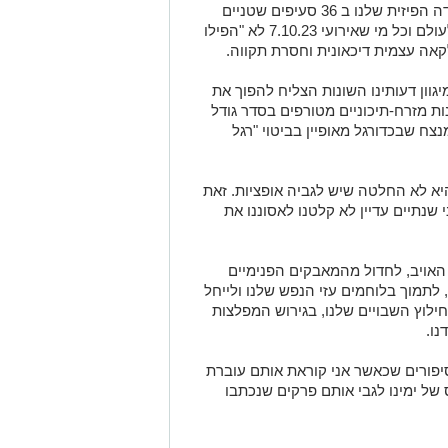
צמאות דם שחרטו על לוח ליבן את ההשמדה הפיזית שלנו ב 36 סעיפים שטניים
הנקראים "אמנת-חמאס", לא נוכל להכיל לעולם וכל מי שאירועי 7.10.23 לא "הפילו
קאה עצמית דיכאונית וחסרת תקווה.
וון דעותינו השונות הצליח להפוך את
ות מזרח-תיכוניים מטורפים בסדר גודל
צח שבכדורגל מאופיין בביטוי "רגל
א לא החלטה שיש לגביה אופציות. זאת
תיים עדיין לא קלטנו לאסוננו את
 האויב, לחדול מהמאבקים הפנימיים
 לתמוך בלוחמים עזי הנפש שלנו ולייחל
לוץ השבויים שלנו, בגירוש המפלצות
נו.
סיפורים שכאשר אני קוראת אותם עוברת
של ימינו לגבי אותם פרקים שנכתבו