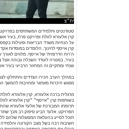
יח״צ
סטודנטים ותלמידים המשתתפים ב
פרויקט
קרן
אלעזרא
לזולת ופרויקט פרח,
בעיר
אשק
על הנחיות משרד הבריאות
ופעילות בקפסו
קרן אייסף לחינוך, הלומדים במוסדות אקדמ
ה'רוח הדרומית' של אייסף
,
מלווים לאורך 
בעיר
, במטרה לעודד
השכלה גבוהה אצל צעי
שנתי ומתקיים זה המחזור הרביעי בעיר אשק
במהלך הערב הכירו הצדדים והתחלקו לצמ
מפגש היכרות מאתגר ומחויבות להמשך הת
מרגלית
ברכה
אלעזרא
,
קרן
אלעזרא
לזולת
:
בשותפות קרן ״אייסף״ ״קרן
אלעזרא
לזולת
תרומתו המבורכת של אלעד
אלעזרא
הפרויקט
.
א
לעד הביע סיפוק רב מכך שתרו
תוכל לסייע בהעלאת המסוגלות שלהם לל
חשיבות רבה בשל מצב הקורונה והלמידה ב
קיבלו את התרומה בשמחה ובהתרגשות ר