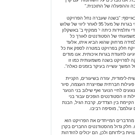
כה וההפעלה של התוכנית."
אייסף
:
"
בשנה שעברה נחל הפרויקט
בגרות של מעל 95
לאחר ליווי של שלוש
י ותלמידות כיתה י' ממקיף ב' באשקלון
י משמעותי של הסטודנטים
לאורך כל
למידה מרחוק שהוא הביא
איתו
,
אלעד
יק
ח
חלק בפרויקט במטרה לספק את כל
עו לתעודת בגרות איכותית.
אנו מודים
ה לפרויקט בשנה משמעותית כמו זו
ל המשך עשייה בעיקר בזמנים כאלה
"
.
שית-לימודית
,
עזרה בשיעורים, הקניית
 פעילות חברתית שמייצרת העצמה, סיור
געים לחיי הנוער ואף שילוב בני הנוער
ות זו
הסטודנטים
הופכים עבור בני
קיימת בין הצדדים, קרבת הגיל, הבנת
ם עולמם
", מוסיפה
רביבו.
מהדברים המייחדים את הפרויקט הוא
.
חלק גדול מהסטודנטים החברים בקרן
יות בילדותם ולכן, הם יכולים להזדהות