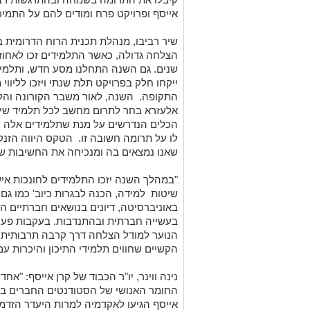
אייסף ופרויקט פרח ומודים להם על התמי
שיר רביבו
,
מנהלת תכנית הרוח הדרומית
ב
הצלחה גדולה, כאשר התלמידים זכו לאחוזי 
שנים
.
גם השנה התחלנו מסע חדש,
ו
תלמיד
י
יקחו חלק בפרויקט תלת שנתי ויזכו לליוו
התקופה.
השנה,
לאור משבר הקורונה וה
אלעזרא
בחר לתרום מחשב לכל תלמיד
שי
הכלים הנדרשים על מנת שתלמידים אלה יגי
לו על תרומה חשובה זו.
הטקס היווה הזנק
שאנו נמצאים בה ומנכיחה את החשיבות ש
"
במהלך השנה
יזכו התלמידים ל
חונכות אי
שיטות למידה, הכנה לבגרות
כיוב
' כמו גם
באוניברסיטה, דיונים בנושאים חברתיים הנו
בעשייה חברתית ובהתנדבות.
בעקבות פעיל
הנוער למודל
הצלחה דרך קרבה תרבותית ה
הקשיים שחווים
תלמידי התיכון והיכרות ע
נינה ווינר, יו"ר הכבוד של קרן אייסף
:
"אחד 
החומר האנושי של
הסטודנטים החברים בו
אייסף
הגיעו לאקדמיה למרות היעדר הזדמנו