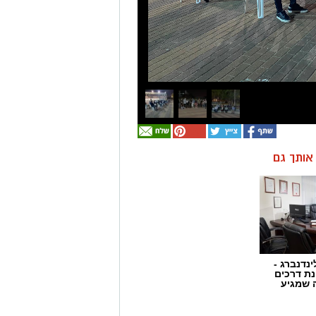
ן אותך גם
ינדנברג -
ת דרכים
 שמגיע