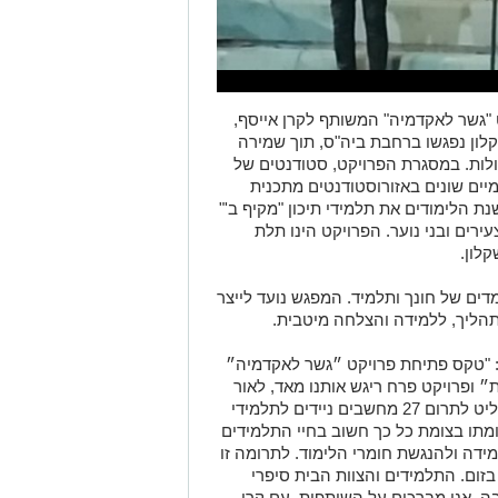
"
גשר לאקדמיה
"
המשותף
ל
קרן אייסף
,
לון
נפגשו
ברחבת ביה"ס,
תוך שמירה
לות
. במסגרת הפרויקט,
סטודנטים של
יים שונים באזור
וסטודנטי
ם
מתכנית
שנת הלימודים את
תלמידי תיכון
"
מקיף ב'"
רים ובני נוער.
הפרויקט הינו תלת
לון.
דים של חונך ותלמיד.
המפגש נועד
לייצר
הליך, ללמידה והצלחה מיטבית.
"טקס פתיחת פרויקט ״גשר לאקדמיה״
״ ופרויקט פרח
ריגש אותנו מאד, לאור
שהחליט לתרום 27 מחשבים ניידים לתלמידי
מתו בצומת כל כך חשוב בחיי התלמידים
מידה
ולהנגשת
חומרי הלימוד
.
לתרומה זו
זום. התלמידים והצוות הבית
סיפרי
בה
.
אנו מברכים על השותפות עם קרן