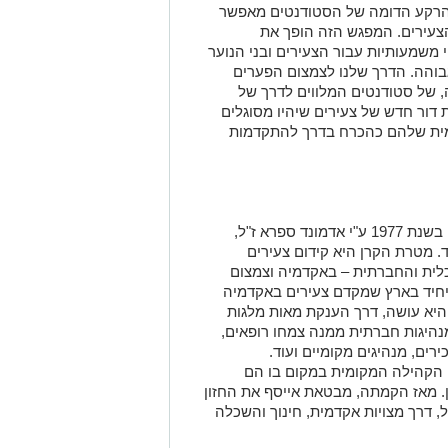
 הרקע הדומה של הסטודנטים מאפשר
הצעירים. המפגש הזה הופך את
 משמעותיות עבור הצעירים ובני הנוער
בוהה
.
הדרך שלנו לצמצום הפערים
 של סטודנטים המלווים לדרך של
 דור חדש של צעירים שיהיו מסוגלים
ית שלהם כהכרח בדרך להתקדמות
אייסף היא קרן בינלאומית לחינוך שהוקמה בשנת 1977 ע"י אדמונד ספרא ז"ל,
ד
. מטרת הקרן היא קידום צעירים
לית והחברתית – באקדמיה וצמצום
היחיד בארץ שמקדם צעירים באקדמיה
היא עושה, דרך הענקת מאות מלגות
נהיגות חברתית
ממנה צמחו
רופאים,
רים, מנהיגים מקומיים ועוד.
 הקהילה המקומית במקום בו הם
רן. מאז הקמתה, מבטאת אייסף את החזון
, דרך מצויות אקדמית, חינוך והשכלה