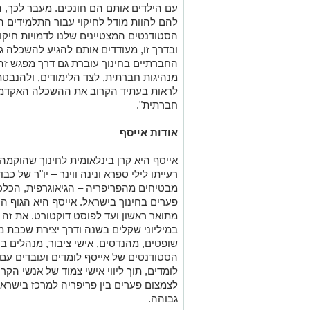
עם הילדים אותם הם חונכים. מעבר לכך,
להם להוות מודל לחיקוי עבור התלמידים 
הסטודנטים המצטיינים שלנו לדמויות חיקוי
ובדרך זו, מ
עודדים אותם להגיע להשכלה ג
החברתיים בחינוך עוברת גם דרך
מפגש זה,
מנהיגות חברתית, לצד הלימודים, ולהנבטת
לראות בעתיד הקרוב את ההשכלה האקדמ
חברתית".
אודות אייסף
רעייתו לילי ספרא ונינה ווינר –
יו"ר של כבו
מבטיחים מהפריפריה – הגיאוגרפית, הכלכ
פערים בחינוך בישראל. אייסף היא הגוף 
מתואר ראשון ועד לפוסט דוקטורט. את זה 
במיליוני שקלים בשנה ודרך יצירת שכבת מ
שופטים, מהנדסים, אישי ציבור, מנהלים בכי
הסטודנטים של אייסף לומדים ועובדים עם
לומדים, תוך ליווי אישי צמוד של אנשי הק
לצמצום פערים בין פריפריה למרכז בישראל
גבוהה.