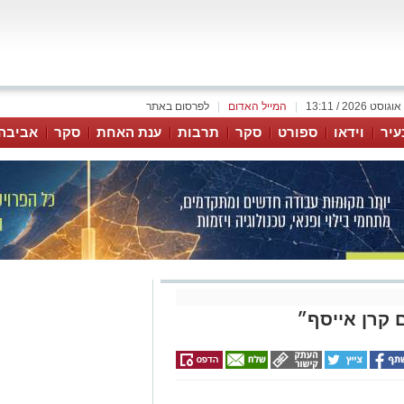
|
המייל האדום
|
לפרסום באתר
עיר
וידאו
ספורט
סקר
תרבות
ענת האחת
סקר
אביבה
 קרן אייסף״