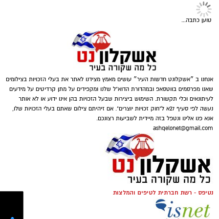
נוסף הקשור, על פי החשד, להפעלת המקום.
טוען כתבה...
אנחנו ב ״אשקלונט חדשות העיר״ עושים מאמץ מצידנו לאתר את בעלי הזכויות בצילומים
דוברות המשטרה
שאנו מפרסמים בווטסאפ ובמהדורת הדוא"ל שלנו ומקפידים על מתן קרדיטים על מידעים
לעיתונאים וכלי תקשורת. השימוש ביצירות שבעל הזכויות בהן אינו ידוע או לא אותר
במסגרת פעילות יזומה של בלשי יחידת יל"פ
נעשה לפי סעיף 27א ל"חוק זכויות יוצרים". אם זיהיתם צילום שאתם בעלי הזכויות שלו,
אנא פנו אלינו ונטפל בזה מיידית לשביעות רצונכם.
אשקלון נגד מחוללי פשיעה בעיר, זוהה רכב ובו
ashqelonet@gmail.com
מספר חשודים. הבלשים ביצעו מעקב אחר הרכב,
ולאחר זמן קצר עצרו אותו לבדיקת יושביו.
במסגרת הפעילות עוכבו לחקירה מפעילת המקום,
במהלך החיפוש נתפס בתיק שנשא אחד החשודים
מחזיק המקום ושני משתתפים נוספים שנכחו
אקדח איירסופט, תחמושת תואמת, כיסוי פנים
במקום. כלל המעורבים הועברו להמשך טיפול
נטיפס - רשת חברתית לטיפים והמלצות
וכפפות. בנוסף, בחיפוש שנערך ברכב אותרו
וחקירה בתחנת המשטרה.
ונתפסו מצ'טה, סכין קומנדו, פטיש, אקדח טייזר