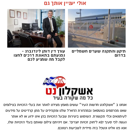
מספר חשודים אשר על פי החשד השתתפו
אולי יעניין אותך גם
תגים:
נגד מחוללי פשיעה
במשחקי הימורים. בחיפוש שבוצע נתפסו מוצגים
שונים ששימשו, על פי החשד, לניהול ולהפעלת
הימורים בלתי חוקיים, ובהם מחשב ששימש
להפעלת משחקי בינגו, כרטיסי בינגו וכספים
במטבעות שונים.
תיקון והתקנה שערים חשמליים
עורך דין דותן לינדנברג -
בנוסף, נתפסו סכומי כסף במזומן, המחאות וציוד
בדרום
נפגעתם בתאונת דרכים לחצו
לקבל מה שמגיע לכם
נוסף הקשור, על פי החשד, להפעלת המקום.
אנחנו ב ״אשקלונט חדשות העיר״ עושים מאמץ מצידנו לאתר את בעלי הזכויות בצילומים
דוברות המשטרה
שאנו מפרסמים בווטסאפ ובמהדורת הדוא"ל שלנו ומקפידים על מתן קרדיטים על מידעים
לעיתונאים וכלי תקשורת. השימוש ביצירות שבעל הזכויות בהן אינו ידוע או לא אותר
במסגרת פעילות יזומה של בלשי יחידת יל"פ
נעשה לפי סעיף 27א ל"חוק זכויות יוצרים". אם זיהיתם צילום שאתם בעלי הזכויות שלו,
אנא פנו אלינו ונטפל בזה מיידית לשביעות רצונכם.
אשקלון נגד מחוללי פשיעה בעיר, זוהה רכב ובו