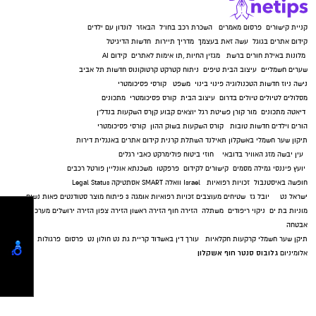
קניית קישורים
פרסום מאמרים
השכרת רכב בחו"ל
הבאזר
לונדון עם ילדים
להורדת האפליקציה לחצו כאן
קידום אתרים בגוגל
עשה זאת בעצמך
מדריך תיירות
חדשות הדיגיטל
מלונות באילת
חורים ברשת
מגזין החיות
,
תו אימות לאתרים
קידום AI
שערים חשמליים
עיצוב הבית
טיפים
ניתוח קטרקט
קרטוקונוס
חדשות תל אביב
נישה ניוז
חדשות הטכנולוגיה
פינוי בינוי
משפט
קורסי פסיכומטרי
מסלולים לטיולים
טיולים בדרום
עיצוב הבית
קורס פסיכומטרי
מתכונים
דיאטה
מתכונים
מור קורן
פשיטת רגל
יוצאים קבוע
קןרס השקעות בנדל"ן
הורים וילדים
חדשות טובות
קורס השקעות בשוק ההון
קורסי פסיכומטרי
תיקון שער חשמלי באשקלון
תאילנד
השתלת קרנית
קידום אתרים באנגלית
דירות
עין יבשה
מזג האוויר בדובאי
חוזי ביטוח
פולימרקט
כאבי רגלים
יועץ פיננסי
גמילה מסמים
קישורים לקידום
פרפקטו
משכנתא אונליין
פורטל רכבים
חופשה באיסטנבול
זכויות רפואיות
Israel
וואלה SMART
אסתטיקה
Legal Status
ישראל נט
יובל גז
שטיחים מעוצבים
זכויות רפואיות
אומגה 3
פיתוח מוצר
סטודנטים
פאות נשים
מוניות בת ים
ניקוי ריפודים
משתלה
הזירה חוף
הזירה ראשון
הזירה צפון
הזירה ירושלים
מערכות
אבטחה
תיקן שער חשמלי
קרקעות חקלאיות
עורך דין באשדוד
קריית גת נט
חולון נט
פרסום
פרגולות
גלובוס סנטר חוף אשקלון
אלומיניום