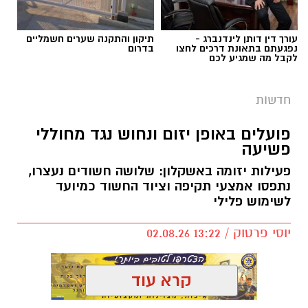
עורך דין דותן לינדנברג -
תיקון והתקנה שערים חשמליים
נפגעתם בתאונת דרכים לחצו
בדרום
לקבל מה שמגיע לכם
חדשות
פועלים באופן יזום ונחוש נגד מחוללי
פשיעה
פעילות יזומה באשקלון: שלושה חשודים נעצרו,
דוברות המשטרה
נתפסו אמצעי תקיפה וציוד החשוד כמיועד
לשימוש פלילי
במהלך פעילות יזומה של בלשי תחנת אשקלון
בשיתוף לוחמי מג"ב דרום, בוצע חיפוש במבנה
יוסי פרטוק / 13:22 02.08.26
בעיר אשקלון בעקבות חשד להפעלת מקום
הימורים בלתי חוקי.
קרא עוד
במהלך הפעילות נכנסו הכוחות למקום, שבו אותרו