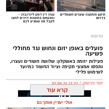
תיקון והתקנה שערים חשמליים
עורך דין דותן לינדנברג -
בדרום
נפגעתם בתאונת דרכים לחצו
לקבל מה שמגיע לכם
חדשות
פועלים באופן יזום ונחוש נגד מחוללי
פשיעה
פעילות יזומה באשקלון: שלושה חשודים נעצרו,
דוברות המשטרה
נתפסו אמצעי תקיפה וציוד החשוד כמיועד
לשימוש פלילי
במהלך פעילות יזומה של בלשי תחנת אשקלון
בשיתוף לוחמי מג"ב דרום, בוצע חיפוש במבנה
יוסי פרטוק / 13:22 02.08.26
בעיר אשקלון בעקבות חשד להפעלת מקום
קרא עוד
הימורים בלתי חוקי.
אולי יעניין אותך גם
במהלך הפעילות נכנסו הכוחות למקום, שבו אותרו