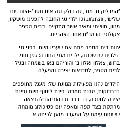
"המדליק נר מנר
,
זה דולק וזה אינו חסר"-היום
,יום
שלישי,
20\11\18
,
זכו ילדי גני החובה להפנינג מושקע,
מגוון, חווייתי ומאיר אשר התקיים בבית הספר
אקולוגי הרמב"ם אחר הצהריים
.
צוות בית הספר פתח את שעריו היום, בפני גני
הילדים שבשכונה, ילדים
מ
גני החובה:
גפן תוני,
ברוש, צאלון ואלון ב' והוריהם באו בשמחה ובגיל
לבית הספר, לסדנאות
י
צירה והפעלה.
הילדים נהנו מפעילות מגוונת של: מעגל מתופפים
בדרבוקות, סדנת
זומבה
, פינת ליטוף חיות ופינת
יצירה לחנוכה, בד בבד זכו הוריהם להרצאה
מרתקת בצד קפה ומאפה עם פסיכולוג מומחה
ששוחח עימם על
המעבר מהגן לכיתה א'.