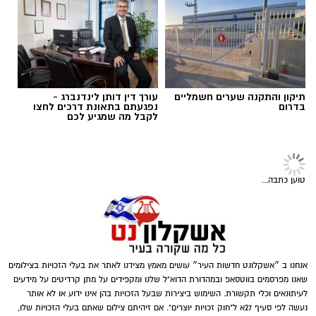
מספר חשודים אשר על פי החשד השתתפו
במשחקי הימורים. בחיפוש שבוצע נתפסו מוצגים
תגים:
נגד מחוללי פשיעה
שונים ששימשו, על פי החשד, לניהול ולהפעלת
הימורים בלתי חוקיים, ובהם מחשב ששימש
להפעלת משחקי בינגו, כרטיסי בינגו וכספים
תיקון והתקנה שערים חשמליים
עורך דין דותן לינדנברג -
במטבעות שונים.
בדרום
נפגעתם בתאונת דרכים לחצו
לקבל מה שמגיע לכם
בנוסף, נתפסו סכומי כסף במזומן, המחאות וציוד
נוסף הקשור, על פי החשד, להפעלת המקום.
טוען כתבה...
אנחנו ב ״אשקלונט חדשות העיר״ עושים מאמץ מצידנו לאתר את בעלי הזכויות בצילומים
דוברות המשטרה
שאנו מפרסמים בווטסאפ ובמהדורת הדוא"ל שלנו ומקפידים על מתן קרדיטים על מידעים
לעיתונאים וכלי תקשורת. השימוש ביצירות שבעל הזכויות בהן אינו ידוע או לא אותר
במסגרת פעילות יזומה של בלשי יחידת יל"פ
נעשה לפי סעיף 27א ל"חוק זכויות יוצרים". אם זיהיתם צילום שאתם בעלי הזכויות שלו,