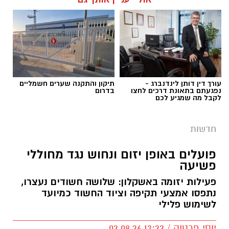
תגים:
פשיטה על בית הימורים
עורך דין דותן לינדנברג -
תיקון והתקנה שערים חשמליים
נפגעתם בתאונת דרכים לחצו
בדרום
לקבל מה שמגיע לכם
חדשות
פועלים באופן יזום ונחוש נגד מחוללי
פשיעה
פעילות יזומה באשקלון: שלושה חשודים נעצרו,
דוברות המשטרה
נתפסו אמצעי תקיפה וציוד החשוד כמיועד
לשימוש פלילי
במהלך פעילות יזומה של בלשי תחנת אשקלון
בשיתוף לוחמי מג"ב דרום, בוצע חיפוש במבנה
יוסי פרטוק / 13:22 02.08.26