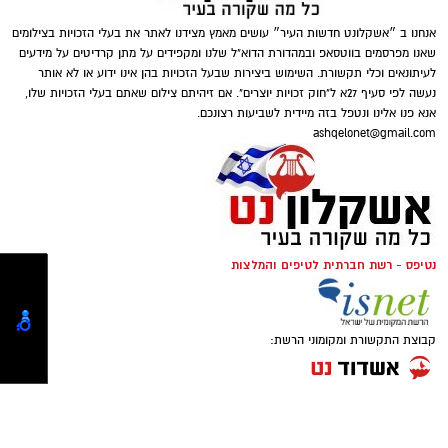
דוברות המשטרה
אנחנו ב ״אשקלונט חדשות העיר״ עושים מאמץ מצידנו לאתר את בעלי הזכויות בצילומים
במסגרת פעילות יזומה של בלשי יחידת יל"פ
שאנו מפרסמים בווטסאפ ובמהדורת הדוא"ל שלנו ומקפידים על מתן קרדיטים על מידעים
אשקלון נגד מחוללי פשיעה בעיר, זוהה רכב ובו
לעיתונאים וכלי תקשורת. השימוש ביצירות שבעל הזכויות בהן אינו ידוע או לא אותר
מספר חשודים. הבלשים ביצעו מעקב אחר הרכב,
נעשה לפי סעיף 27א ל"חוק זכויות יוצרים". אם זיהיתם צילום שאתם בעלי הזכויות שלו,
אנא פנו אלינו ונטפל בזה מיידית לשביעות רצונכם.
ולאחר זמן קצר עצרו אותו לבדיקת יושביו.
ashqelonet@gmail.com
במסגרת הפעילות עוכבו לחקירה מפעילת המקום,
במהלך החיפוש נתפס בתיק שנשא אחד החשודים
מחזיק המקום ושני משתתפים נוספים שנכחו
אקדח איירסופט, תחמושת תואמת, כיסוי פנים
במקום. כלל המעורבים הועברו להמשך טיפול
וכפפות. בנוסף, בחיפוש שנערך ברכב אותרו
וחקירה בתחנת המשטרה.
ונתפסו מצ'טה, סכין קומנדו, פטיש, אקדח טייזר
נטיפס - רשת חברתית לטיפים והמלצות
ומספר טלפונים ניידים.
החקירה נמשכת.
שלושת החשודים, תושבי הדרום בשנות ה-20
סגן מפקד תחנת אשקלון, רפ"ק דורון ששון, מסר:
קבוצת התקשורת ומקומוני הרשת:
לחייהם, נעצרו והועברו לחקירה בתחנת המשטרה.
"תחנת אשקלון פועלת באופן נחוש ועקבי נגד
הרכב נתפס והועבר להמשך טיפול במסגרת
תופעת ההימורים הבלתי חוקיים, המהווה כר פורה
החקירה.