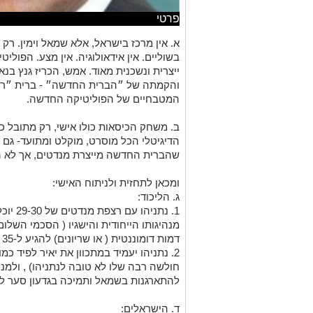
פרטי
א. אין מרכז בישראל, אלא שמאל וימין. רק
בשוליים. אין אידאולוגיה. אין מצע. הפולי
ייצרית ונשכנית מאוד. אמש, הכריז גנץ בנ
והקמתה של ״הברית החדשה״ - ברית ״רק 
המטבחיים של הפוליטיקה החדשה.
ב. משחק הכיסאות כולו אישי, רק מתובל כאי
הדיגיטלי הכל מוסרט, מוקלט ומתועד- גם נא
שהברית החדשה מייצרת מנדטים, אך לא ה
ומכאן לתחזית ולניתוח האישי:
ג. הליכוד:
1. נתני
מנהיגותו הייחודית והישגיו ( הסכמי השלום,
דמות דומוננטית ( או שריונים) להגיע ל-35 מנדטים.
2. נתניהו יעמיד במתכוון את יאיר לפיד כמ
חולשה רבה שלו לא טובה לנתניהו) , ולמנ
להתארגנות בשמאל ותמיכה בגדעון סער ל
ד. הישראלים: