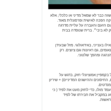
 שזה כבר לא שמאל מדיני או כלכלי, אלא
טיקה הפכה לאישית ופרסונלית מאוד.
אום הזעם והעברה על עליית מדרגה
לא ביבי״. ברית שנוסדה בבית
לו בענייני, באידאולוגי. מזל שבעידן
ומים, גם ראיונות וגם ציוצים. רק
נהגה ומהפך שלטוני.
הו עם רצפת מנדטים של 29-30 יוכל בקמפיין אמוציונלי חזק, בדגש על
 החיסונים וההישגים המדיניים) + שיריון
ועמד מולו, כדי לחזק מעט את לפיד ( כי
וע במקביל את חבירתו של לפיד
ראשות.