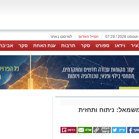
|
המייל האדום
|
לפרסום באתר
עיר
וידאו
ספורט
סקר
תרבות
ענת האחת
סקר
אביבה
משמאל: ניתוח ותחזית