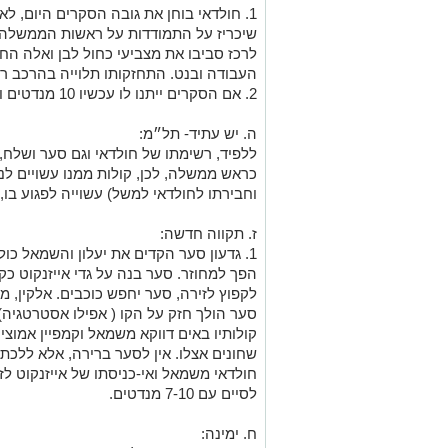
1. חולדאי בוחן את גובה הסקרים היום, לא
שיכריז על התמודדות על ראשות הממשלה. 
לרכז סביבו את מצביעי כחול לבן ואלה החו
העבודה ובנט. התחזקותו תלוייה בהרכב ר
2. אם הסקרים ייתנו לו עכשיו 10 מנדטים ויותר, הוא יתמודד על ראשות הממשלה.
ה. יש עתיד- תל״מ:
ללפיד, רשימתו של חולדאי וגם סער ושלח,
כראש ממשלה, לכן, קולות ממנו עשויים לנדו
וחבירתו לחולדאי למשל) עשוייה לפגוע בו, 
ז. תקווה חדשה:
1. גדעון סער הקדים את יעלון והשמאל כו
הפך למחוזר. סער בנה על גדי אייזנקוט כ
לקפוץ לזירה, סער יחפש כוכבים. אלקין, מי
שחונים אצלו. אין לסער ברירה, אלא ללכ
חולדאי משמאל ואי-כניסתו של אייזנקוט לזי
לסיים עם 7-10 מנדטים.
ח. ימינה: