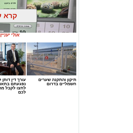
קרא ע
אולי יעניי
תיקון והתקנה שערים
עורך דין דותן ל
חשמליים בדרום
נפגעתם בתאונ
לחצו לקבל מה
דוברות המשטרה
לכם
במהלך פעילות יזומה של בלשי תחנת אשקלו
חיפוש במבנה בעיר אשקלון בעקבות חשד ל
במהלך הפעילות נכנסו הכוחות למקום, שב
החשד השתתפו במשחקי הימורים. בחיפוש 
על פי החשד, לניהול ולהפעלת הימורים ב