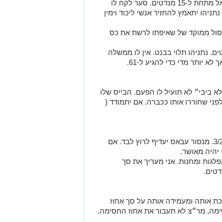
1. הערכתי בעבר הלא רחוק שימינה תרד אל מתחת ל-15 מנדטים. סער לקח לו
תניהו יתאמץ להחזיר אנשי ליכוד וימין
יסול ממוקד של שאיפתו לרשת את כס
ריך שימינה תסיים עם 8-10 מנדטים. נתניהו תלוי בבנט. אין לו ממשלה
לא יותר מדי כדי להגיע ל-61.
לא ביבי״ לא תועיל לו הפעם. הבייס שלו
לפני שחוררו אותו ככברה. אם יתמודד (
1. היא לא תשחזר את כוחה מבחירות 3/2020. מנסור עבאס יעדיף לרוץ לבד. אם
פלגות ומחנות. אני מעריך את סך
ת אותה ומעמידה אותה על סך אחוז
ימה, מר״צ לא תעבור את אחוז החסימה.