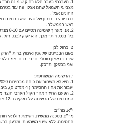
מצביעי השמאל שחנו אצלו, וזה עוד בטרם נ
החונים אצלו.
בנט יודע כי נצחון של סער הוא בבחינת ח
ראש הממשלה.
2. אני מע
בלי בנט. ויותר מכך, הוא זקוק לבנט חזק, אך 
ט. כחול לבן:
נאום הבכיינים של גנץ ואימוץ ברית ״הרק 
איבד בו אמון טוטלי. חבריו ברחו ממנו לא 
ואני בספק) יתרסק.
י. הרשימה המשותפת:
יעבור את אחוז החסימה ( 4 מנדטים), ביבי יהיה מאושר.
2. הפעם החיזור אחר הקול הערבי חוצה מ
המנדטים של הרשימה על חלקיה ב-12 מנדטים.
י״א. מר״צ:
מר״צ בסכנה ממשית. רשימת חולדאי חותכ
החסימה. ללא שינוי משמעותי ומרענן ברש