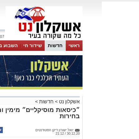
07 אוגוסט 2026 / 07:29
ראשי
חדשות
שידור חי
השבוע ב
אשקלון נט
>
חדשות
>
״כיסאות מוסיקליים״ מימין ו
בחירות
יואל ישורון דיקן הסטודנטים
30.12.20 / 21:12