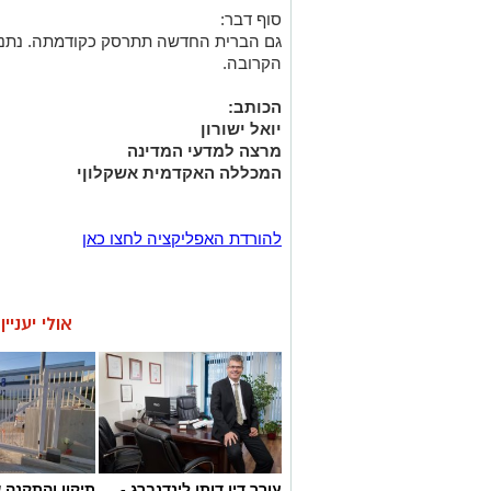
סוף דבר:
גם הברית החדשה תתרסק כקודמתה. נתני
הקרובה.
הכותב:
יואל ישורון
מרצה למדעי המדינה
המכללה האקדמית אשקלוןי
להורדת האפליקציה לחצו כאן
אולי יעניי
עורך דין דותן לינדנברג -
תיקון והתקנה 