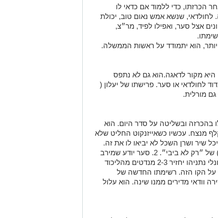
חר הכרזתו, כדי ללמוד אם כדאי לו
לחולדאי, שנשא אמש נאום טוב, יכולת
נים אצל סער, ואפילו לפיד, מר״צ,
שימתו.
 היא מקור לדאגה.הוא גם לא נתפס
ד לחולדאי או סער. פרישתו של יעלון (
גם מורלית.
לו בהכרזה ובשליטה על סדר היום. הוא
קלף מנצח. עכשיו כשאייזנקוט החליט שלא
כל שיר ושרן השכל לא יביאו לו את זה.
סער הולך חזק על הקו ( אפילו אסטרטגיה) של ״רק לא ביבי״. 2. סער יודע שמירב
קולותיו באים דווקא משמאל וקמפיין אמוציונלי נתניהו יחזיר 2-3 מנדטים מהליכוד
ת על הקו הזה. רשימתו החדשה של
רה וודאי מדירים ממנו שינה. הוא עלול