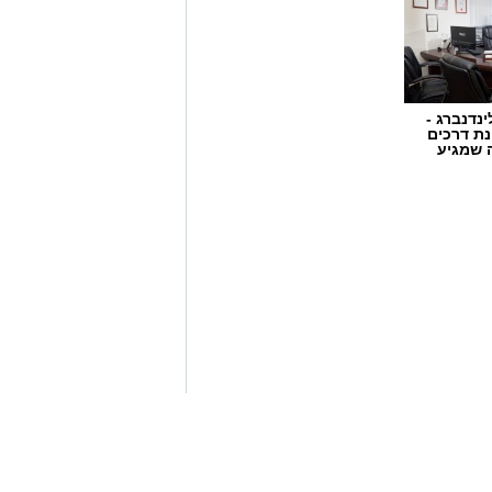
ינדנברג -
ת דרכים
 שמגיע
 אשקלון נגד מחוללי פשיעה בעיר, זוהה
ב אחר הרכב, ולאחר זמן קצר עצרו אותו
שודים אקדח איירסופט, תחמושת
ש שנערך ברכב אותרו ונתפסו מצ'טה,
נים ניידים.
שלושת החשודים, תושבי הדרום בשנות ה-20 לחייהם, נעצרו והועברו לחקירה
משך טיפול במסגרת החקירה.
 מסר: "שוטרי ובלשי תחנת אשקלון
ה וגורמים עברייניים, תוך הסתמכות על
נמשיך לפעול לסיכול עבירות אלימות