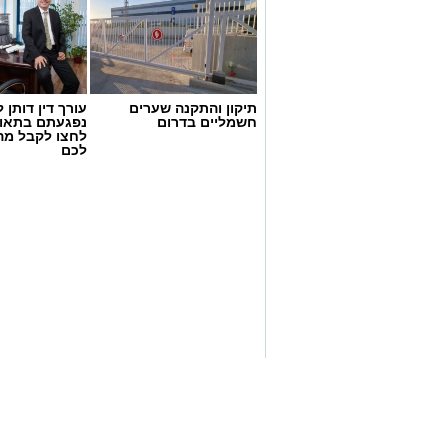
להורדת האפליקציה לחצו כאן
תיקון והתקנה שערים
עורך דין דותן ל
חשמליים בדרום
נפגעתם בתאונ
לחצו לקבל מה
דוברות המשטרה
לכם
במסגרת פעילות יזומה של בלשי יחידת יל"פ
רכב ובו מספר חשודים. הבלשים ביצעו מעק
לבדיקת יושביו.
במהלך החיפוש נתפס בתיק שנשא אחד הח
תואמת, כיסוי פנים וכפפות. בנוסף, בחיפו
סכין קומנדו, פטיש, אקדח טייזר ומספר טלפו
בתחנת המשטרה. הרכב נתפס והועבר לה
סגן מפקד תחנת אשקלון, רפ"ק דורון ששון,
פועלים באופן יזום ונחוש נגד מחוללי פשיע
מודיעין איכותי ופעילות מבצעית ממוקדת. 