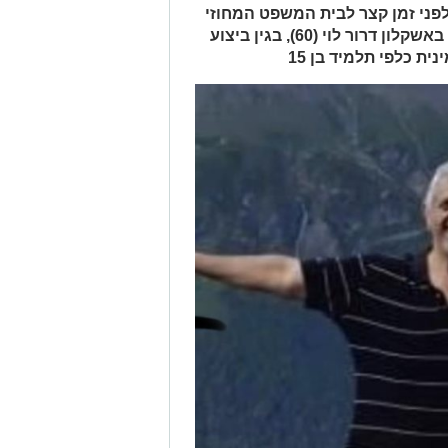
לפני זמן קצר לבית המשפט המחוזי
בב"ש, כתב אישום נגד מורה בביה"ס באשקלון דרור לוי (60), בגין ביצוע
ת כלפי תלמיד בן 15