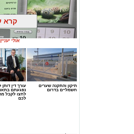
קרא ע
אולי יעניי
תיקון והתקנה שערים
עורך דין דותן ל
חשמליים בדרום
נפגעתם בתאונ
לחצו לקבל מה
דוברות המשטרה
לכם
במהלך פעילות יזומה של בלשי תחנת אשקלו
חיפוש במבנה בעיר אשקלון בעקבות חשד ל
במהלך הפעילות נכנסו הכוחות למקום, שב
החשד השתתפו במשחקי הימורים. בחיפוש 