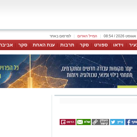
|
המייל האדום
|
לפרסום באתר
עיר
וידאו
ספורט
סקר
תרבות
ענת האחת
סקר
אביבה