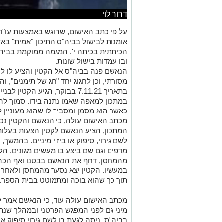
דרור לוי
על פי כתב האישום, שהוגש באמצעות עו"ד א
אומנות לבישול בביה"ס התיכון "אמית" ב
הכיתתית בכיתה י'. המגמה ממוקמת בביה"ס
ובו עמדות בישול שונות.
הנאשם פנה בביה"ס אל הקטין והציע לו לה
מסורתי, וכן לחגוג יחד "חג של תימנים", ו
בתאריך 7.11.21 בבוקר, הגיע הק
במתכון למאפה שאמו נתנה בידו. סמוך להג
כאשר הוא מסמן ומסביר לו שהוא מעוניין לק
מכתב האישום עולה, כי הנאשם והקטין נכ
המתכון, הציע הנאשם לקטין הצעות בעלות א
לשם גירוי, סיפוק או ביזוי מיניים. בהמש
מדפים וגם שם ביצע בו מעשים מגונים. ה
מהמחסן, דחף את הנאשם בבטנו ואף הכה 
במעשיו. הקטין יצא נסער מהמחסן ולאחר מ
תוך כך שהוא בוכה ומתמוטט בבית הספר.
מכתב האישום עולה עוד, כי הנאשם אמר ל
מיני גם לפני המפגש הפרטני ובמהלך שנת
בביה"ס, ניסה לגעת בו לשם גירוי סיפוק או ב