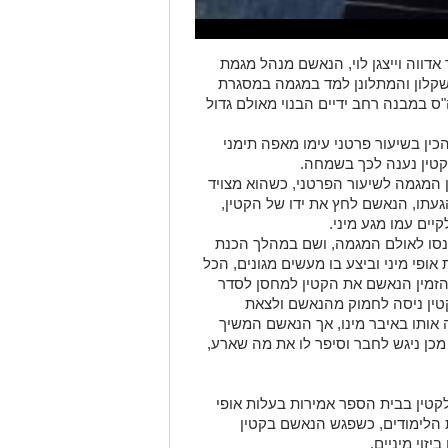
דווה וייצגן לוי, הנאשם מנהל מגמת
אשקלון והמתלונן למד במגמה במסגרת
 במבנה רחב ידיים הבנוי מאולם גדול
כין בשיעור פרטני עימו מאפה תימני
הקטין נענה לכך בשמחה.
טין לבניין המגמה לשיעור הפרטני, כשהוא מצויד
עתו, הנאשם לחץ את ידו של הקטין,
יים עמו מגע מיני.
נסו לאולם המגמה, ושם במהלך הכנת
ופי מיני וביצע בו מעשים מגונים, הכל
ך, הזמין הנאשם את הקטין למחסן לסדר
קטין ניסה לחמוק מהנאשם ולצאת
אותו באיבר מינו, אך הנאשם המשיך
כן ניגש לחבר וסיפר לו את מה שארע,
קטין בבית הספר אמירות בעלות אופי
 הלימודים, כשפגש הנאשם בקטין
יזוי מיניים.