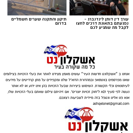
להפעלת משחקי בינגו, כרטיסי בינגו וכספים
במטבעות שונים.
עורך דין דותן לינדנברג -
תיקון והתקנה שערים חשמליים
בנוסף, נתפסו סכומי כסף במזומן, המחאות וציוד
נפגעתם בתאונת דרכים לחצו
בדרום
לקבל מה שמגיע לכם
נוסף הקשור, על פי החשד, להפעלת המקום.
אנחנו ב ״אשקלונט חדשות העיר״ עושים מאמץ מצידנו לאתר את בעלי הזכויות בצילומים
שאנו מפרסמים בווטסאפ ובמהדורת הדוא"ל שלנו ומקפידים על מתן קרדיטים על מידעים
דוברות המשטרה
לעיתונאים וכלי תקשורת. השימוש ביצירות שבעל הזכויות בהן אינו ידוע או לא אותר
נעשה לפי סעיף 27א ל"חוק זכויות יוצרים". אם זיהיתם צילום שאתם בעלי הזכויות שלו,
במסגרת פעילות יזומה של בלשי יחידת יל"פ
אנא פנו אלינו ונטפל בזה מיידית לשביעות רצונכם.
אשקלון נגד מחוללי פשיעה בעיר, זוהה רכב ובו
ashqelonet@gmail.com
מספר חשודים. הבלשים ביצעו מעקב אחר הרכב,
ולאחר זמן קצר עצרו אותו לבדיקת יושביו.
במסגרת הפעילות עוכבו לחקירה מפעילת המקום,
מחזיק המקום ושני משתתפים נוספים שנכחו