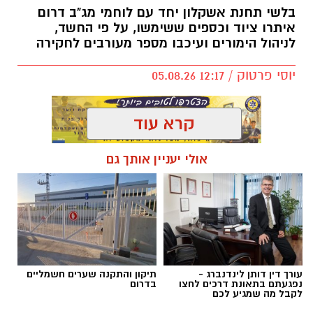
בלשי תחנת אשקלון יחד עם לוחמי מג"ב דרום
איתרו ציוד וכספים ששימשו, על פי החשד,
לניהול הימורים ועיכבו מספר מעורבים לחקירה
יוסי פרטוק / 12:17 05.08.26
קרא עוד
אולי יעניין אותך גם
תגים:
פשיטה על בית הימורים
עורך דין דותן לינדנברג -
תיקון והתקנה שערים חשמליים
נפגעתם בתאונת דרכים לחצו
בדרום
לקבל מה שמגיע לכם