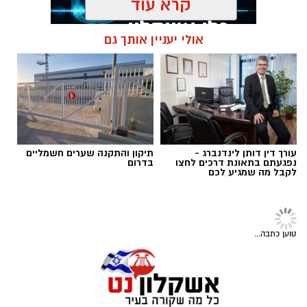
קרא עוד
אולי יעניין אותך גם
תגים:
עוכבו שלושה תושבים
עורך דין דותן לינדנברג -
תיקון והתקנה שערים חשמליים
נפגעתם בתאונת דרכים לחצו
בדרום
לקבל מה שמגיע לכם
חדשות
פשיטה על בית הימורים בלתי חוקי
באשקלון
בלשי תחנת אשקלון יחד עם לוחמי מג"ב דרום
איתרו ציוד וכספים ששימשו, על פי החשד,
דוברות המשטרה