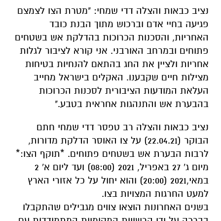
נציב כבאות והצלה דדי שמחי: "מטרת הצו לצמצם
פגיעה בחיי אדם וברכוש מתוך הבנת כובד
האחריות, והסכנות הכרוכות בהדלקת אש בשטחים
פתוחים ובמרחב האורבני. אני קורא לציבור לגלות
אחריות ולציין את החג בהתאם להנחיות בטיחות
מצילות חיים שקבענו. האקלים בישראל מחייב
העלאת המודעות הציבורית לסכנות הכרוכות
בהבערת אש והתנהגות אחראית בטבע."
נציב כבאות והצלה רב טפסר דדי שמחי חתם
הבוקר (22.04.21) על צו האוסר הדלקת מדורות,
לרבות הבערת אש בשטחים פתוחים. *תוקף הצו:*
מיום ג' 27 באפריל, 2021 (08:00) ועד ליום א' 2
במאי,2021 (20:00) והוא יחול על כל אזורי הארץ
למעט החרגות המצויות בצו.
בשנים האחרונות הוצאו צווים מגבילים שהתקבלו
בברכה על ידי הרשויות המקומיות המתמודדות עם