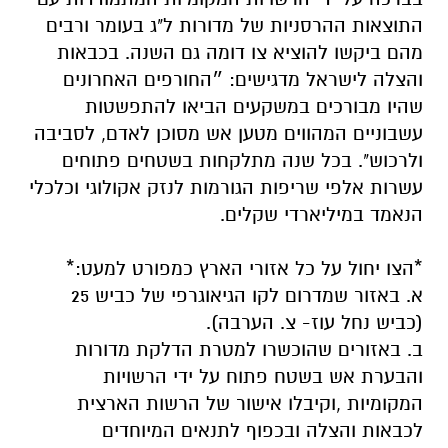
התוצאות ההרסניות של מדורות ל"ג בעומר ורבים
מהם ביקשו להוציא צו דומה גם השנה. בכבאות
והצלה לישראל מדגישים: ״החורפים האחרונים
שהיו מבורכים במשקעים הביאו להתפשטות
עשבוניים המהווים מטען אש מסוכן לאדם, לסביבה
ולרכוש". בכל שנה מתלקחות בשטחים פתוחים
עשרות אלפי שריפות הגורמות לנזק אקולוגי וכלכלי
הנאמד במיליארדי שקלים.
*הצו יחול על כל אזורי הארץ כמפורט למעט:*
א. באזור שמדרום לקו הגיאוגרפי של כביש 25
(כביש נחל עוז- צ. הערבה).
ב. באזורים שהוכשרו למטרת הדלקת מדורות
והבערת אש בשטח פתוח על ידי הרשויות
המקומיות ,וקיבלו אישור של הרשות הארצית
לכבאות והצלה ובכפוף לתנאים המיוחדים