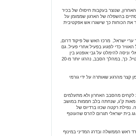
אחרון, שנוצר בעקבות חיסולו של בכיר
תיים בהשפלה של הארגון שממומן על
דר את הכוחות כך שישגרו אש אפקטיבית
ערי ישראל, מרכז האש של פיקוד דרום,
האוויר כדי לפגוע בפעיל אחרי פעיל. גם
 וניסה להימלט על גבי אופנוע בין
הבתים, הוא מצא את מותו בעקבות שיגור טיל. כך, במהלך הסבב, נהרגו יותר מ-20
 קצר מהרגע שאותרה על ידי גורמי
ת לקחים מהסבב האחרון ולא מתעלמים
מאות ק"ג, שנחתה בלב חממות במושב
. נפילת רקטה שכזו ברדיוס של
גג בית ישראלי תגרום להרס שהעוטף
ד ראש הממשלה ובדרג המדיני במינוף