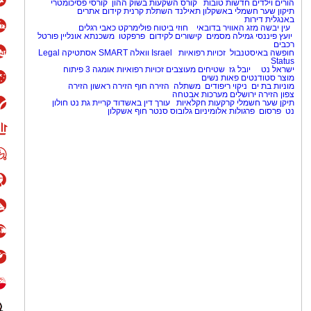
הורים וילדים
חדשות טובות
קורס השקעות בשוק ההון
קורסי פסיכומטרי
תיקון שער חשמלי באשקלון
תאילנד
השתלת קרנית
קידום אתרים
באנגלית
דירות
עין יבשה
מזג האוויר בדובאי
חוזי ביטוח
פולימרקט
כאבי רגלים
יועץ פיננסי
גמילה מסמים
קישורים לקידום
פרפקטו
משכנתא אונליין
פורטל
רכבים
חופשה באיסטנבול
זכויות רפואיות
Israel
וואלה SMART
אסתטיקה
Legal
Status
ישראל נט
יובל גז
שטיחים מעוצבים
זכויות רפואיות
אומגה 3
פיתוח
מוצר
סטודנטים
פאות נשים
מוניות בת ים
ניקוי ריפודים
משתלה
הזירה חוף
הזירה ראשון
הזירה
צפון
הזירה ירושלים
מערכות אבטחה
תיקן שער חשמלי
קרקעות חקלאיות
עורך דין באשדוד
קריית גת נט
חולון
נט
פרסום
פרגולות אלומיניום
גלובוס סנטר חוף אשקלון