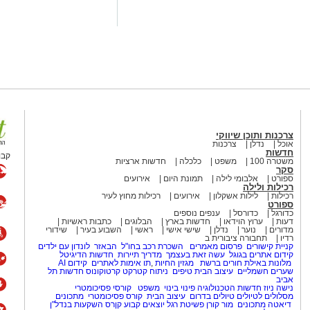
וציוד נוסף הקשור, על פי החשד,
המקום, מחזיק המקום ושני משתתפים
ברו להמשך טיפול וחקירה בתחנת
צרכנות ותוכן שיווקי
 מסר: "תחנת אשקלון פועלת באופן נחוש
אוכל
נדלן
צרכנות
חדשות
 המהווה כר פורה לפעילות עבריינית
קבו
משטרה 100
משפט
כלכלה
חדשות ארציות
ת יזומה וממוקדת, לאתר מוקדים
סקר
ספורט
אלבומי לילה
תמונת היום
אירועים
ים בהם, במטרה לשמור על ביטחון
רכילות ולילה
רכילות
לילות אשקלון
אירועים
רכילות מחוץ לעיר
ספורט
כדורגל
כדורסל
ענפים נוספים
דעות
ערוץ הוידאו
חדשות בארץ
הבלוגים
כתבות ראשיות
מדורים
נוער
נדלן
שישי אישי
ראשי
השבוע בעיר
שידורי
רדיו
תחבורה ציבורית ב
קניית קישורים
פרסום מאמרים
השכרת רכב בחו"ל
הבאזר
לונדון עם ילדים
קידום אתרים בגוגל
עשה זאת בעצמך
מדריך תיירות
חדשות הדיגיטל
מלונות באילת
חורים ברשת
מגזין החיות
,
תו אימות לאתרים
קידום AI
שערים חשמליים
עיצוב הבית
טיפים
ניתוח קטרקט
קרטוקונוס
חדשות תל
אביב
נישה ניוז
חדשות הטכנולוגיה
פינוי בינוי
משפט
קורסי פסיכומטרי
מסלולים לטיולים
טיולים בדרום
עיצוב הבית
קורס פסיכומטרי
מתכונים
דיאטה
מתכונים
מור קורן
פשיטת רגל
יוצאים קבוע
קןרס השקעות בנדל"ן