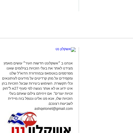
בנוסף, נתפסו סכומי כסף במזומן, המחאות 
להפעלת המקום.
במסגרת הפעילות עוכבו לחקירה מפעילת 
נוספים שנכחו במקום. כלל המעורבים הוע
המשטרה.
החקירה נמשכת.
סגן מפקד תחנת אשקלון, רפ"ק דורון ששון,
אנחנו ב ״אשקלונט חדשות העיר״ עושים מאמץ
ועקבי נגד תופעת ההימורים הבלתי חוקיים,
מצידנו לאתר את בעלי הזכויות בצילומים שאנו
ופוגעת בסדר הציבורי. נמשיך לבצע פעילו
מפרסמים בווטסאפ ובמהדורת הדוא"ל שלנו
הפועלים בניגוד לחוק ולפעול נגד המעורב
ומקפידים על מתן קרדיטים על מידעים לעיתונאים
וכלי תקשורת. השימוש ביצירות שבעל הזכויות בהן
הציבור ואיכות חייו".
אינו ידוע או לא אותר נעשה לפי סעיף 27א ל"חוק
זכויות יוצרים". אם זיהיתם צילום שאתם בעלי
מצ"ב תמונות.
הזכויות שלו, אנא פנו אלינו ונטפל בזה מיידית
קרדיט: דוברות המשטרה.
לשביעות רצונכם.
ashqelonet@gmail.com
להורדת האפליקציה לחצו כאן