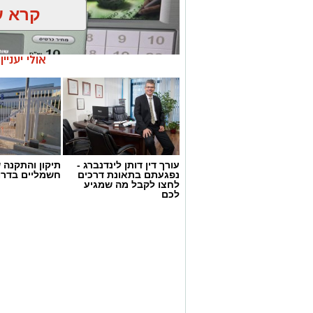
קרא ע
אולי יעניי
עורך דין דותן לינדנברג -
תיקון והתקנה 
נפגעתם בתאונת דרכים
חשמליים בדרו
לחצו לקבל מה שמגיע
דוברות המשטרה
לכם
במהלך פעילות יזומה של בלשי תחנת אשקלו
חיפוש במבנה בעיר אשקלון בעקבות חשד ל
במהלך הפעילות נכנסו הכוחות למקום, שב
החשד השתתפו במשחקי הימורים. בחיפוש 
על פי החשד, לניהול ולהפעלת הימורים ב
להפעלת משחקי בינגו, כרטיסי בינגו וכספ