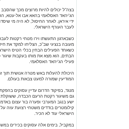
בצה"ל יכולים להיות מרוצים מכך שהסבב ה
הג'יהאד האסלאמי בהאא אבו אל-עטא, הס
ידי איראן. לאחר החיסול, לא היה מי שיס
לעבר העורף הישראלי.
כשבארגון התעשתו וירו מטחי רקטות לעבר 
מעובה בנציגי שב"כ, הצליחו למקד את חיל 
כשאחד הפעילים הבחין בכלי הטיס הישראלי
פעילי הג'יהאד האסלאמי.
היכולת להעלות באש מטרה אנושית תוך זמן
המודיעין שמורה למעט צבאות בעולם.
מנגד, בפיקוד הדרום עדיין עסוקים בהפק
גם משיגור רקטת הרעם הכבדה, ששוקלת 
ישע בנגב המערבי ופערה בור עצום באדמה
קילומטרים בודדים משטחי רצועת עזה על 
הישראלי עוד לא הכיר.
במקביל, בימים אלה עסוקים בכירים במשר