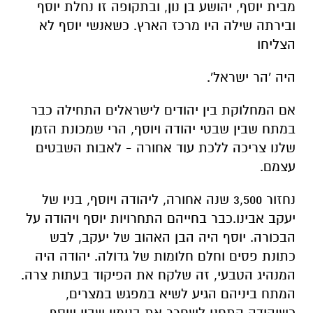
מבית
יוסף
,
יהושע
בן
נון
,
ובתקופה
זו
נחלת
יוסף
ובירתה
שילה
היו
מרכז הארץ
.
כשאנשי
יוסף
לא
הצליחו
היה
'
הר
ישראל
'.
אם
המחלוקת
בין
יהודים
לישראלים
התחילה
כבר
במתח
שבין
שבטי
יהודה
ויוסף
,
הרי
שמכונת
הזמן
שלנו
צריכה
ללכת
עוד
אחורה
-
לאבות
השבטים
עצמם
.
נחזור
3,500
שנה
אחורה
,
ליהודה
ויוסף
,
בניו
של
יעקב
אבינו
.
כבר
בחייהם
התחרויות יוסף
ויהודה
על
הבכורה
.
יוסף
היה
הבן
האהוב
של
יעקב
,
לבש
כתונת
פסים
וחלם חלומות
של
גדולה
.
יהודה
היה
המנהיג
הטבעי
,
זה
שלקח
את
הפיקוד
בעתות
צרה
.
המתח
ביניהם
הגיע
לשיא
במפגש
במצרים
,
כשיהודה
התחנן
לשחרר
את
בנימין שבוי
ויוסף