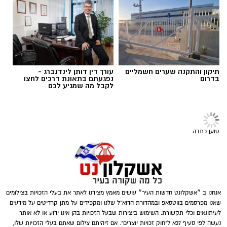
מספר חשודים אשר על פי החשד השתתפו
אולי יעניין אותך גם
תגים:
נגד מחוללי פשיעה
במשחקי הימורים. בחיפוש שבוצע נתפסו מוצגים
שונים ששימשו, על פי החשד, לניהול ולהפעלת
הימורים בלתי חוקיים, ובהם מחשב ששימש
להפעלת משחקי בינגו, כרטיסי בינגו וכספים
במטבעות שונים.
תיקון והתקנה שערים חשמליים
עורך דין דותן לינדנברג -
בנוסף, נתפסו סכומי כסף במזומן, המחאות וציוד
בדרום
נפגעתם בתאונת דרכים לחצו
לקבל מה שמגיע לכם
נוסף הקשור, על פי החשד, להפעלת המקום.
טוען כתבה...
דוברות המשטרה
אנחנו ב ״אשקלונט חדשות העיר״ עושים מאמץ מצידנו לאתר את בעלי הזכויות בצילומים
במסגרת פעילות יזומה של בלשי יחידת יל"פ
שאנו מפרסמים בווטסאפ ובמהדורת הדוא"ל שלנו ומקפידים על מתן קרדיטים על מידעים