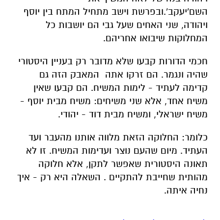
השם
'
יעקב
'.
ובפרשת
וישב
מתחיל
המתח
בין
יוסף
ויהודה
,
שני
האחים
שעל
גבי הם יושבות
כל
המחלוקות
שיבואו
אחריהם
.
חכמי
הדורות
קבעו
שלא
מדובר
רק
בעניין
היסטורי
שהיה
ונגמר
.
הם
זרקו
אתה המאבק
הזה
גם
קדימה
לעתיד
-
לימות
המשיח
.
הם
קבעו
שאין
משיח
אחד
, אלא שני
משיחים
:
משיח
מבית
יוסף
-
משיח
ישראלי
,
ומשיח
מבית
דוד
-
יהודי
.
כלומר
:
החלוקה
הזאת
מלווה
אותנו
מהעבר
ועד
העתיד
.
מיום
שהעם
נוצר
ועד
ימות
המשיח
.
זו
לא
תאונה
היסטורית
שאפשר
לתקן
,
אלא
חלוקה
מהותית
שחייבת להתקיים
.
השאלה
היא
רק
-
איך
נחיה
איתה
.