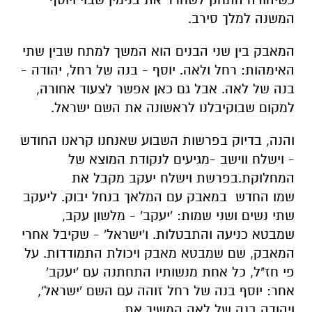
המשנה
למלך
סירב
.
המאבק
בין
שני
הבנים
הוא
המשך
למתח
שבין
שתי
האימהות
:
רחל
ולאה
.
יוסף
-
בנה
של
רחל
,
יהודה
-
בנה
של
לאה
.
אבל
גם
כאן
אפשר
לצעוד
אחורה
,
למקום
שבו
קיבלנו
לראשונה
את
השם
ישראל
.
והנה
,
בדיוק
בפרשות
השבוע
שאנחנו
קראנו
החודש
-
וישלח
ווישב
-מגיעים
לנקודת
המוצא
של
המחלוקת
.
בפרשת
וישלח
יעקב
מקבל
את
שמו
החדש במאבק
עם
המלאך
בנחל
יבוק
.
ליעקב
שתי
נשים
ושני
שמות
: '
יעקב
' -
מלשון
עקב
,
שמבטא
כניעה
והתבטלות
.
ו
'
ישראל
' -
שקיבל
אחרי
המאבק
,
שם
שמבטא
מאבק ויכולת
התמודדות
.
על
פי
חז
"
ל
,
כל
אחת
מנשותיו
התחתנה
עם
'
יעקב
'
אחר
:
יוסף
בנה
של
רחל
זוהה
עם
השם
'
ישראל
',
ויהודה
בנה
של
לאה
המשיך
את