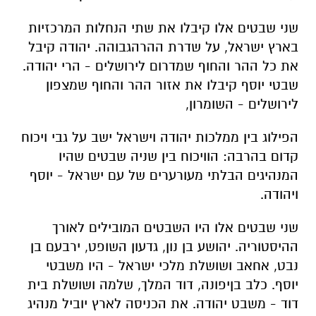
שני
שבטים
אלו
קיבלו
את
שתי
הנחלות
המרכזיות
בארץ
ישראל
,
על
שדרת
ההר
הגבוהה
.
יהודה
קיבל
את
כל
ההר
והחוף
שמדרום
לירושלים
-
הרי
יהודה
.
שבטי יוסף
קיבלו
את
אזור
ההר
והחוף
שמצפון
לירושלים
-
השומרון
,
הפילוג
בין
ממלכות
יהודה
וישראל
ישב
על
גבי
ויכוח
קדום
בהרבה
:
הוויכוח
בין
שניה שבטים
שהיו
המנהיגים
הבלתי
מעורערים
של
עם
ישראל
-
יוסף
ויהודה
.
שני
שבטים
אלו
היו
השבטים
המובילים
לאורך
ההיסטוריה
.
יהושע
בן
נון
, גדעון השופט
,
ירבעם
בן
נבט
,
אחאב
ושושלת
מלכי
ישראל
-
היו
משבטי
יוסף
.
כלב
בן
יפונה
,
דוד
המלך
,
שלמה
ושושלת
בית
דוד
-
משבט
יהודה
.
את
הכניסה
לארץ יוביל
מנהיג