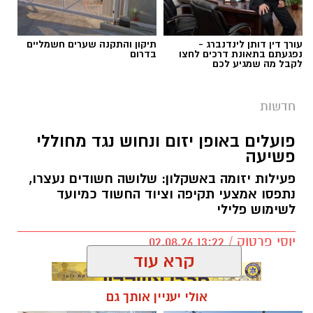
עורך דין דותן לינדנברג -
תיקון והתקנה שערים חשמליים
נפגעתם בתאונת דרכים לחצו
בדרום
לקבל מה שמגיע לכם
חדשות
פועלים באופן יזום ונחוש נגד מחוללי
פשיעה
פעילות יזומה באשקלון: שלושה חשודים נעצרו,
דוברות המשטרה
נתפסו אמצעי תקיפה וציוד החשוד כמיועד
לשימוש פלילי
במהלך פעילות יזומה של בלשי תחנת אשקלון
בשיתוף לוחמי מג"ב דרום, בוצע חיפוש במבנה
יוסי פרטוק / 13:22 02.08.26
בעיר אשקלון בעקבות חשד להפעלת מקום
הימורים בלתי חוקי.
קרא עוד
במהלך הפעילות נכנסו הכוחות למקום, שבו אותרו