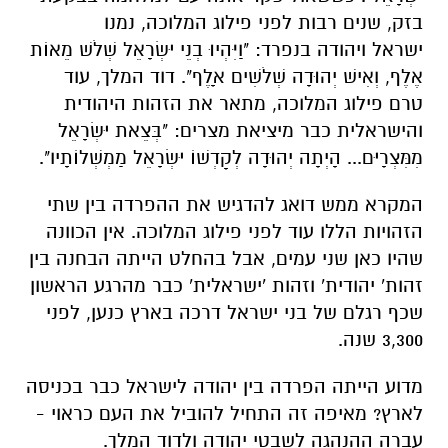
בזק
,
שנים
רבות
לפני
פילוג
המלוכה
,
נמנו
ישראל
ויהודה בנפרד
: "
וַיִּהְיוּ
בְנֵי
יִשְׂרָאֵל
שְׁלֹשׁ
מֵאוֹת
אֶלֶף
,
וְאִישׁ
יְהוּדָה
שְׁלֹשִׁים
אָלֶף
".
דוד
המלך
,
עוד
טרם
פילוג
המלוכה
,
מתאר
את
הזהות
היהודית
והישראלית
כבר
מיציאת מצרים
: "
בְּצֵאת
יִשְׂרָאֵל
מִמִּצְרָיִם
...
הָיְתָה
יְהוּדָה
לְקָדְשׁוֹ
יִשְׂרָאֵל
מַמְשְׁלוֹתָיו
".
המקרא
ממש
דואג
להדגיש
את
ההפרדה
בין
שתי
הזהויות
הללו
עוד
לפני
פילוג המלוכה
.
אין
הכוונה
שהיו
כאן
שני
עמים
,
אבל
בהחלט
הייתה
הבחנה
בין
זהות
'
יהודית
'
וזהות
'
ישראלית
'
כבר
מהרגע
הראשון
שכף
רגלם
של
בני
ישראל
דרכה בארץ
כנען
,
לפני
3,300
שנה
.
מדוע
הייתה
הפרדה
בין
יהודה
לישראל
כבר
בכניסה
לארץ
?
מאיפה
זה
התחיל
להוביל
את
העם
כראוי
-
עברה
ההנהגה
לשבטי יהודה
ולדוד
המלך
.