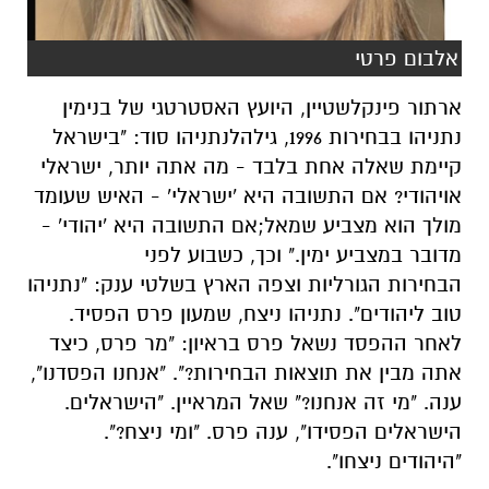
אלבום פרטי
ארתור
פינקלשטיין
,
היועץ
האסטרטגי
של
בנימין
נתניהו
בבחירות
1996,
גילה
לנתניהו
סוד
: "
בישראל
קיימת
שאלה
אחת
בלבד
-
מה
אתה
יותר
,
ישראלי
או
יהודי
?
אם
התשובה
היא
'
ישראלי
' -
האיש
שעומד
מולך
הוא
מצביע
שמאל
;אם ה
תשובה
היא
'
יהודי
' -
מדובר
במצביע
ימין
."
וכך
,
כשבוע
לפני
הבחירות
הגורליות וצפה
הארץ
בשלטי
ענק
: "
נתניהו
טוב
ליהודים
".
נתניהו
ניצח
,
שמעון
פרס
הפסיד
.
לאחר
ההפסד
נשאל
פרס
בראיון
: "
מר
פרס
,
כיצד
אתה
מבין
את
תוצאות הבחירות
?". "
אנחנו
הפסדנו
",
ענה
. "
מי
זה
אנחנו
?"
שאל
המראיין
. "
הישראלים
.
הישראלים
הפסידו
",
ענה
פרס
. "
ומי
ניצח
?".
"
היהודים
ניצחו
".