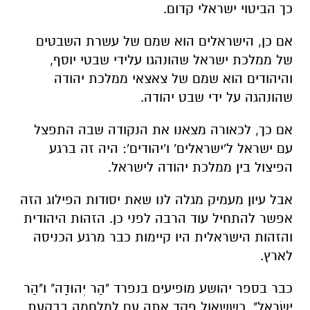
כך
הביטוי
ישראלי קדום
.
אם
כן
,
הישראלים
הוא
שמם
של
עשרת
השבטים
של
ממלכת
ישראל
שהונהגו
על
ידי
שבטי
יוסף
,
והיהודים
הוא
שמם
של
צאצאי
ממלכת
יהודה
שהונהגה
על
ידי שבט
יהודה
.
אם
כך
,
לכאורה
מצאנו
את
הנקודה
שבה
התפצל
עם
ישראל
ל
'
ישראלים
'
ו
'
יהודים
':
היה
זה
ברגע
הפיצול
בין
ממלכת
יהודה
לישראל
.
אבל
עיון
מעמיק
מגלה
לנו
שאת
יסודות
הפילוג
הזה
אפשר
להתחיל
עוד
הרבה לפני
כן
.
הזהות
היהודית
והזהות
הישראלית
היו
קיימות
כבר
מרגע
הכניסה
לארץ
.
כבר
בספר
יהושע
מופיעים
בנפרד
"
הַר
יְהוּדָה
"
ו
"
הַר
יִשְׂרָאֵל
".
כששאול
פקד
אתה עם
למלחמה
בבקעת