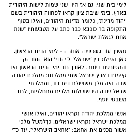
לימי
בית
שני
:
גם
אז
היו שני ש
מות
לישות
היהודית
בארץ
.
בימי
שיבת
ציון
קראו
לפחווה
היהודית
בשם
'יהוד מדינת
',
כלומר
מדינת
היהודים
,
ואילו
בסוף
התקופה
בר
כוכבא
כבר
כתב על
מטבעותיו
"
שנת
אחת
לגאלת
ישראל
".
נמשיך
עוד
800
שנה
אחורה
-
לימי
הבית
הראשון
.
כאן
הפילוג
בין
'
ישראלי
'
ל
'
יהודי
'
הוא
המובהק
והמפורסם
ביותר
.
לאורך
רוב
ימי
הבית
הראשון
היו
קיימות
בארץ ישראל
שתי
ממלכות
:
ממלכת
יהודה
שבה
היה
מלך
משושלת
בית
דוד
, וממלכתי
שראל
שבה
היו
שושלות
מלכים
מתחלפות
,
לרוב
משבטי
יוסף
.
אנשי
ממלכת
יהודה
נקראו
יהודים
,
ואילו
אנשי
ממלכת
ישראל
נקראו
ישראלים
.
כך
למשל
מלכי
אשור
מכנים
את
אחאב
: "
אחאב
הישראלי
".
עד
כדי