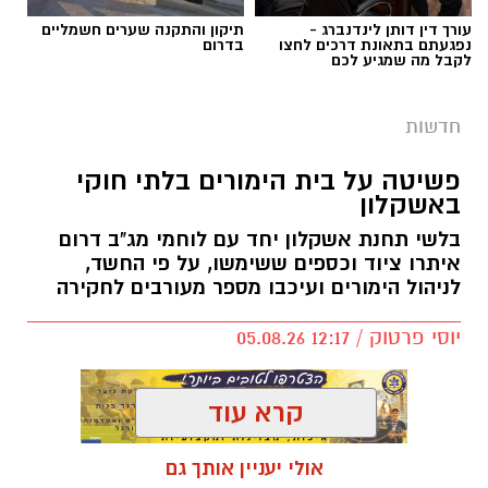
עורך דין דותן לינדנברג -
תיקון והתקנה שערים חשמליים
נפגעתם בתאונת דרכים לחצו
בדרום
לקבל מה שמגיע לכם
חדשות
פשיטה על בית הימורים בלתי חוקי
באשקלון
בלשי תחנת אשקלון יחד עם לוחמי מג"ב דרום
דוברות המשטרה
איתרו ציוד וכספים ששימשו, על פי החשד,
לניהול הימורים ועיכבו מספר מעורבים לחקירה
במסגרת פעילות יזומה של בלשי תחנת אשקלון
למאבק בעבירות סמים ובהחזקת אמצעי תקיפה,
יוסי פרטוק / 12:17 05.08.26
בוצע חיפוש בבית וברכב בעיר.
במהלך החיפוש נתפס חומר החשוד כסם מסוכן
קרא עוד
מסוג קריסטל, במשקל של כ-133.9 גרם ברוטו,
אקדח איירסופט, אגרופן וסכום כסף מזומן בסך
אולי יעניין אותך גם
תגים:
פשיטה על בית הימורים