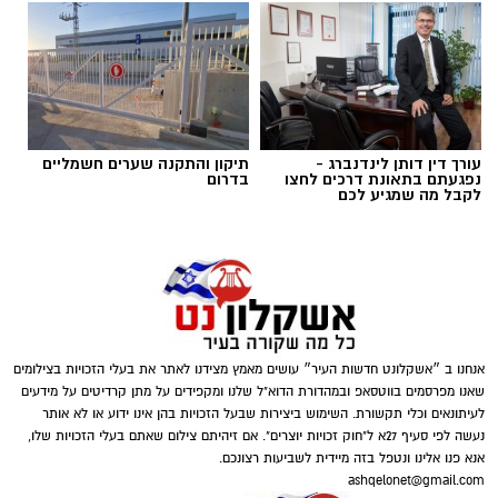
כ-8,700 ש"ח.
במסגרת החקירה עוכבו לחקירה שלושה חשודים,
תושבי העיר - שני גברים ואישה.
עורך דין דותן לינדנברג -
תיקון והתקנה שערים חשמליים
נפגעתם בתאונת דרכים לחצו
בדרום
לקבל מה שמגיע לכם
אנחנו ב ״אשקלונט חדשות העיר״ עושים מאמץ מצידנו לאתר את בעלי הזכויות בצילומים
דוברות המשטרה
שאנו מפרסמים בווטסאפ ובמהדורת הדוא"ל שלנו ומקפידים על מתן קרדיטים על מידעים
לעיתונאים וכלי תקשורת. השימוש ביצירות שבעל הזכויות בהן אינו ידוע או לא אותר
במהלך פעילות יזומה של בלשי תחנת אשקלון
*משטרת ישראל פועלת בנחישות ובאופן יומיומי נגד
נעשה לפי סעיף 27א ל"חוק זכויות יוצרים". אם זיהיתם צילום שאתם בעלי הזכויות שלו,
אנא פנו אלינו ונטפל בזה מיידית לשביעות רצונכם.
בשיתוף לוחמי מג"ב דרום, בוצע חיפוש במבנה
מחוללי פשיעה ועבירות סמים. תפיסת הסמים,
ashqelonet@gmail.com
בעיר אשקלון בעקבות חשד להפעלת מקום