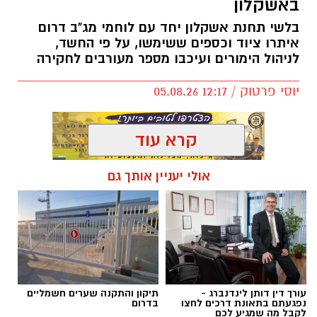
באשקלון
בלשי תחנת אשקלון יחד עם לוחמי מג"ב דרום
איתרו ציוד וכספים ששימשו, על פי החשד,
לניהול הימורים ועיכבו מספר מעורבים לחקירה
יוסי פרטוק / 12:17 05.08.26
קרא עוד
אולי יעניין אותך גם
תגים:
פשיטה על בית הימורים
עורך דין דותן לינדנברג -
תיקון והתקנה שערים חשמליים
נפגעתם בתאונת דרכים לחצו
בדרום
לקבל מה שמגיע לכם