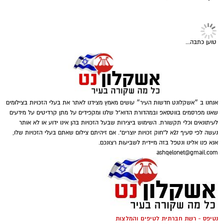
טוען כתבה...
דוברות המשטרה
אנחנו ב ״אשקלונט חדשות העיר״ עושים מאמץ מצידנו לאתר את בעלי הזכויות בצילומים
במהלך פעילות יזומה של בלשי תחנת אשקלון
שאנו מפרסמים בווטסאפ ובמהדורת הדוא"ל שלנו ומקפידים על מתן קרדיטים על מידעים
בשיתוף לוחמי מג"ב דרום, בוצע חיפוש במבנה
לעיתונאים וכלי תקשורת. השימוש ביצירות שבעל הזכויות בהן אינו ידוע או לא אותר
בעיר אשקלון בעקבות חשד להפעלת מקום
נעשה לפי סעיף 27א ל"חוק זכויות יוצרים". אם זיהיתם צילום שאתם בעלי הזכויות שלו,
אנא פנו אלינו ונטפל בזה מיידית לשביעות רצונכם.
הימורים בלתי חוקי.
ashqelonet@gmail.com
במהלך הפעילות נכנסו הכוחות למקום, שבו אותרו
מספר חשודים אשר על פי החשד השתתפו
במשחקי הימורים. בחיפוש שבוצע נתפסו מוצגים
שונים ששימשו, על פי החשד, לניהול ולהפעלת
נטיפס - רשת חברתית לטיפים והמלצות
הימורים בלתי חוקיים, ובהם מחשב ששימש