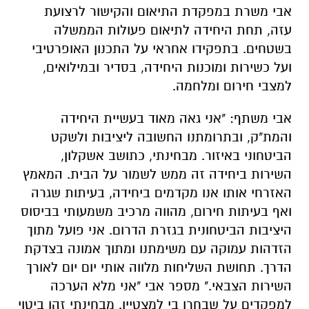
אבי משרת במפקדת התיאום והקישור לרצועת
עזה, תחת היחידה לתיאום פעולות הממשלה
בשטחים. בתפקידו אחראי על התכנון האופרטיבי
ועל כשירות ומוכנות היחידה, בסדיר ובמילואים,
למצבי חירום ומלחמה.
אבי משתף: "אני גאה מאוד בעשיית היחידה
והמת"ק, ובתרומתנו החשובה ליציבות ולשקט
הביטחוני באיזור. מבחינתי, כתושב אשקלון,
השירות ביחידה זה ממש לשמור על הבית. המאמץ
האזרחי אותו אנו מקדמים ביחידה, בעיתות שגרה
ואף בעיתות חירום, מהווה מרכיב משמעותי בביסוס
היציבות הביטחונית בגזרת הדרום. אני פועל מתוך
הזדהות עמוקה עם משימתנו ומתוך אמונה בצדקת
הדרך. תחושת השליחות מלווה אותי יום יום לאורך
השירות הצבאי." מספר אבי "אני מלא הערכה
למפקדים על שבחרו בי למצטיין. מבחינתי זהו ביטוי