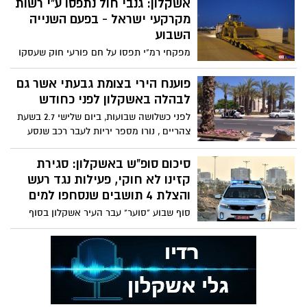
אשקלון: גנבי חול נתפסו ע"י רשות
מקרקעי ישראל - בפעם השנייה
השבוע
מפקחי רמ"י תפסו על חם פורעי חוק שעסקו
בכרייה בלתי חוקית וגניבת חול באזור
התעשייה הדרומי באשקלון
פוענח הירי בצומת גבעתי אשר גם
לבהלה באשקלון לפני כחודש
לפני כשלושה שבועות, ביום שלישי 2.7 בשעת
צהריים , נורו מספר יריות לעבר רכב שנסע
בצומת גבעתי ,כביש 35
סיכום סופ"ש באשקלון: סגירת
קזינו לא חוקי, פעילות נגד רעש
והצלת 4 תושבים שנסחפו למים
סוף שבוע "סוער" עבר העיר אשקלון בסוף
שבוע האחרון,סגירת קזינו לא חוקי, פעילות
כנגד מוקדי רעש בעיר