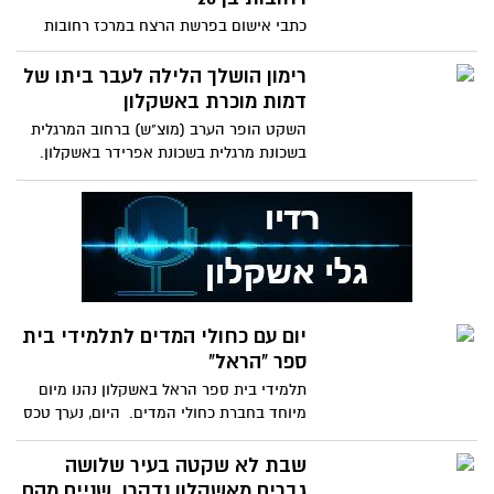
כתבי אישום בפרשת הרצח במרכז רחובות
שהתרחש לפני חודשיים: פרקליטות מחוז
מרכז הגישה היום (א') לבית
רימון הושלך הלילה לעבר ביתו של
דמות מוכרת באשקלון
השקט הופר הערב (מוצ"ש) ברחוב המרגלית
בשכונת מרגלית בשכונת אפרידר באשקלון.
בשעה 00:45 התקבלה הודעה
יום עם כחולי המדים לתלמידי בית
ספר "הראל"
תלמידי בית ספר הראל באשקלון נהנו מיום
מיוחד בחברת כחולי המדים. היום, נערך טכס
מרגש בסימן "בטוחים
שבת לא שקטה בעיר שלושה
גברים מאשקלון נדקרו, שניים מהם