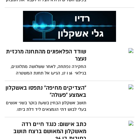
בהצלחה. הנכשל שסרב
שודד הפלאפונים מהתחנה מרכזית
נעצר
החקירה נפתחה, לאחר ששלושה מתלוננים,
בגילאי 16 ו 17, הגיעו אל תחנת המשטרה
בעיר, שם סיפרו לחוקרים,
"הצדיקים מחיפה" נתפסו באשקלון
באמצע "פעולה"
תושב אשקלון הבחין בשעת בוקר בשני אנשים
בעלי לבוש דתי הנמצאים ליד דלת ביתו.
חשדו התעורר לאחר שהבחין
כתב אישום: כנגד חיים רדה
מאשקלון המאושם ברצח תושב
רחובות בן 26