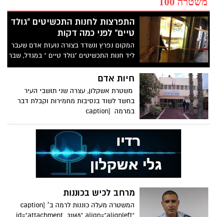
משטרה 100
התפרצות לחנות התכשיטים "גולד
טיים" לפני כמה דקות
המקום נפרץ ונשדד בצורה נועזת אדם שעבר
ליד חנות התכשיטים "גולד טיים " במגדל, שבר
את שמשת חלון
חיות אדם
משטרת אשקלון, עצרה שני תושבי העיר
בחשד לשוד בנסיבות מחמירות וקבלת דבר
במרמה [caption
מרחב לכיש בכוננות
המשטרה מעלה כוננות לרמה ב׳ [caption
id="attachment_31165" align="alignleft"