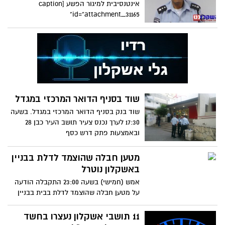
אינטנסיבית למיגור הפשע [caption
id="attachment_31165"
שוד בסניף הדואר המרכזי במגדל
שוד בנק בסניף הדואר המרכזי במגדל. בשעה
17:30 לערך נכנס צעיר תושב העיר כבן 28
ובאמצעות פתק דרש כסף
מטען חבלה שהוצמד לדלת בבניין
באשקלון נוטרל
אמש (חמישי) בשעה 23:00 התקבלה הודעה
על מטען חבלה שהוצמד לדלת בבית בבניין
משותף בשדרות ירושלים
11 תושבי אשקלון נעצרו בחשד