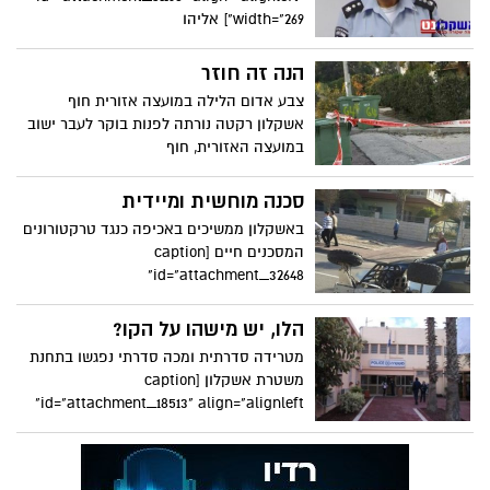
width="269"] אליהו
הנה זה חוזר
צבע אדום הלילה במועצה אזורית חוף
אשקלון רקטה נורתה לפנות בוקר לעבר ישוב
במועצה האזורית, חוף
סכנה מוחשית ומיידית
באשקלון ממשיכים באכיפה כנגד טרקטורונים
המסכנים חיים [caption
id="attachment_32648"
הלו, יש מישהו על הקו?
מטרידה סדרתית ומכה סדרתי נפגשו בתחנת
משטרת אשקלון [caption
id="attachment_18513" align="alignleft"