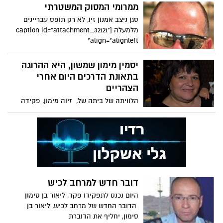
ממרומי המסוק המשטרתי
סגן ניצב אמנון זיו, לא רק תופס עבריינים
מלמעלה [caption id="attachment_32121"
align="alignleft"
יסמין מימון שמשון, היא ההרוגה
בתאונת הדרכים היום אחרי
הצהריים
הלוויתה של ביתה של, זיוה מימון, פקידה
בכירה בעיריית אשקלון, שנהרגה אחרי
הצהריים בתאונת הדרכים סמוך
דובר חדש למרחב לכיש
היום נכנס לתפקידו פקד, ליאור בן סימון
הדובר החדש של מרחב לכיש, ליאור בן
סימון, יחליף את הדוברת