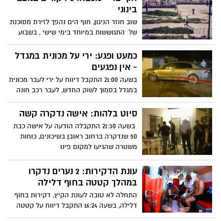
בינוני
שוב חוזר הניגון, חוף הים נהפך לזירת מסוכנת
של התגוששות במיוחד בימי שישי , בשבוע
שעבר (ביום שישי)
כמעט ופגע: ירי על מכונית במגדל
- אין נפגעים
בשעה 21:00 התקבל דיווח על ירי לעבר מכונית
במגדל בסמוך לשוק החדש, לעבר רכב חונה
נורו ארבעה יריות ע"י
סיוט בלהות: אישה נדקרה קשה
בשעה 21:30 התקבלה הודעה על אישה כבת
50 שנדקרה ברחוב ראובן בשיכונים, כוחות
משטרה שהגיעו למקום פינו
עונת הדקירות: 2 נערים נדקרו
במהלך קטטה בחוף דלילה
התחלה לא טובה לעונת הקיץ, דקירות בחוף
דלילה, בשעה 16:24 התקבל דיווח על קטטה
בחוף דלילה המונית