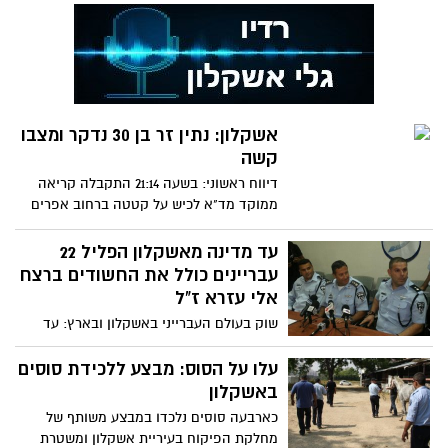
אשקלון: נתין זר בן 30 נדקר ומצבו
קשה
דיווח ראשוני: בשעה 21:14 התקבלה קריאה
ממוקד מד"א לכיש על קטטה ברחוב אפרים
צור בעתיקות באשקלון.
עד מדינה מאשקלון הפליל 22
עבריינים כולל את החשודים ברצח
אלי עזרא ז"ל
שוק בעולם העברייני באשקלון ובארץ: עד
מדינה מאשקלון בעל מעמד בכיר הפליל 22
עבריינים בתחומים שוד,
עלו על הסוס: מבצע ללכידת סוסים
באשקלון
כארבעה סוסים נלכדו במבצע משותף של
מחלקת הפיקוח בעיריית אשקלון ומשטרת