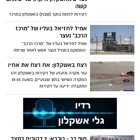
קשה
דקירות לפנות בוקר (שבת) באשקלון במרכז
אפרידר: שלושה גברים מאשקלון נדקרו
בחלקים שונים בגופם. הבוקר
אמיל לחזיאל בעליו של "מרכז
הרכב" נעצר
אמיל לחזיאל בעליו של "מרכז הרכב"
הממוקם במגדל נעצר אמש לאחר שניסה
לצאת מגבולות המדינה, בית המשפט
רצח באשקלון: אח רצח את אחיו
עוד מקרה מזעזע של דקירות באשקלון זהו
המקרה השישי בתוך שבועיים, בשעה 15:45
התקבלה ידיעה על דקירות
חוף בר - כוכבא: 2 דקורים במצב