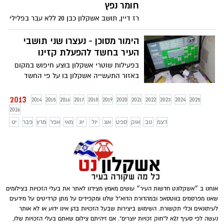
חומר נפץ
רז דיין, תושב אשקלון כבן 20 ללא עבר בפלילי
נשלח השבוע ל30 חודשי מאסר לאחר
שהורשע בהנחת מטען
הימור מסוכן - נעצרו שני תושבי
העיר בחשד להפעלת קזינו
בפעילות שוטרי אשקלון בוצע חיפוש במקום
באזור התעשייה אשקלון בו על פי החשד
מתנהלים משחקים אסורים .
2013
2014
2015
2016
2017
2018
2019
2020
2021
2022
2023
2024
2025
2026
דצמ
נוב
אוק
ספט
אוג
יול
יונ
מאי
אפר
מרץ
פבר
ינו
אנחנו ב ״אשקלונט חדשות העיר״ עושים מאמץ מצידנו לאתר את בעלי הזכויות בצילומים
שאנו מפרסמים בווטסאפ ובמהדורת הדוא"ל שלנו ומקפידים על מתן קרדיטים על מידעים
לעיתונאים וכלי תקשורת. השימוש ביצירות שבעל הזכויות בהן אינו ידוע או לא אותר
נעשה לפי סעיף 27א ל"חוק זכויות יוצרים". אם זיהיתם צילום שאתם בעלי הזכויות שלו,