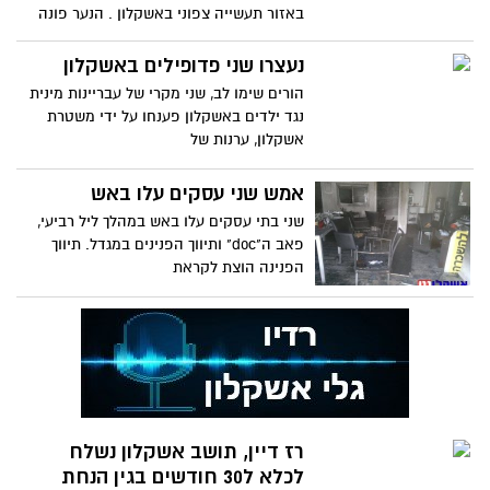
באזור תעשייה צפוני באשקלון . הנער פונה
במצב בנוני עד קשה לבית
נעצרו שני פדופילים באשקלון
הורים שימו לב, שני מקרי של עבריינות מינית
נגד ילדים באשקלון פענחו על ידי משטרת
אשקלון, ערנות של
אמש שני עסקים עלו באש
שני בתי עסקים עלו באש במהלך ליל רביעי,
פאב ה"doc" ותיווך הפנינים במגדל. תיווך
הפנינה הוצת לקראת
רז דיין, תושב אשקלון נשלח
לכלא ל30 חודשים בגין הנחת