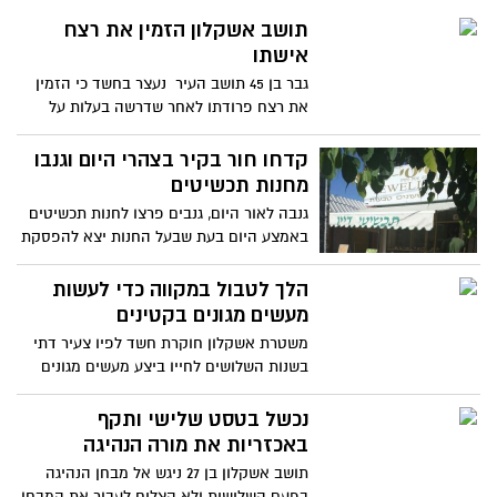
תושב אשקלון הזמין את רצח
אישתו
גבר בן 45 תושב העיר נעצר בחשד כי הזמין
את רצח פרודתו לאחר שדרשה בעלות על
הרכוש המשותף של בני
קדחו חור בקיר בצהרי היום וגנבו
מחנות תכשיטים
גנבה לאור היום, גנבים פרצו לחנות תכשיטים
באמצע היום בעת שבעל החנות יצא להפסקת
צהריים, הנזק המוערך
הלך לטבול במקווה כדי לעשות
מעשים מגונים בקטינים
משטרת אשקלון חוקרת חשד לפיו צעיר דתי
בשנות השלושים לחייו ביצע מעשים מגונים
בשני קטינים שעה שטבלו
נכשל בטסט שלישי ותקף
באכזריות את מורה הנהיגה
תושב אשקלון בן 27 ניגש אל מבחן הנהיגה
בפעם השלישית ולא הצליח לעבור את המבחן