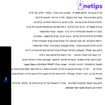
קניית קישורים
פרסום מאמרים
השכרת רכב בחו"ל
הבאזר
לונדון עם ילדים
קידום אתרים בגוגל
עשה זאת בעצמך
מדריך תיירות
חדשות הדיגיטל
מלונות באילת
חורים ברשת
מגזין החיות
,
תו אימות לאתרים
קידום AI
שערים חשמליים
עיצוב הבית
טיפים
ניתוח קטרקט
קרטוקונוס
חדשות תל אביב
נישה ניוז
חדשות הטכנולוגיה
פינוי בינוי
משפט
קורסי פסיכומטרי
מסלולים לטיולים
טיולים בדרום
עיצוב הבית
קורס פסיכומטרי
מתכונים
דיאטה
מתכונים
מור קורן
פשיטת רגל
יוצאים קבוע
קןרס השקעות בנדל"ן
הורים וילדים
חדשות טובות
קורס השקעות בשוק ההון
קורסי פסיכומטרי
תיקון שער חשמלי באשקלון
תאילנד
השתלת קרנית
קידום אתרים באנגלית
דירות
עין יבשה
מזג האוויר בדובאי
חוזי ביטוח
פולימרקט
כאבי רגלים
יועץ פיננסי
גמילה מסמים
קישורים לקידום
פרפקטו
משכנתא אונליין
פורטל רכבים
חופשה באיסטנבול
זכויות רפואיות
Israel
וואלה SMART
אסתטיקה
Legal Status
ישראל נט
יובל גז
שטיחים מעוצבים
זכויות רפואיות
אומגה 3
פיתוח מוצר
סטודנטים
פאות נשים
מוניות בת ים
ניקוי ריפודים
משתלה
הזירה חוף
הזירה ראשון
הזירה צפון
הזירה ירושלים
מערכות
אבטחה
תיקן שער חשמלי
קרקעות חקלאיות
עורך דין באשדוד
קריית גת נט
חולון נט
פרסום
פרגולות
גלובוס סנטר חוף אשקלון
אלומיניום