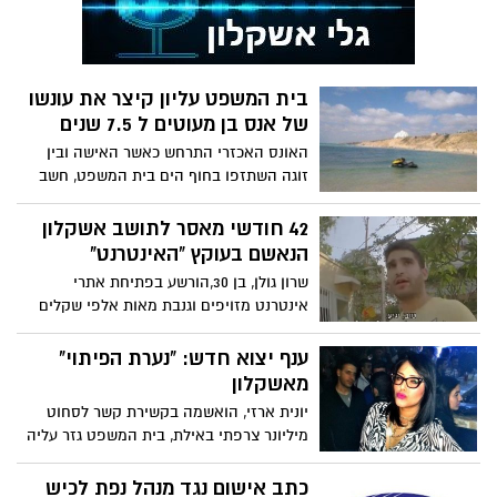
בית המשפט עליון קיצר את עונשו
של אנס בן מעוטים ל 7.5 שנים
האונס האכזרי התרחש כאשר האישה ובין
זוגה השתזפו בחוף הים בית המשפט, חשב
שיש להקל נוכח סף הענישה המקובלת
42 חודשי מאסר לתושב אשקלון
הנאשם בעוקץ "האינטרנט"
שרון גולן, בן 30,הורשע בפתיחת אתרי
אינטרנט מזויפים וגנבת מאות אלפי שקלים
ענף יצוא חדש: "נערת הפיתוי"
מאשקלון
יונית ארזי, הואשמה בקשירת קשר לסחוט
מיליונר צרפתי באילת, בית המשפט גזר עליה
6 חודשי על תנאי
כתב אישום נגד מנהל נפת לכיש