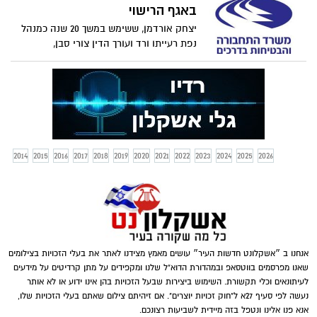
באגף הרישוי
יצחק אורדמן, ששימש במשך 20 שנה כמנהל
נפת רעייתו ורד ועורך הדין צורי סבן,
המתמחה בדיני תעבורה, מואשמים בהסדרת
רישיונות נהיגה וקבלת שוחד במשרד
התחבורה באשקלון. כתב האישום הוגש לבית
המשפט המחוזי בבאר שבע
2014
2015
2016
2017
2018
2019
2020
2021
2022
2023
2024
2025
2026
אנחנו ב ״אשקלונט חדשות העיר״ עושים מאמץ מצידנו לאתר את בעלי הזכויות בצילומים
שאנו מפרסמים בווטסאפ ובמהדורת הדוא"ל שלנו ומקפידים על מתן קרדיטים על מידעים
לעיתונאים וכלי תקשורת. השימוש ביצירות שבעל הזכויות בהן אינו ידוע או לא אותר
נעשה לפי סעיף 27א ל"חוק זכויות יוצרים". אם זיהיתם צילום שאתם בעלי הזכויות שלו,
אנא פנו אלינו ונטפל בזה מיידית לשביעות רצונכם.