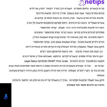
קניית קישורים
פרסום מאמרים
השכרת רכב בחו"ל
הבאזר
לונדון עם ילדים
קידום אתרים בגוגל
עשה זאת בעצמך
מדריך תיירות
חדשות הדיגיטל
מלונות באילת
חורים ברשת
מגזין החיות
,
תו אימות לאתרים
קידום AI
שערים חשמליים
עיצוב הבית
טיפים
ניתוח קטרקט
קרטוקונוס
חדשות תל אביב
נישה ניוז
חדשות הטכנולוגיה
פינוי בינוי
משפט
קורסי פסיכומטרי
מסלולים לטיולים
טיולים בדרום
עיצוב הבית
קורס פסיכומטרי
מתכונים
דיאטה
מתכונים
מור קורן
פשיטת רגל
יוצאים קבוע
קןרס השקעות בנדל"ן
הורים וילדים
חדשות טובות
קורס השקעות בשוק ההון
קורסי פסיכומטרי
תיקון שער חשמלי באשקלון
תאילנד
השתלת קרנית
קידום אתרים באנגלית
דירות
עין יבשה
מזג האוויר בדובאי
חוזי ביטוח
פולימרקט
כאבי רגלים
יועץ פיננסי
גמילה מסמים
קישורים לקידום
פרפקטו
משכנתא אונליין
פורטל רכבים
חופשה באיסטנבול
זכויות רפואיות
Israel
וואלה SMART
אסתטיקה
Legal Status
ישראל נט
יובל גז
שטיחים מעוצבים
זכויות רפואיות
אומגה 3
פיתוח מוצר
סטודנטים
פאות נשים
מוניות בת ים
ניקוי ריפודים
משתלה
הזירה חוף
הזירה ראשון
הזירה צפון
הזירה ירושלים
מערכות
אבטחה
תיקן שער חשמלי
קרקעות חקלאיות
עורך דין באשדוד
קריית גת נט
חולון נט
פרסום
פרגולות
גלובוס סנטר חוף אשקלון
אלומיניום