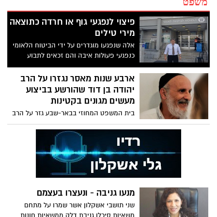
משפט
פיצוי לנפגעי גוף או חרדה כתוצאה
מירי טילים
אלה שנפגעו מוגדרים על ידי הביטוח הלאומי
כנפגעי פעולות איבה והם זכאים לתבוע
פיצויים ממחלקת נפגעי איבה במוסד לביטוח
לאומי באזור מגוריהם
ארבע שנות מאסר נגזרו על הרב
יהודה בן דוד שהורשע בביצוע
מעשים מגונים בקטינות
בית המשפט המחוזי בבאר-שבע גזר על הרב
יהודה בן דוד,בן 70 מאשדוד, עונש של 4 שנות
מאסר בפועל בגין ביצוע עבירות של מעשים
מגונים כלפי שלוש אחיות בנות משפחה אחת,
בהיותן קטינות. בנוסף, פסק ביהמ"ש כי
הנאשם ישלם למתלוננות פיצוי בסכום כולל
של 150,000 ש״ח
מנעו גניבה - ונעצרו בעצמם
שני תושבי אשקלון אשר שמרו על מתחם
משאיות סיכלו גניבת דלק ממשאיות חונות.