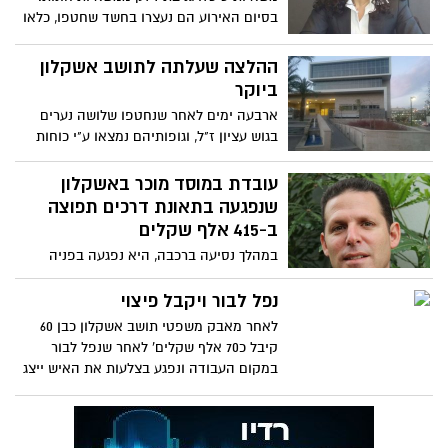
בסיום האירוע הם נעצרו בחשד שחטפו, כלאו
סחטו והיכו את הגנב . בהתערבות עורכת הדין
לימור רוט-חזן השניים שוחררו לבתיהם
ההלצה שעלתה לתושב אשקלון
ביוקר
ארבעה ימים לאחר שנחטפו שלושה נערים
בגוש עציון ז"ל, וגופותיהם נמצאו ע"י כוחות
תושב אשקלון התקשר למוקד 100 של משטרת
ישראל, מסר לשוטרת במוקד ידיעה כוזבת
עובדת במוסד מוכר באשקלון
לפיה חטפו אותו, וניתק את השיחה
שנפגעה בתאונת דרכים תפוצה
ב-415 אלף שקלים
במהלך נסיעה ברכבה, היא נפגעה בפניה
ובצווארה. עו"ד אייל כהן, שייצג את הלקוחה,
השיג לה פיצוי כספי גבוה
נפל לבור ויקבל פיצוי
לאחר מאבק משפטי תושב אשקלון כבן 60
קיבל כ70 אלף שקלים' לאחר שנפל לבור
במקום העבודה ונפגע בצלעות את האיש ייצג
עו"ד איל כהן