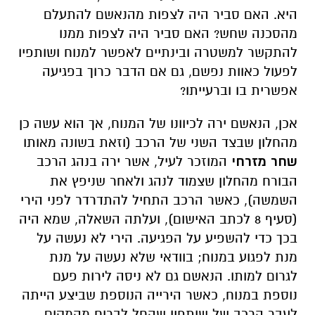
היא. האם סביר היה לצפות מהנאשם להתעלם
מהסכנה שחש? האם סביר היה לצפות ממנו
להתקשר למשטרה ובינתיים לאפשר למנוח ושותפיו
לפעול כאוות נפשם, גם אם הדבר כרוך בפגיעה
אפשרית בו וברעייתו?
אכן, הנאשם ירה לכיוונו של המנוח, אך הוא עשה כן
מהחלון שבצד השני של הרכב (וזאת בשונה מאותו
שחר מזרחי
המוזכר לעיל, אשר ירה בנהג הרכב
הבורח מהחלון שצמוד לנהג ולאחר שניפץ את
השמשה), כאשר הרכב התחיל להתדרדר לפני הירי
(סעיף 8 לכתב האישום), ועלתה השאלה, שמא היה
בכך כדי להשפיע על הפגיעה. הירי לא נעשה על
מנת לפגוע במנוח; בוודאי שלא נעשה על מנת
לגרום למותו. הנאשם גם לא ניסה לירות פעם
נוספת במנוח, כאשר הירייה הנוספת שביצע הייתה
לעבר הרכב של שותפיו שהחל לברוח מהמקום.