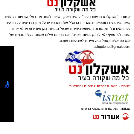
דוברות המשטרה
אנחנו ב ״אשקלונט חדשות העיר״ עושים מאמץ מצידנו לאתר את בעלי הזכויות בצילומים
במסגרת פעילות יזומה של בלשי יחידת יל"פ
שאנו מפרסמים בווטסאפ ובמהדורת הדוא"ל שלנו ומקפידים על מתן קרדיטים על מידעים
לעיתונאים וכלי תקשורת. השימוש ביצירות שבעל הזכויות בהן אינו ידוע או לא אותר
אשקלון נגד מחוללי פשיעה בעיר, זוהה רכב ובו
נעשה לפי סעיף 27א ל"חוק זכויות יוצרים". אם זיהיתם צילום שאתם בעלי הזכויות שלו,
מספר חשודים. הבלשים ביצעו מעקב אחר הרכב,
אנא פנו אלינו ונטפל בזה מיידית לשביעות רצונכם.
ולאחר זמן קצר עצרו אותו לבדיקת יושביו.
ashqelonet@gmail.com
במסגרת הפעילות עוכבו לחקירה מפעילת המקום,
במהלך החיפוש נתפס בתיק שנשא אחד החשודים
מחזיק המקום ושני משתתפים נוספים שנכחו
אקדח איירסופט, תחמושת תואמת, כיסוי פנים
במקום. כלל המעורבים הועברו להמשך טיפול
וכפפות. בנוסף, בחיפוש שנערך ברכב אותרו
וחקירה בתחנת המשטרה.
ונתפסו מצ'טה, סכין קומנדו, פטיש, אקדח טייזר
נטיפס - רשת חברתית לטיפים והמלצות
ומספר טלפונים ניידים.
החקירה נמשכת.
שלושת החשודים, תושבי הדרום בשנות ה-20
סגן מפקד תחנת אשקלון, רפ"ק דורון ששון, מסר:
קבוצת התקשורת ומקומוני הרשת:
לחייהם, נעצרו והועברו לחקירה בתחנת המשטרה.
"תחנת אשקלון פועלת באופן נחוש ועקבי נגד