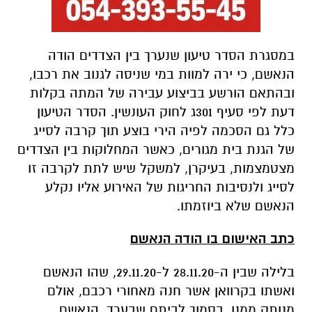
במסגרת הסדר טיעון שנערך בין הצדדים הודה
הנאשם, כי ירה למוות במי שניסה לגנוב את רכבו,
ובהתאם הורשע בביצוע עבירה של המתה בקלות
דעת לפי סעיף 301ג לחוק העונשין. הסדר הטיעון
כלל גם הסכמה לפיה הירי בוצע תוך קרבה לסייג
של הגנת בית מגורים, כאשר המחלוקות בין הצדדים
מצטמצמות, בעיקרן, למשקל שיש לתת לקרבה זו
לסייג ולנסיבות החריגות של האירוע אליו נקלע
הנאשם שלא ביוזמתו.
כתב האישום בו הודה הנאשם
בלילה שבין ה-28.11.20 ל-29.11.20, שהו הנאשם
ואשתו בקרוואן אשר חנה מאחורי רכבם, אולם
מנותק ממנו, בסמוך לביתם שבערד. הנאשם,