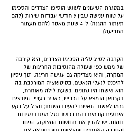
במסגרת הטיעונים לעונש הוסיפו הצדדים והסכימו
על טווח ענישה שבין 9 חודשי עבודות שירות (להם
תעתור ההגנה) ל-4 שנות מאסר (להם תעתור
התביעה).
הקרבה לסייג עליה הסכימו הצדדים, היא קירבה
של ממש כפי שעולה מהנסיבות החריגות של
המקרה, והיא מצדיקה גם ענישה חריגה, תוך ניסיון
להיכנס לנעלי הנאשם, בסיטואציה המורכבת בה
הוא ואשתו היו נתונים, בשעת לילה מאוחרת,
בקרוואן הנמצא על הכביש, כאשר רעשי הפורצים
גרמו לאשת הנאשם להעירו משנתו; והכל על רקע
אירועים קודמים בהם רכושו נגזל ממנו בנסיבות
דומות. יש להבין את תחושות המצוקה, הפחד
והחרדה האמתיים שהנאשם חש כשראה את