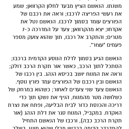
משנתו. הנאשם הציץ מבעד לחלון הקרוואן; שמע
את רעשי הפריצה לרכבו; וראה את רכבם של
הפורצים עומד בסמוך לרכבו. הנאשם נטל את
אקדחו; יצא מהקרוואן; צעד על המדרכה כ-7
מטרים; והתקרב אל רכבו, תוך שהוא צועק מספר
פעמים "עצור".
הנאשם הגיע בסמוך לדלת הנוסע הקדמית ברכבו;
הסתכל לתוך הרכב, כאשר אור תקרת הרכב דולק;
וראה את המנוח יושב בכיסא הנהג. בין רכבו של
הנאשם ובין רכבם של הפורצים עמד פורץ נוסף.
הנאשם צעד שני צעדים לאחור; כשהוא במרחק של
כשלושה מטר מהמנוח, הניף את נשקו תוך כדי
דריכה והכנסת כדור לבית הבליעה, ופתח את נצרת
האקדח. במקביל, המנוח סגר את דלת הנהג (אור
תקרת הרכב כבה), ורכבו של הנאשם התחיל
להתדרדר קדימה בכביש מבלי שהוא מונע. בשלב