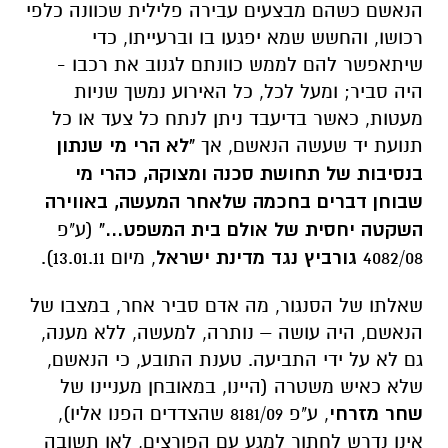
הנאשם כשהם מבצעים עבירה פלילית שכוונה כלפי
רכושו, והחשש שמא יפגעו בו וברעייתו, כדי
שיתאפשר להם לממש כוונתם לגנוב את רכבו -
היה סביר; ומעל לכל, כל האירוע נמשך שניות
מעטות, כאשר בדיעבד ניתן לנתח כל צעד או כל
תנועת יד שעשה הנאשם, אך
"לא הרי מי שנתון
בנסיבות של תחושת סכנה ומצוקה, כהרי מי
שבוחן דברים בחכמה שלאחר המעשה, באווירה
השקטה יחסית של אולם בית המשפט..."
(ע"פ
4082/08
גורביץ נגד מדינת ישראל
, מיום 13.01.11).
שאלתו של הסנגור, מה אדם סביר אחר, במצבו של
הנאשם, היה עושה – נותרה, למעשה, ללא מענה,
גם לא על ידי התביעה. טענת התובע, כי הנאשם,
שלא כאיש משטרה (היינו, במאובחן מעניינו של
שחר מזרחי
, ע"פ 8181/09 שהצדדים הפנו אליו),
אינו נדרש לחתור למגע עם הפורצים, לאו תשובה