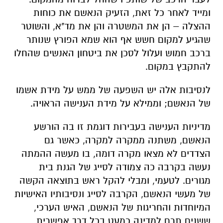
ומייד לאחר כל זאת, הזעיק הנאשם את כוחות
ההצלה – הן את המשטרה והן את מד"א, והשוטר
שהגיע למקום חשש אף הוא שמא הפורץ שנותר
ברכב חמוש ועלול לסכן את ביטחון האנשים שהחלו
להתקבץ במקום.
לנסיבות אלה יש השפעה של ממש על מידת אשמו
של הנאשם; וממילא על מידת הענישה הראויה.
מדיניות הענישה בעבירות דוגמת זו בה הורשע
הנאשם, משתנה ממקרה למקרה, כאשר גם
הצדדים לא מצאו מקרה דומה, בו מעשה ההמתה
נעשה בקרבה כה צמודה לסייג של הגנת בית
מגורים. לטעמי, ומבלי להקל ראש בתוצאה הקשה
של מעשי הנאשם, הקרבה לסייג ונסיבותיו האישיות
המיוחדות והחריגות של הנאשם, האיש הערכי,
ששנים תרם למדינה כמעט בכל דרך אפשרית,