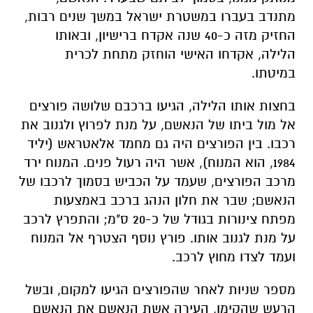
מתנדב בעברו במשטרת ישראל במשך שנים רבות,
החזיק מזה כ-40 שנה אקדח ברישיון, ובאותו
הלילה, אקדחו האישי הוחזק מתחת לכרית
במיטתו.
בחצות אותו הלילה, הגיעו ברכבם שלושה פורצים
אל מול ביתו של הנאשם, על מנת לפרוץ ולגנוב את
רכבו. בין הפורצים היה גם מחמד אלאטראש (יליד
1984, הוא המנוח), אשר היה רעול פנים. המנוח ירד
מרכב הפורצים, שעמד על הכביש בסמוך לרכבו של
הנאשם; שבר את חלון הנהג ברכב באמצעות
מפתח צינורות בגודל של כ-20 ס"מ; והתפרץ לרכב
על מנת לגנוב אותו. פורץ נוסף הצטרף אל המנוח
ועמד לצדו מחוץ לרכב.
מספר שניות לאחר שהפורצים הגיעו למקום, ובשל
הרעש שהקימו, העירה אשת הנאשם את הנאשם