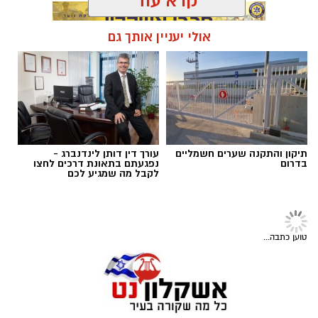
בעיר אשקלון בעקבות חשד להפעלת מקום
הימורים בלתי חוקי.
קרא עוד
במהלך הפעילות נכנסו הכוחות למקום, שבו אותרו
אולי יעניין אותך גם
מספר חשודים אשר על פי החשד השתתפו
תגים:
נגד מחוללי פשיעה
במשחקי הימורים. בחיפוש שבוצע נתפסו מוצגים
שונים ששימשו, על פי החשד, לניהול ולהפעלת
הימורים בלתי חוקיים, ובהם מחשב ששימש
להפעלת משחקי בינגו, כרטיסי בינגו וכספים
במטבעות שונים.
תיקון והתקנה שערים חשמליים
עורך דין דותן לינדנברג -
בדרום
נפגעתם בתאונת דרכים לחצו
לקבל מה שמגיע לכם
בנוסף, נתפסו סכומי כסף במזומן, המחאות וציוד
נוסף הקשור, על פי החשד, להפעלת המקום.
חדשות
נתפסו ממצאים רבים
המאבק בפשיעה: פעילות משותפת של בלשי