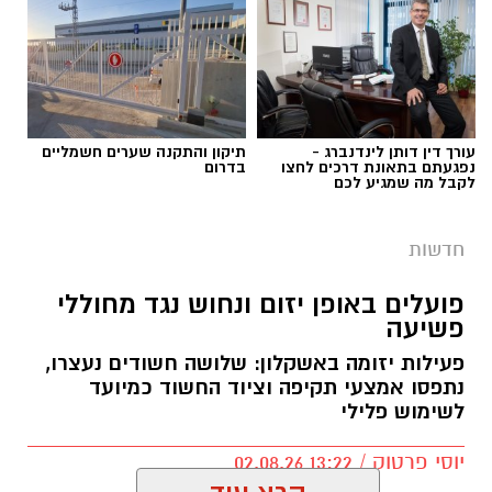
תגים:
פשיטה על בית הימורים
עורך דין דותן לינדנברג -
תיקון והתקנה שערים חשמליים
נפגעתם בתאונת דרכים לחצו
בדרום
לקבל מה שמגיע לכם
חדשות
פועלים באופן יזום ונחוש נגד מחוללי
פשיעה
פעילות יזומה באשקלון: שלושה חשודים נעצרו,
נתפסו אמצעי תקיפה וציוד החשוד כמיועד
דוברות המשטרה
לשימוש פלילי
במהלך פעילות יזומה של בלשי תחנת אשקלון
יוסי פרטוק / 13:22 02.08.26
בשיתוף לוחמי מג"ב דרום, בוצע חיפוש במבנה